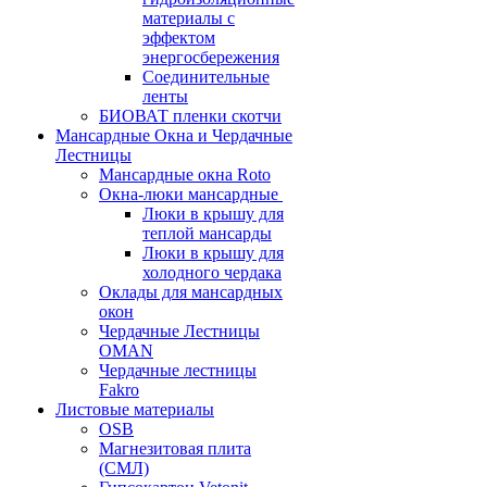
материалы с
эффектом
энергосбережения
Соединительные
ленты
БИОВАТ пленки скотчи
Мансардные Окна и Чердачные
Лестницы
Мансардные окна Roto
Окна-люки мансардные
Люки в крышу для
теплой мансарды
Люки в крышу для
холодного чердака
Оклады для мансардных
окон
Чердачные Лестницы
OMAN
Чердачные лестницы
Fakro
Листовые материалы
OSB
Магнезитовая плита
(СМЛ)