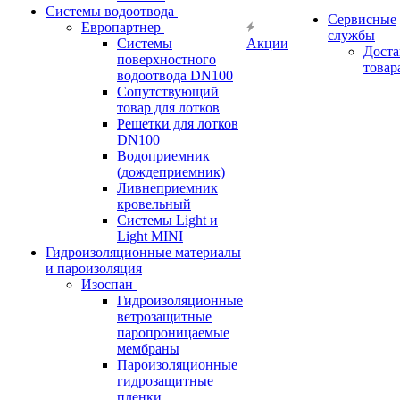
Системы водоотвода
Сервисные
Европартнер
службы
Системы
Акции
Доста
поверхностного
товар
водоотвода DN100
Сопутствующий
товар для лотков
Решетки для лотков
DN100
Водоприемник
(дождеприемник)
Ливнеприемник
кровельный
Системы Light и
Light MINI
Гидроизоляционные материалы
и пароизоляция
Изоспан
Гидроизоляционные
ветрозащитные
паропроницаемые
мембраны
Пароизоляционные
гидрозащитные
пленки