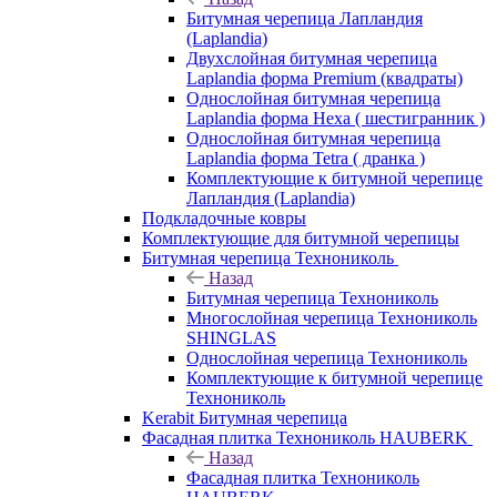
Битумная черепица Лапландия
(Laplandia)
Двухслойная битумная черепица
Laplandia форма Premium (квадраты)
Однослойная битумная черепица
Laplandia форма Hexa ( шестигранник )
Однослойная битумная черепица
Laplandia форма Tetra ( дранка )
Комплектующие к битумной черепице
Лапландия (Laplandia)
Подкладочные ковры
Комплектующие для битумной черепицы
Битумная черепица Технониколь
Назад
Битумная черепица Технониколь
Многослойная черепица Технониколь
SHINGLAS
Однослойная черепица Технониколь
Комплектующие к битумной черепице
Технониколь
Kerabit Битумная черепица
Фасадная плитка Технониколь HAUBERK
Назад
Фасадная плитка Технониколь