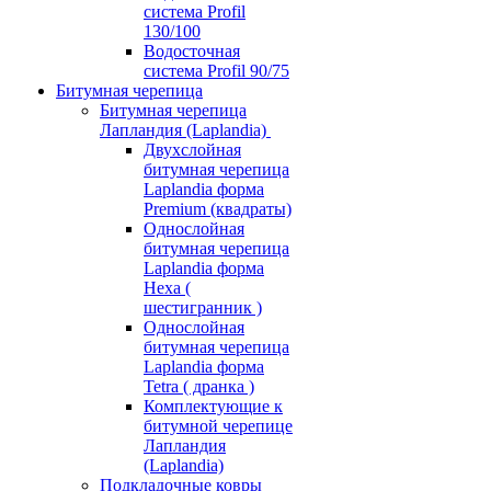
система Profil
130/100
Водосточная
система Profil 90/75
Битумная черепица
Битумная черепица
Лапландия (Laplandia)
Двухслойная
битумная черепица
Laplandia форма
Premium (квадраты)
Однослойная
битумная черепица
Laplandia форма
Hexa (
шестигранник )
Однослойная
битумная черепица
Laplandia форма
Tetra ( дранка )
Комплектующие к
битумной черепице
Лапландия
(Laplandia)
Подкладочные ковры