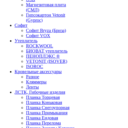
Магнезитовая плита
(СМЛ)
Гипсокартон Vetonit
(Gyproc)
Софит
Софит Bryza (Бриза)
Софит VOX
Утеплитель
ROCKWOOL
БИОВАТ утеплитель
ПЕНОПЛЭКС ®
VETONIT (ISOVER)
ISOROC
Кровельные аксессуары
Разное
Кляммеры
Ленты
ЛСТК, Гибочные изделия
Планка Торцевая
Планка Коньковая
Планка Снегоупорная
Планка Примыкания
Планка Ендовая
Планка Перелома