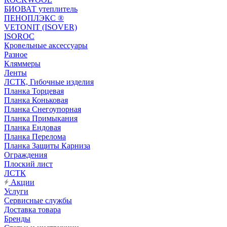
БИОВАТ утеплитель
ПЕНОПЛЭКС ®
VETONIT (ISOVER)
ISOROC
Кровельные аксессуары
Разное
Кляммеры
Ленты
ЛСТК, Гибочные изделия
Планка Торцевая
Планка Коньковая
Планка Снегоупорная
Планка Примыкания
Планка Ендовая
Планка Перелома
Планка Защиты Карниза
Ограждения
Плоский лист
ЛСТК
Акции
Услуги
Сервисные службы
Доставка товара
Бренды