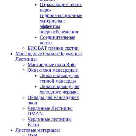
Отражающие тепло-
паро-
гидроизоляционные
материалы с
эффектом
энергосбережения
Соединительные
ленты
БИОВАТ пленки скотчи
Мансардные Окна и Чердачные
Лестницы
Мансардные окна Roto
Окна-люки мансардные
Люки в крышу для
теплой мансарды
Люки в крышу для
холодного чердака
Оклады для мансардных
окон
Чердачные Лестницы
OMAN
Чердачные лестницы
Fakro
Листовые материалы
OSB