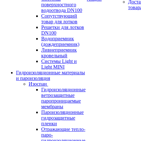
Доста
поверхностного
товар
водоотвода DN100
Сопутствующий
товар для лотков
Решетки для лотков
DN100
Водоприемник
(дождеприемник)
Ливнеприемник
кровельный
Системы Light и
Light MINI
Гидроизоляционные материалы
и пароизоляция
Изоспан
Гидроизоляционные
ветрозащитные
паропроницаемые
мембраны
Пароизоляционные
гидрозащитные
пленки
Отражающие тепло-
паро-
гидроизоляционные