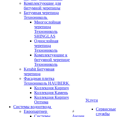
Комплектующие для
битумной черепицы
Битумная черепица
Технониколь
Многослойная
черепица
Технониколь
SHINGLAS
Однослойная
черепица
Технониколь
Комплектующие к
битумной черепице
Технониколь
Kerabit Битумная
черепица
Фасадная плитка
Технониколь HAUBERK
Кол​лекция Кирпич
Кол​лекция Камень
Коллекция Кирпич
Услуги
Оптима
Системы водоотвода
Сервисные
Европартнер
службы
Системы
Акции