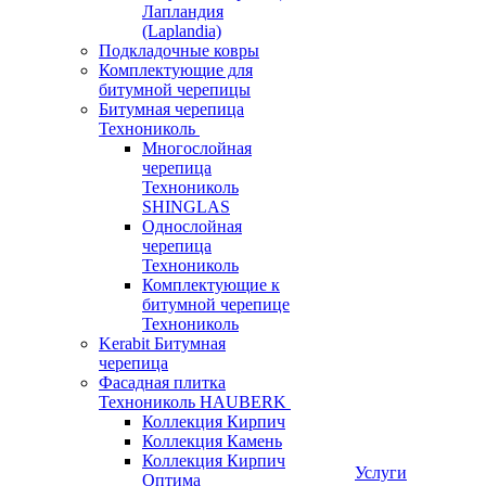
Лапландия
(Laplandia)
Подкладочные ковры
Комплектующие для
битумной черепицы
Битумная черепица
Технониколь
Многослойная
черепица
Технониколь
SHINGLAS
Однослойная
черепица
Технониколь
Комплектующие к
битумной черепице
Технониколь
Kerabit Битумная
черепица
Фасадная плитка
Технониколь HAUBERK
Кол​лекция Кирпич
Кол​лекция Камень
Коллекция Кирпич
Услуги
Оптима