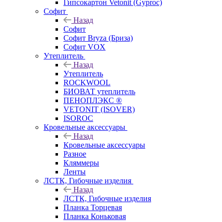
Гипсокартон Vetonit (Gyproc)
Софит
Назад
Софит
Софит Bryza (Бриза)
Софит VOX
Утеплитель
Назад
Утеплитель
ROCKWOOL
БИОВАТ утеплитель
ПЕНОПЛЭКС ®
VETONIT (ISOVER)
ISOROC
Кровельные аксессуары
Назад
Кровельные аксессуары
Разное
Кляммеры
Ленты
ЛСТК, Гибочные изделия
Назад
ЛСТК, Гибочные изделия
Планка Торцевая
Планка Коньковая