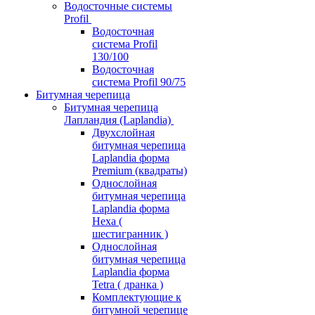
Водосточные системы
Profil
Водосточная
система Profil
130/100
Водосточная
система Profil 90/75
Битумная черепица
Битумная черепица
Лапландия (Laplandia)
Двухслойная
битумная черепица
Laplandia форма
Premium (квадраты)
Однослойная
битумная черепица
Laplandia форма
Hexa (
шестигранник )
Однослойная
битумная черепица
Laplandia форма
Tetra ( дранка )
Комплектующие к
битумной черепице