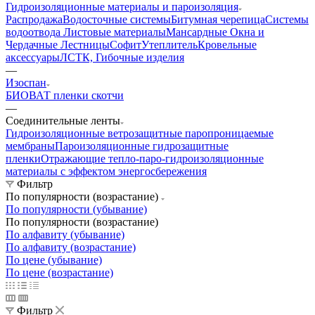
Гидроизоляционные материалы и пароизоляция
Распродажа
Водосточные системы
Битумная черепица
Системы
водоотвода
Листовые материалы
Мансардные Окна и
Чердачные Лестницы
Софит
Утеплитель
Кровельные
аксессуары
ЛСТК, Гибочные изделия
—
Изоспан
БИОВАТ пленки скотчи
—
Соединительные ленты
Гидроизоляционные ветрозащитные паропроницаемые
мембраны
Пароизоляционные гидрозащитные
пленки
Отражающие тепло-паро-гидроизоляционные
материалы с эффектом энергосбережения
Фильтр
По популярности (возрастание)
По популярности (убывание)
По популярности (возрастание)
По алфавиту (убывание)
По алфавиту (возрастание)
По цене (убывание)
По цене (возрастание)
Фильтр