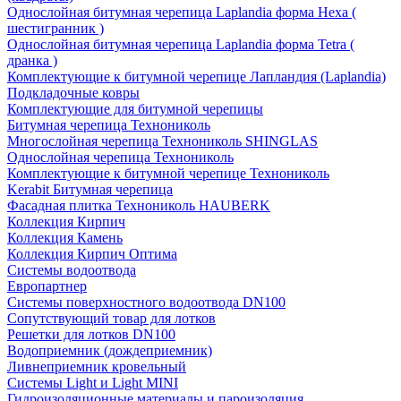
Однослойная битумная черепица Laplandia форма Hexa (
шестигранник )
Однослойная битумная черепица Laplandia форма Tetra (
дранка )
Комплектующие к битумной черепице Лапландия (Laplandia)
Подкладочные ковры
Комплектующие для битумной черепицы
Битумная черепица Технониколь
Многослойная черепица Технониколь SHINGLAS
Однослойная черепица Технониколь
Комплектующие к битумной черепице Технониколь
Kerabit Битумная черепица
Фасадная плитка Технониколь HAUBERK
Кол​лекция Кирпич
Кол​лекция Камень
Коллекция Кирпич Оптима
Системы водоотвода
Европартнер
Системы поверхностного водоотвода DN100
Сопутствующий товар для лотков
Решетки для лотков DN100
Водоприемник (дождеприемник)
Ливнеприемник кровельный
Системы Light и Light MINI
Гидроизоляционные материалы и пароизоляция