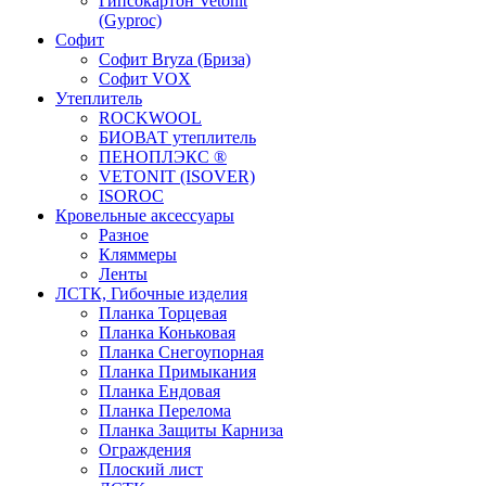
Гипсокартон Vetonit
(Gyproc)
Софит
Софит Bryza (Бриза)
Софит VOX
Утеплитель
ROCKWOOL
БИОВАТ утеплитель
ПЕНОПЛЭКС ®
VETONIT (ISOVER)
ISOROC
Кровельные аксессуары
Разное
Кляммеры
Ленты
ЛСТК, Гибочные изделия
Планка Торцевая
Планка Коньковая
Планка Снегоупорная
Планка Примыкания
Планка Ендовая
Планка Перелома
Планка Защиты Карниза
Ограждения
Плоский лист