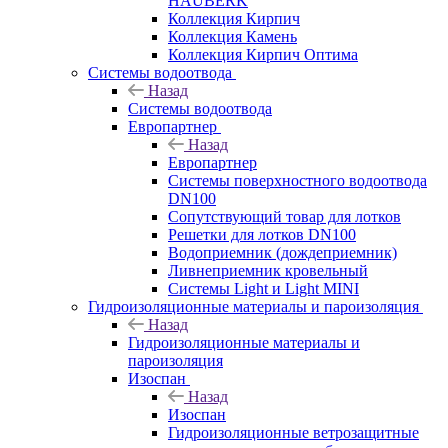
HAUBERK
Кол​лекция Кирпич
Кол​лекция Камень
Коллекция Кирпич Оптима
Системы водоотвода
Назад
Системы водоотвода
Европартнер
Назад
Европартнер
Системы поверхностного водоотвода
DN100
Сопутствующий товар для лотков
Решетки для лотков DN100
Водоприемник (дождеприемник)
Ливнеприемник кровельный
Системы Light и Light MINI
Гидроизоляционные материалы и пароизоляция
Назад
Гидроизоляционные материалы и
пароизоляция
Изоспан
Назад
Изоспан
Гидроизоляционные ветрозащитные