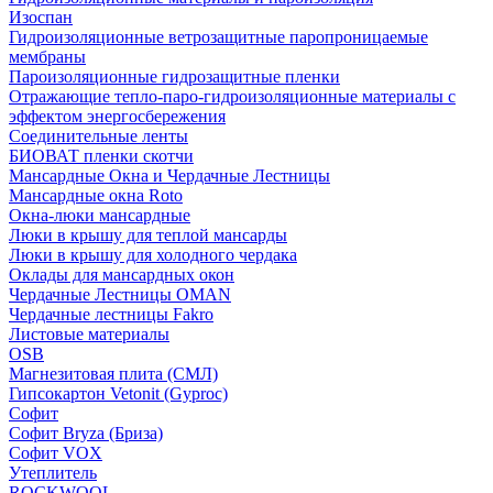
Изоспан
Гидроизоляционные ветрозащитные паропроницаемые
мембраны
Пароизоляционные гидрозащитные пленки
Отражающие тепло-паро-гидроизоляционные материалы с
эффектом энергосбережения
Соединительные ленты
БИОВАТ пленки скотчи
Мансардные Окна и Чердачные Лестницы
Мансардные окна Roto
Окна-люки мансардные
Люки в крышу для теплой мансарды
Люки в крышу для холодного чердака
Оклады для мансардных окон
Чердачные Лестницы OMAN
Чердачные лестницы Fakro
Листовые материалы
OSB
Магнезитовая плита (СМЛ)
Гипсокартон Vetonit (Gyproc)
Софит
Софит Bryza (Бриза)
Софит VOX
Утеплитель
ROCKWOOL