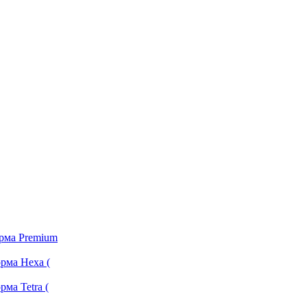
орма Premium
рма Hexa (
ма Tetra (