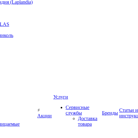
ия (Laplandia)
GLAS
николь
Услуги
Сервисные
Статьи и
службы
Бренды
Акции
инструк
Доставка
ницаемые
товара