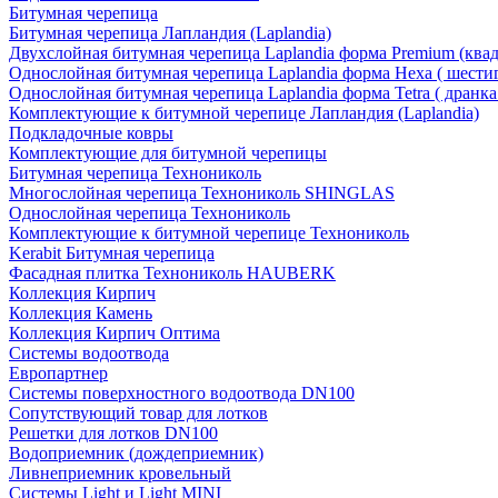
Битумная черепица
Битумная черепица Лапландия (Laplandia)
Двухслойная битумная черепица Laplandia форма Premium (ква
Однослойная битумная черепица Laplandia форма Hexa ( шести
Однослойная битумная черепица Laplandia форма Tetra ( дранка
Комплектующие к битумной черепице Лапландия (Laplandia)
Подкладочные ковры
Комплектующие для битумной черепицы
Битумная черепица Технониколь
Многослойная черепица Технониколь SHINGLAS
Однослойная черепица Технониколь
Комплектующие к битумной черепице Технониколь
Kerabit Битумная черепица
Фасадная плитка Технониколь HAUBERK
Кол​лекция Кирпич
Кол​лекция Камень
Коллекция Кирпич Оптима
Системы водоотвода
Европартнер
Системы поверхностного водоотвода DN100
Сопутствующий товар для лотков
Решетки для лотков DN100
Водоприемник (дождеприемник)
Ливнеприемник кровельный
Системы Light и Light MINI