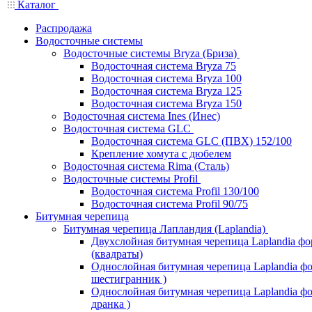
Каталог
Распродажа
Водосточные системы
Водосточные системы Bryza (Бриза)
Водосточная система Bryza 75
Водосточная система Bryza 100
Водосточная система Bryza 125
Водосточная система Bryza 150
Водосточная система Ines (Инес)
Водосточная система GLC
Водосточная система GLC (ПВХ) 152/100
Крепление хомута с дюбелем
Водосточная система Rima (Сталь)
Водосточные системы Profil
Водосточная система Profil 130/100
Водосточная система Profil 90/75
Битумная черепица
Битумная черепица Лапландия (Laplandia)
Двухслойная битумная черепица Laplandia ф
(квадраты)
Однослойная битумная черепица Laplandia фо
шестигранник )
Однослойная битумная черепица Laplandia фор
дранка )