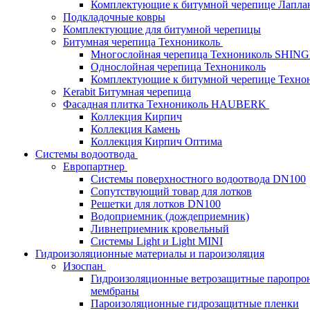
Комплектующие к битумной черепице Лапланд
Подкладочные ковры
Комплектующие для битумной черепицы
Битумная черепица Технониколь
Многослойная черепица Технониколь SHIN
Однослойная черепица Технониколь
Комплектующие к битумной черепице Техно
Kerabit Битумная черепица
Фасадная плитка Технониколь HAUBERK
Кол​лекция Кирпич
Кол​лекция Камень
Коллекция Кирпич Оптима
Системы водоотвода
Европартнер
Системы поверхностного водоотвода DN100
Сопутствующий товар для лотков
Решетки для лотков DN100
Водоприемник (дождеприемник)
Ливнеприемник кровельный
Системы Light и Light MINI
Гидроизоляционные материалы и пароизоляция
Изоспан
Гидроизоляционные ветрозащитные паропро
мембраны
Пароизоляционные гидрозащитные пленки