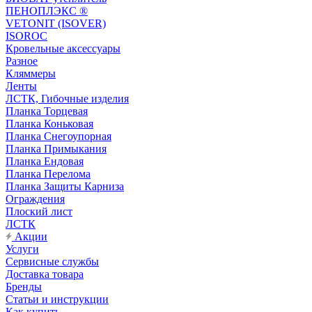
ПЕНОПЛЭКС ®
VETONIT (ISOVER)
ISOROC
Кровельные аксессуары
Разное
Кляммеры
Ленты
ЛСТК, Гибочные изделия
Планка Торцевая
Планка Коньковая
Планка Снегоупорная
Планка Примыкания
Планка Ендовая
Планка Перелома
Планка Защиты Карниза
Ограждения
Плоский лист
ЛСТК
Акции
Услуги
Сервисные службы
Доставка товара
Бренды
Статьи и инструкции
Как купить