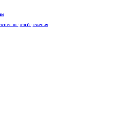
ны
ектом энергосбережения