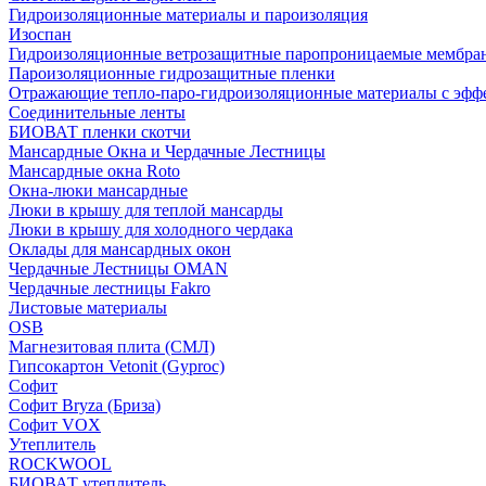
Гидроизоляционные материалы и пароизоляция
Изоспан
Гидроизоляционные ветрозащитные паропроницаемые мембра
Пароизоляционные гидрозащитные пленки
Отражающие тепло-паро-гидроизоляционные материалы с эфф
Соединительные ленты
БИОВАТ пленки скотчи
Мансардные Окна и Чердачные Лестницы
Мансардные окна Roto
Окна-люки мансардные
Люки в крышу для теплой мансарды
Люки в крышу для холодного чердака
Оклады для мансардных окон
Чердачные Лестницы OMAN
Чердачные лестницы Fakro
Листовые материалы
OSB
Магнезитовая плита (СМЛ)
Гипсокартон Vetonit (Gyproc)
Софит
Софит Bryza (Бриза)
Софит VOX
Утеплитель
ROCKWOOL
БИОВАТ утеплитель