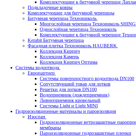
Комплектующие к битумной черепице Лапланд
Подкладочные ковры
Комплектующие для битумной черепицы
Битумная черепица Технониколь
Многослойная черепица Технониколь SHIN
Однослойная черепица Технониколь
Комплектующие к битумной черепице Техно
Kerabit Битумная черепица
Фасадная плитка Технониколь HAUBERK
Кол​лекция Кирпич
Кол​лекция Камень
Коллекция Кирпич Оптима
Системы водоотвода
Европартнер
Системы поверхностного водоотвода DN100
Сопутствующий товар для лотков
Решетки для лотков DN100
Водоприемник (дождеприемник)
Ливнеприемник кровельный
Системы Light и Light MINI
Гидроизоляционные материалы и пароизоляция
Изоспан
Гидроизоляционные ветрозащитные паропро
мембраны
Пароизоляционные гидрозащитные пленки