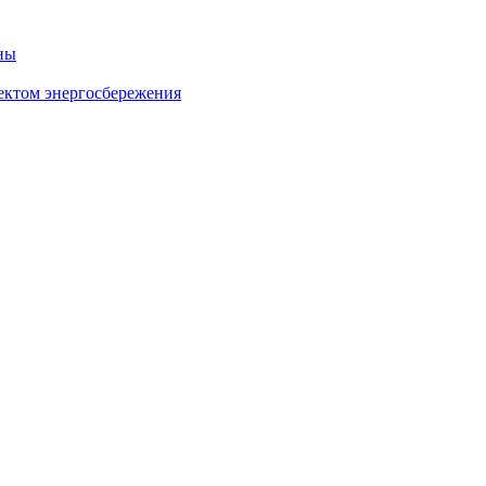
ны
ектом энергосбережения