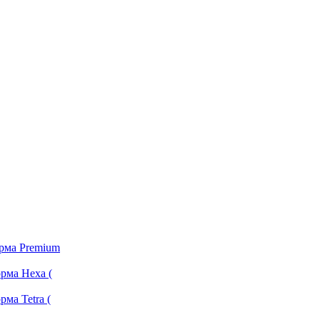
орма Premium
рма Hexa (
ма Tetra (