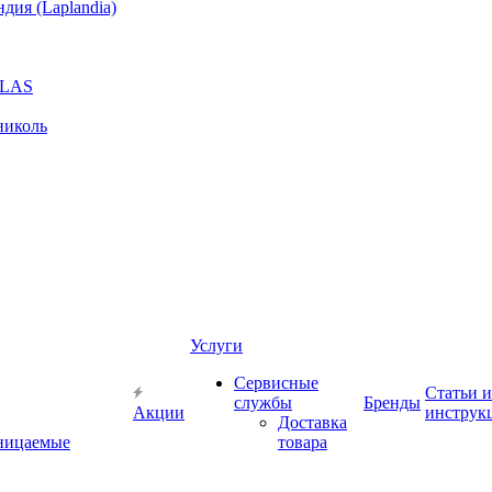
ия (Laplandia)
GLAS
николь
Услуги
Сервисные
Статьи и
службы
Бренды
Акции
инструк
Доставка
ницаемые
товара