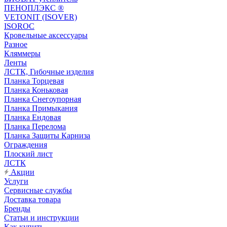
ПЕНОПЛЭКС ®
VETONIT (ISOVER)
ISOROC
Кровельные аксессуары
Разное
Кляммеры
Ленты
ЛСТК, Гибочные изделия
Планка Торцевая
Планка Коньковая
Планка Снегоупорная
Планка Примыкания
Планка Ендовая
Планка Перелома
Планка Защиты Карниза
Ограждения
Плоский лист
ЛСТК
Акции
Услуги
Сервисные службы
Доставка товара
Бренды
Статьи и инструкции
Как купить