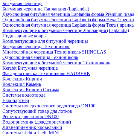
Битумная черепица
Битумная черепица Лапландия (Laplandia)
Двухслойная битумная черепица Laplandia форма Premium (ква
Однослойная битумная черепица Laplandia форма Hexa ( шести
Однослойная битумная черепица Laplandia форма Tetra ( дранка
Комплектующие к битумной черепице Лапландия (Laplandia)
Подкладочные ковры
Комплектующие для битумной черепицы
Битумная черепица Технониколь
Многослойная черепица Технониколь SHINGLAS
Однослойная черепица Технониколь
Комплектующие к битумной черепице Технониколь
Kerabit Битумная черепица
Фасадная плитка Технониколь HAUBERK
Кол​лекция Кирпич
Кол​лекция Камень
Коллекция Кирпич Оптима
Системы водоотвода
Европартнер
Системы поверхностного водоотвода DN100
Сопутствующий товар для лотков
Решетки для лотков DN100
Водоприемник (дождеприемник)
Ливнеприемник кровельный
Системы Light и Light MINI