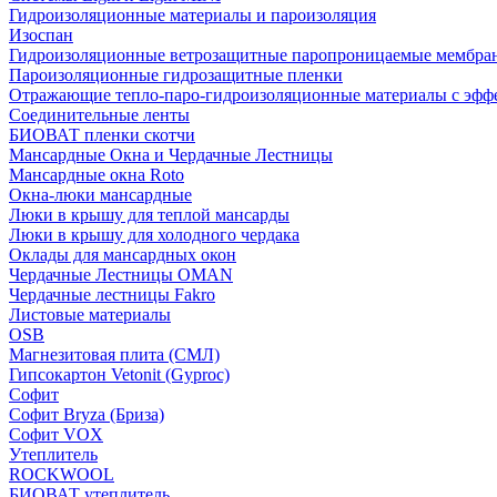
Гидроизоляционные материалы и пароизоляция
Изоспан
Гидроизоляционные ветрозащитные паропроницаемые мембра
Пароизоляционные гидрозащитные пленки
Отражающие тепло-паро-гидроизоляционные материалы с эфф
Соединительные ленты
БИОВАТ пленки скотчи
Мансардные Окна и Чердачные Лестницы
Мансардные окна Roto
Окна-люки мансардные
Люки в крышу для теплой мансарды
Люки в крышу для холодного чердака
Оклады для мансардных окон
Чердачные Лестницы OMAN
Чердачные лестницы Fakro
Листовые материалы
OSB
Магнезитовая плита (СМЛ)
Гипсокартон Vetonit (Gyproc)
Софит
Софит Bryza (Бриза)
Софит VOX
Утеплитель
ROCKWOOL
БИОВАТ утеплитель