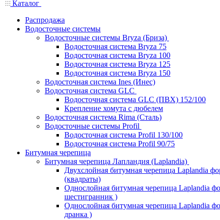
Каталог
Распродажа
Водосточные системы
Водосточные системы Bryza (Бриза)
Водосточная система Bryza 75
Водосточная система Bryza 100
Водосточная система Bryza 125
Водосточная система Bryza 150
Водосточная система Ines (Инес)
Водосточная система GLC
Водосточная система GLC (ПВХ) 152/100
Крепление хомута с дюбелем
Водосточная система Rima (Сталь)
Водосточные системы Profil
Водосточная система Profil 130/100
Водосточная система Profil 90/75
Битумная черепица
Битумная черепица Лапландия (Laplandia)
Двухслойная битумная черепица Laplandia ф
(квадраты)
Однослойная битумная черепица Laplandia фо
шестигранник )
Однослойная битумная черепица Laplandia фор
дранка )