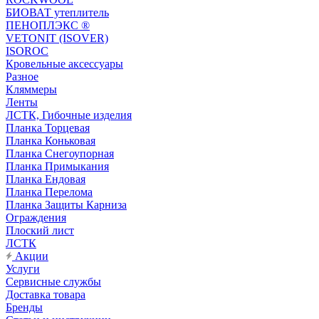
БИОВАТ утеплитель
ПЕНОПЛЭКС ®
VETONIT (ISOVER)
ISOROC
Кровельные аксессуары
Разное
Кляммеры
Ленты
ЛСТК, Гибочные изделия
Планка Торцевая
Планка Коньковая
Планка Снегоупорная
Планка Примыкания
Планка Ендовая
Планка Перелома
Планка Защиты Карниза
Ограждения
Плоский лист
ЛСТК
Акции
Услуги
Сервисные службы
Доставка товара
Бренды