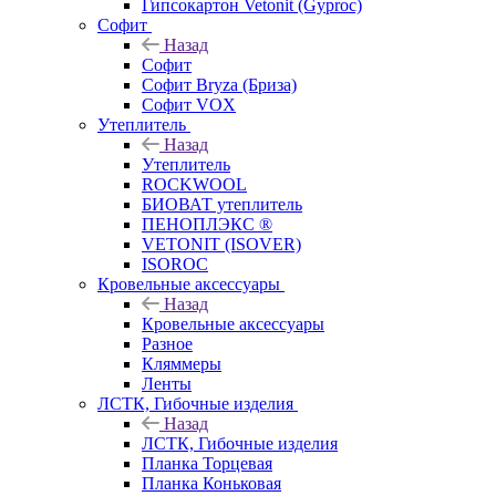
Гипсокартон Vetonit (Gyproc)
Софит
Назад
Софит
Софит Bryza (Бриза)
Софит VOX
Утеплитель
Назад
Утеплитель
ROCKWOOL
БИОВАТ утеплитель
ПЕНОПЛЭКС ®
VETONIT (ISOVER)
ISOROC
Кровельные аксессуары
Назад
Кровельные аксессуары
Разное
Кляммеры
Ленты
ЛСТК, Гибочные изделия
Назад
ЛСТК, Гибочные изделия
Планка Торцевая
Планка Коньковая