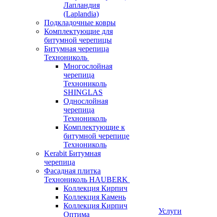
Лапландия
(Laplandia)
Подкладочные ковры
Комплектующие для
битумной черепицы
Битумная черепица
Технониколь
Многослойная
черепица
Технониколь
SHINGLAS
Однослойная
черепица
Технониколь
Комплектующие к
битумной черепице
Технониколь
Kerabit Битумная
черепица
Фасадная плитка
Технониколь HAUBERK
Кол​лекция Кирпич
Кол​лекция Камень
Коллекция Кирпич
Услуги
Оптима