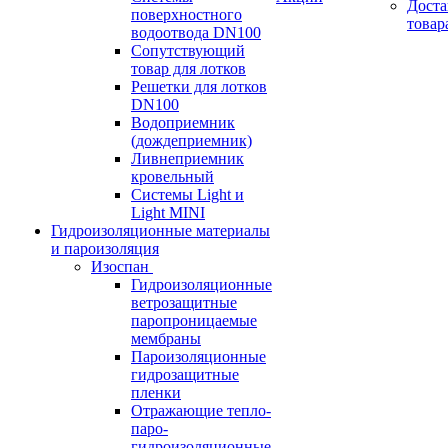
Доста
поверхностного
товар
водоотвода DN100
Сопутствующий
товар для лотков
Решетки для лотков
DN100
Водоприемник
(дождеприемник)
Ливнеприемник
кровельный
Системы Light и
Light MINI
Гидроизоляционные материалы
и пароизоляция
Изоспан
Гидроизоляционные
ветрозащитные
паропроницаемые
мембраны
Пароизоляционные
гидрозащитные
пленки
Отражающие тепло-
паро-
гидроизоляционные