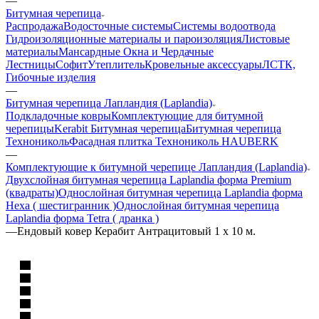
—
Битумная черепица
Распродажа
Водосточные системы
Системы водоотвода
Гидроизоляционные материалы и пароизоляция
Листовые
материалы
Мансардные Окна и Чердачные
Лестницы
Софит
Утеплитель
Кровельные аксессуары
ЛСТК,
Гибочные изделия
—
Битумная черепица Лапландия (Laplandia)
Подкладочные ковры
Комплектующие для битумной
черепицы
Kerabit Битумная черепица
Битумная черепица
Технониколь
Фасадная плитка Технониколь HAUBERK
—
Комплектующие к битумной черепице Лапландия (Laplandia)
Двухслойная битумная черепица Laplandia форма Premium
(квадраты)
Однослойная битумная черепица Laplandia форма
Hexa ( шестигранник )
Однослойная битумная черепица
Laplandia форма Tetra ( дранка )
—
Ендовый ковер Керабит Антрацитовый 1 x 10 м.