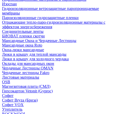
Изоспан
Гидроизоляционные ветрозащитные паропроницаемые
мембраны
Пароизоляционные гидрозащитные пленки
Отражающие тепло-паро-гидроизоляционные материалы с
эффектом энергосбережения
Соединительные ленты
БИОВАТ пленки скотчи
Мансардные Окна и Чердачные Лестницы
Мансардные окна Roto
Окна-люки мансардные
Люки в крышу для теплой мансарды
Люки в крышу для холодного чердака
Оклады для мансардных окон
Чердачные Лестницы OMAN
Чердачные лестницы Fakro
Листовые материалы
OSB
Магнезитовая плита (СМЛ)
Гипсокартон Vetonit (Gyproc)
Софит
Софит Bryza (Бриза)
Софит VOX
Утеплитель
ROCKWOOL