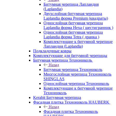
Битумная черепица Лапландия
(Laplandia)
Двухслойная битумная черепица
Laplandia форма Premium (квадраты)
Однослойная битумная черепица
Laplandia форма Hexa ( шестигранник )
Однослойная битумная черепица
Laplandia форма Tetra ( дранка )
Комплектующие к битумной черепице
Лапландия (Laplandia)
Подкладочные ковры
Комплектующие для битумной черепицы
Битумная черепица Технониколь
Назад
Битумная черепица Технониколь
Многослойная черепица Технониколь
SHINGLAS
Однослойная черепица Технониколь
Комплектующие к битумной черепице
Технониколь
Kerabit Битумная черепица
Фасадная плитка Технониколь HAUBERK
Назад
Фасадная плитка Технониколь