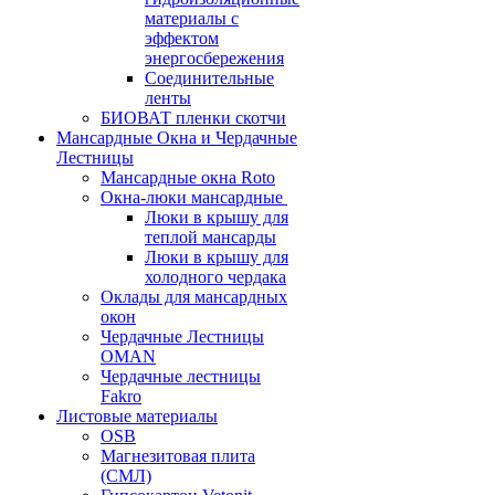
материалы с
эффектом
энергосбережения
Соединительные
ленты
БИОВАТ пленки скотчи
Мансардные Окна и Чердачные
Лестницы
Мансардные окна Roto
Окна-люки мансардные
Люки в крышу для
теплой мансарды
Люки в крышу для
холодного чердака
Оклады для мансардных
окон
Чердачные Лестницы
OMAN
Чердачные лестницы
Fakro
Листовые материалы
OSB
Магнезитовая плита
(СМЛ)