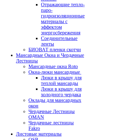
Отражающие тепло-
паро-
гидроизоляционные
материалы с
эффектом
энергосбережения
Соединительные
ленты
БИОВАТ пленки скотчи
Мансардные Окна и Чердачные
Лестницы
Мансардные окна Roto
Окна-люки мансардные
Люки в крышу для
теплой мансарды
Люки в крышу для
холодного чердака
Оклады для мансардных
окон
Чердачные Лестницы
OMAN
Чердачные лестницы
Fakro
Листовые материалы
OSB