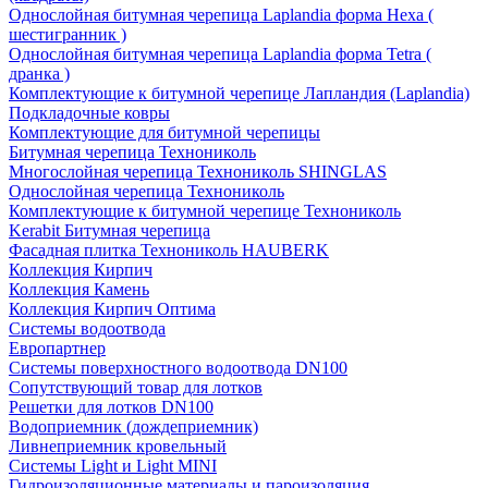
Однослойная битумная черепица Laplandia форма Hexa (
шестигранник )
Однослойная битумная черепица Laplandia форма Tetra (
дранка )
Комплектующие к битумной черепице Лапландия (Laplandia)
Подкладочные ковры
Комплектующие для битумной черепицы
Битумная черепица Технониколь
Многослойная черепица Технониколь SHINGLAS
Однослойная черепица Технониколь
Комплектующие к битумной черепице Технониколь
Kerabit Битумная черепица
Фасадная плитка Технониколь HAUBERK
Кол​лекция Кирпич
Кол​лекция Камень
Коллекция Кирпич Оптима
Системы водоотвода
Европартнер
Системы поверхностного водоотвода DN100
Сопутствующий товар для лотков
Решетки для лотков DN100
Водоприемник (дождеприемник)
Ливнеприемник кровельный
Системы Light и Light MINI
Гидроизоляционные материалы и пароизоляция