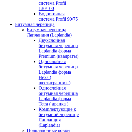
система Profil
130/100
Водосточная
система Profil 90/75
Битумная черепица
Битумная черепица
Лапландия (Laplandia)
Двухслойная
битумная черепица
Laplandia форма
Premium (квадраты)
Однослойная
битумная черепица
Laplandia форма
Hexa (
шестигранник )
Однослойная
битумная черепица
Laplandia форма
Tetra ( дранка )
Комплектующие к
битумной черепице
Лапландия
(Laplandia)
Подкладочные ковры