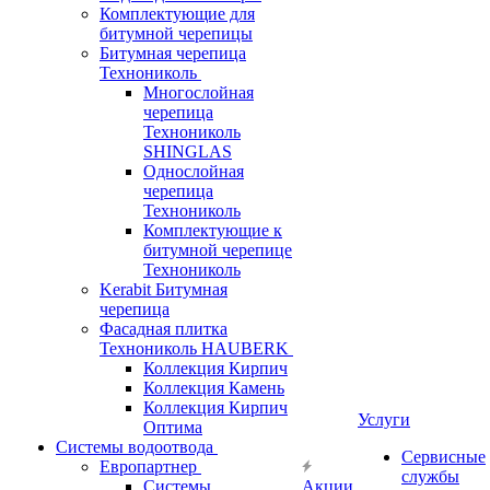
Комплектующие для
битумной черепицы
Битумная черепица
Технониколь
Многослойная
черепица
Технониколь
SHINGLAS
Однослойная
черепица
Технониколь
Комплектующие к
битумной черепице
Технониколь
Kerabit Битумная
черепица
Фасадная плитка
Технониколь HAUBERK
Кол​лекция Кирпич
Кол​лекция Камень
Коллекция Кирпич
Услуги
Оптима
Системы водоотвода
Сервисные
Европартнер
службы
Системы
Акции