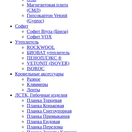
Магнезитовая плита
(СМЛ)
Гипсокартон Vetonit
(Gyproc)
Софит
Софит Bryza (Бриза)
Софит VOX
Утеплитель
ROCKWOOL
БИОВАТ утеплитель
ПЕНОПЛЭКС ®
VETONIT (ISOVER)
ISOROC
Кровельные аксессуары
Разное
Кляммеры
Ленты
ЛСТК, Гибочные изделия
Планка Торцевая
Планка Коньковая
Планка Снегоупорная
Планка Примыкания
Планка Ендовая
Планка Перелома