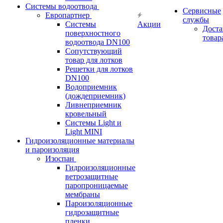
Системы водоотвода
Сервисные
Европартнер
службы
Системы
Акции
Доста
поверхностного
товар
водоотвода DN100
Сопутствующий
товар для лотков
Решетки для лотков
DN100
Водоприемник
(дождеприемник)
Ливнеприемник
кровельный
Системы Light и
Light MINI
Гидроизоляционные материалы
и пароизоляция
Изоспан
Гидроизоляционные
ветрозащитные
паропроницаемые
мембраны
Пароизоляционные
гидрозащитные
пленки