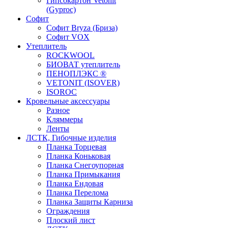
Гипсокартон Vetonit
(Gyproc)
Софит
Софит Bryza (Бриза)
Софит VOX
Утеплитель
ROCKWOOL
БИОВАТ утеплитель
ПЕНОПЛЭКС ®
VETONIT (ISOVER)
ISOROC
Кровельные аксессуары
Разное
Кляммеры
Ленты
ЛСТК, Гибочные изделия
Планка Торцевая
Планка Коньковая
Планка Снегоупорная
Планка Примыкания
Планка Ендовая
Планка Перелома
Планка Защиты Карниза
Ограждения
Плоский лист