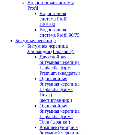
Водосточные системы
Profil
Водосточная
система Profil
130/100
Водосточная
система Profil 90/75
Битумная черепица
Битумная черепица
Лапландия (Laplandia)
Двухслойная
битумная черепица
Laplandia форма
Premium (квадраты)
Однослойная
битумная черепица
Laplandia форма
Hexa (
шестигранник )
Однослойная
битумная черепица
Laplandia форма
Tetra ( дранка )
Комплектующие к
битумной черепице