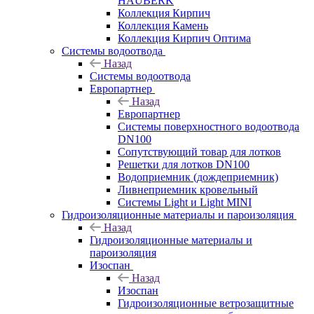
HAUBERK
Кол​лекция Кирпич
Кол​лекция Камень
Коллекция Кирпич Оптима
Системы водоотвода
Назад
Системы водоотвода
Европартнер
Назад
Европартнер
Системы поверхностного водоотвода
DN100
Сопутствующий товар для лотков
Решетки для лотков DN100
Водоприемник (дождеприемник)
Ливнеприемник кровельный
Системы Light и Light MINI
Гидроизоляционные материалы и пароизоляция
Назад
Гидроизоляционные материалы и
пароизоляция
Изоспан
Назад
Изоспан
Гидроизоляционные ветрозащитные