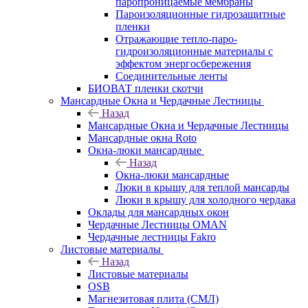
паропроницаемые мембраны
Пароизоляционные гидрозащитные
пленки
Отражающие тепло-паро-
гидроизоляционные материалы с
эффектом энергосбережения
Соединительные ленты
БИОВАТ пленки скотчи
Мансардные Окна и Чердачные Лестницы
Назад
Мансардные Окна и Чердачные Лестницы
Мансардные окна Roto
Окна-люки мансардные
Назад
Окна-люки мансардные
Люки в крышу для теплой мансарды
Люки в крышу для холодного чердака
Оклады для мансардных окон
Чердачные Лестницы OMAN
Чердачные лестницы Fakro
Листовые материалы
Назад
Листовые материалы
OSB
Магнезитовая плита (СМЛ)