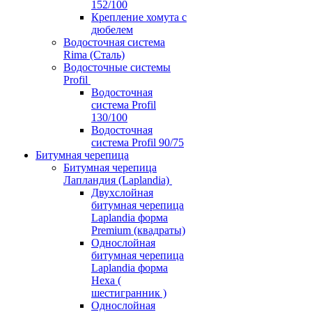
152/100
Крепление хомута с
дюбелем
Водосточная система
Rima (Сталь)
Водосточные системы
Profil
Водосточная
система Profil
130/100
Водосточная
система Profil 90/75
Битумная черепица
Битумная черепица
Лапландия (Laplandia)
Двухслойная
битумная черепица
Laplandia форма
Premium (квадраты)
Однослойная
битумная черепица
Laplandia форма
Hexa (
шестигранник )
Однослойная