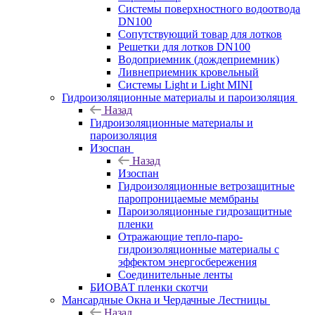
Системы поверхностного водоотвода
DN100
Сопутствующий товар для лотков
Решетки для лотков DN100
Водоприемник (дождеприемник)
Ливнеприемник кровельный
Системы Light и Light MINI
Гидроизоляционные материалы и пароизоляция
Назад
Гидроизоляционные материалы и
пароизоляция
Изоспан
Назад
Изоспан
Гидроизоляционные ветрозащитные
паропроницаемые мембраны
Пароизоляционные гидрозащитные
пленки
Отражающие тепло-паро-
гидроизоляционные материалы с
эффектом энергосбережения
Соединительные ленты
БИОВАТ пленки скотчи
Мансардные Окна и Чердачные Лестницы
Назад