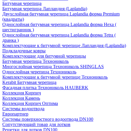
Битумная черепица
Битумная черепица Лапландия (Laplandia)
Двухслойная битумная черепица Laplandia форма Premium
(квадраты)
Однослойная битумная черепица Laplandia форма Hexa (
шестигранник )
Однослойная битумная черепица Laplandia форма Tetra (
дранка )
Комплектующие к битумной черепице Лапландия (Laplandia)
Подкладочные ковры
Комплектующие для битумной черепицы
Битумная черепица Технониколь
Многослойная черепица Технониколь SHINGLAS
Однослойная черепица Технониколь
Комплектующие к битумной черепице Технониколь
Kerabit Битумная черепица
Фасадная плитка Технониколь HAUBERK
Кол​лекция Кирпич
Кол​лекция Камень
Коллекция Кирпич Оптима
Системы водоотвода
Европартнер
Системы поверхностного водоотвода DN100
Сопутствующий товар для лотков
Решетки для лотков DN100