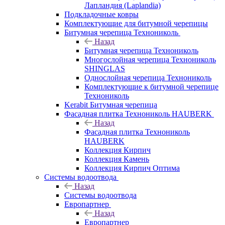
Лапландия (Laplandia)
Подкладочные ковры
Комплектующие для битумной черепицы
Битумная черепица Технониколь
Назад
Битумная черепица Технониколь
Многослойная черепица Технониколь
SHINGLAS
Однослойная черепица Технониколь
Комплектующие к битумной черепице
Технониколь
Kerabit Битумная черепица
Фасадная плитка Технониколь HAUBERK
Назад
Фасадная плитка Технониколь
HAUBERK
Кол​лекция Кирпич
Кол​лекция Камень
Коллекция Кирпич Оптима
Системы водоотвода
Назад
Системы водоотвода
Европартнер
Назад
Европартнер