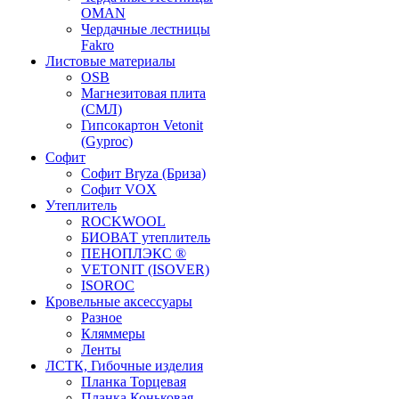
OMAN
Чердачные лестницы
Fakro
Листовые материалы
OSB
Магнезитовая плита
(СМЛ)
Гипсокартон Vetonit
(Gyproc)
Софит
Софит Bryza (Бриза)
Софит VOX
Утеплитель
ROCKWOOL
БИОВАТ утеплитель
ПЕНОПЛЭКС ®
VETONIT (ISOVER)
ISOROC
Кровельные аксессуары
Разное
Кляммеры
Ленты
ЛСТК, Гибочные изделия
Планка Торцевая
Планка Коньковая