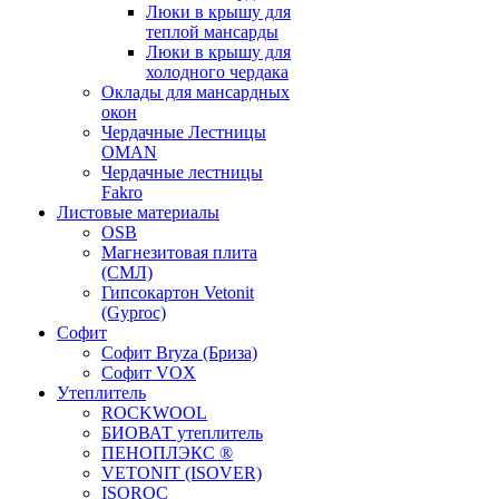
Люки в крышу для
теплой мансарды
Люки в крышу для
холодного чердака
Оклады для мансардных
окон
Чердачные Лестницы
OMAN
Чердачные лестницы
Fakro
Листовые материалы
OSB
Магнезитовая плита
(СМЛ)
Гипсокартон Vetonit
(Gyproc)
Софит
Софит Bryza (Бриза)
Софит VOX
Утеплитель
ROCKWOOL
БИОВАТ утеплитель
ПЕНОПЛЭКС ®
VETONIT (ISOVER)
ISOROC