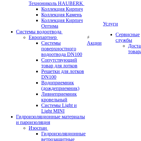
Технониколь HAUBERK
Кол​лекция Кирпич
Кол​лекция Камень
Коллекция Кирпич
Услуги
Оптима
Системы водоотвода
Сервисные
Европартнер
службы
Системы
Акции
Доста
поверхностного
товар
водоотвода DN100
Сопутствующий
товар для лотков
Решетки для лотков
DN100
Водоприемник
(дождеприемник)
Ливнеприемник
кровельный
Системы Light и
Light MINI
Гидроизоляционные материалы
и пароизоляция
Изоспан
Гидроизоляционные
ветрозащитные