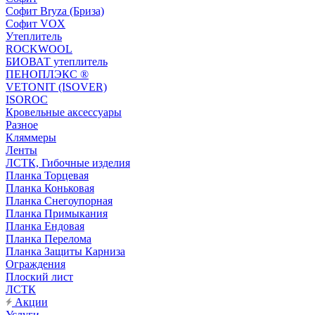
Софит Bryza (Бриза)
Софит VOX
Утеплитель
ROCKWOOL
БИОВАТ утеплитель
ПЕНОПЛЭКС ®
VETONIT (ISOVER)
ISOROC
Кровельные аксессуары
Разное
Кляммеры
Ленты
ЛСТК, Гибочные изделия
Планка Торцевая
Планка Коньковая
Планка Снегоупорная
Планка Примыкания
Планка Ендовая
Планка Перелома
Планка Защиты Карниза
Ограждения
Плоский лист
ЛСТК
Акции
Услуги