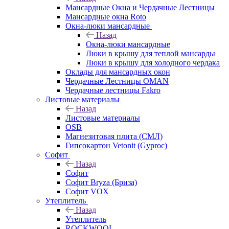
Мансардные Окна и Чердачные Лестницы
Мансардные окна Roto
Окна-люки мансардные
Назад
Окна-люки мансардные
Люки в крышу для теплой мансарды
Люки в крышу для холодного чердака
Оклады для мансардных окон
Чердачные Лестницы OMAN
Чердачные лестницы Fakro
Листовые материалы
Назад
Листовые материалы
OSB
Магнезитовая плита (СМЛ)
Гипсокартон Vetonit (Gyproc)
Софит
Назад
Софит
Софит Bryza (Бриза)
Софит VOX
Утеплитель
Назад
Утеплитель
ROCKWOOL