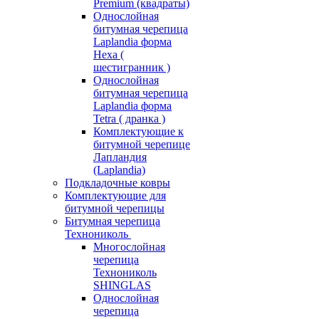
Premium (квадраты)
Однослойная
битумная черепица
Laplandia форма
Hexa (
шестигранник )
Однослойная
битумная черепица
Laplandia форма
Tetra ( дранка )
Комплектующие к
битумной черепице
Лапландия
(Laplandia)
Подкладочные ковры
Комплектующие для
битумной черепицы
Битумная черепица
Технониколь
Многослойная
черепица
Технониколь
SHINGLAS
Однослойная
черепица