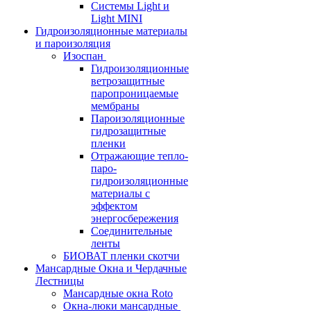
Системы Light и
Light MINI
Гидроизоляционные материалы
и пароизоляция
Изоспан
Гидроизоляционные
ветрозащитные
паропроницаемые
мембраны
Пароизоляционные
гидрозащитные
пленки
Отражающие тепло-
паро-
гидроизоляционные
материалы с
эффектом
энергосбережения
Соединительные
ленты
БИОВАТ пленки скотчи
Мансардные Окна и Чердачные
Лестницы
Мансардные окна Roto
Окна-люки мансардные