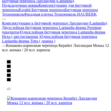
Битумная черепица Лапландия (Laplandia)
Подкладочные ковры
Комплектующие для битумной
черепицы
Kerabit Битумная черепица
Битумная черепица
Технониколь
Фасадная плитка Технониколь HAUBERK
—
Комплектующие к битумной черепице Лапландия (Laplandia)
Двухслойная битумная черепица Laplandia форма Premium
(квадраты)
Однослойная битумная черепица Laplandia форма
Hexa ( шестигранник )
Однослойная битумная черепица
Laplandia форма Tetra ( дранка )
—
Коньково-карнизная черепица Керабит Лапландия Мокка 12
м.п. конька / 20 м.п. карниза