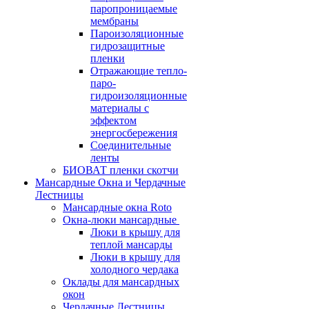
паропроницаемые
мембраны
Пароизоляционные
гидрозащитные
пленки
Отражающие тепло-
паро-
гидроизоляционные
материалы с
эффектом
энергосбережения
Соединительные
ленты
БИОВАТ пленки скотчи
Мансардные Окна и Чердачные
Лестницы
Мансардные окна Roto
Окна-люки мансардные
Люки в крышу для
теплой мансарды
Люки в крышу для
холодного чердака
Оклады для мансардных
окон
Чердачные Лестницы