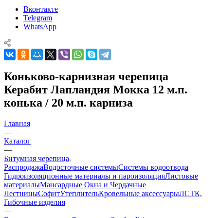
Вконтакте
Telegram
WhatsApp
Коньково-карнизная черепица
Керабит Лапландия Мокка 12 м.п.
конька / 20 м.п. карниза
Главная
—
Каталог
—
Битумная черепица
Распродажа
Водосточные системы
Системы водоотвода
Гидроизоляционные материалы и пароизоляция
Листовые
материалы
Мансардные Окна и Чердачные
Лестницы
Софит
Утеплитель
Кровельные аксессуары
ЛСТК,
Гибочные изделия
—