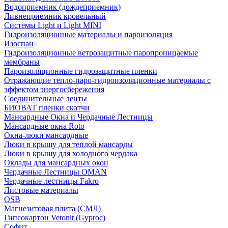
Водоприемник (дождеприемник)
Ливнеприемник кровельный
Системы Light и Light MINI
Гидроизоляционные материалы и пароизоляция
Изоспан
Гидроизоляционные ветрозащитные паропроницаемые
мембраны
Пароизоляционные гидрозащитные пленки
Отражающие тепло-паро-гидроизоляционные материалы с
эффектом энергосбережения
Соединительные ленты
БИОВАТ пленки скотчи
Мансардные Окна и Чердачные Лестницы
Мансардные окна Roto
Окна-люки мансардные
Люки в крышу для теплой мансарды
Люки в крышу для холодного чердака
Оклады для мансардных окон
Чердачные Лестницы OMAN
Чердачные лестницы Fakro
Листовые материалы
OSB
Магнезитовая плита (СМЛ)
Гипсокартон Vetonit (Gyproc)
Софит