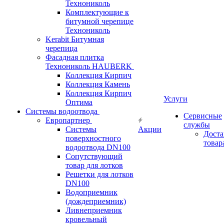
Технониколь
Комплектующие к
битумной черепице
Технониколь
Kerabit Битумная
черепица
Фасадная плитка
Технониколь HAUBERK
Кол​лекция Кирпич
Кол​лекция Камень
Коллекция Кирпич
Услуги
Оптима
Системы водоотвода
Сервисные
Европартнер
службы
Системы
Акции
Доста
поверхностного
товар
водоотвода DN100
Сопутствующий
товар для лотков
Решетки для лотков
DN100
Водоприемник
(дождеприемник)
Ливнеприемник
кровельный