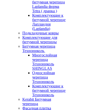
битумная черепица
Laplandia форма
Tetra ( дранка )
Комплектующие к
битумной черепице
Лапландия
(Laplandia)
Подкладочные ковры
Комплектующие для
битумной черепицы
Битумная черепица
Технониколь
Многослойная
черепица
Технониколь
SHINGLAS
Однослойная
черепица
Технониколь
Комплектующие к
битумной черепице
Технониколь
Kerabit Битумная
черепица
Фасадная плитка