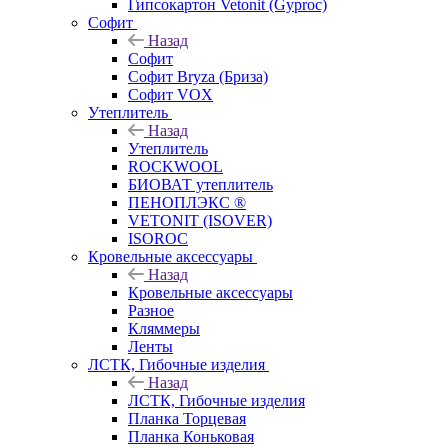
Гипсокартон Vetonit (Gyproc)
Софит
Назад
Софит
Софит Bryza (Бриза)
Софит VOX
Утеплитель
Назад
Утеплитель
ROCKWOOL
БИОВАТ утеплитель
ПЕНОПЛЭКС ®
VETONIT (ISOVER)
ISOROC
Кровельные аксессуары
Назад
Кровельные аксессуары
Разное
Кляммеры
Ленты
ЛСТК, Гибочные изделия
Назад
ЛСТК, Гибочные изделия
Планка Торцевая
Планка Коньковая