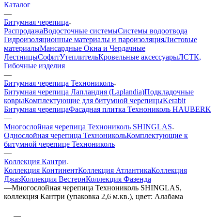
Каталог
—
Битумная черепица
Распродажа
Водосточные системы
Системы водоотвода
Гидроизоляционные материалы и пароизоляция
Листовые
материалы
Мансардные Окна и Чердачные
Лестницы
Софит
Утеплитель
Кровельные аксессуары
ЛСТК,
Гибочные изделия
—
Битумная черепица Технониколь
Битумная черепица Лапландия (Laplandia)
Подкладочные
ковры
Комплектующие для битумной черепицы
Kerabit
Битумная черепица
Фасадная плитка Технониколь HAUBERK
—
Многослойная черепица Технониколь SHINGLAS
Однослойная черепица Технониколь
Комплектующие к
битумной черепице Технониколь
—
Коллекция Кантри
Коллекция Континент
Коллекция Атлантика
Коллекция
Джаз
Коллекция Вестерн
Коллекция Фазенда
—
Многослойная черепица Технониколь SHINGLAS,
коллекция Кантри (упаковка 2,6 м.кв.), цвет: Алабама