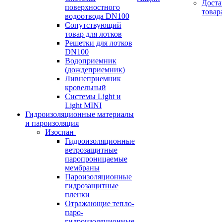
Доста
поверхностного
товар
водоотвода DN100
Сопутствующий
товар для лотков
Решетки для лотков
DN100
Водоприемник
(дождеприемник)
Ливнеприемник
кровельный
Системы Light и
Light MINI
Гидроизоляционные материалы
и пароизоляция
Изоспан
Гидроизоляционные
ветрозащитные
паропроницаемые
мембраны
Пароизоляционные
гидрозащитные
пленки
Отражающие тепло-
паро-
гидроизоляционные