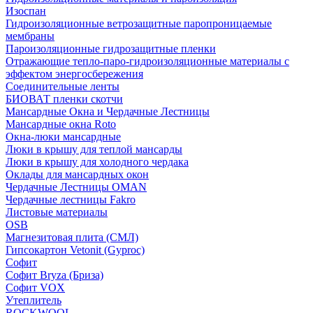
Изоспан
Гидроизоляционные ветрозащитные паропроницаемые
мембраны
Пароизоляционные гидрозащитные пленки
Отражающие тепло-паро-гидроизоляционные материалы с
эффектом энергосбережения
Соединительные ленты
БИОВАТ пленки скотчи
Мансардные Окна и Чердачные Лестницы
Мансардные окна Roto
Окна-люки мансардные
Люки в крышу для теплой мансарды
Люки в крышу для холодного чердака
Оклады для мансардных окон
Чердачные Лестницы OMAN
Чердачные лестницы Fakro
Листовые материалы
OSB
Магнезитовая плита (СМЛ)
Гипсокартон Vetonit (Gyproc)
Софит
Софит Bryza (Бриза)
Софит VOX
Утеплитель
ROCKWOOL