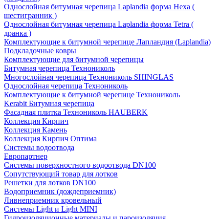
Однослойная битумная черепица Laplandia форма Hexa (
шестигранник )
Однослойная битумная черепица Laplandia форма Tetra (
дранка )
Комплектующие к битумной черепице Лапландия (Laplandia)
Подкладочные ковры
Комплектующие для битумной черепицы
Битумная черепица Технониколь
Многослойная черепица Технониколь SHINGLAS
Однослойная черепица Технониколь
Комплектующие к битумной черепице Технониколь
Kerabit Битумная черепица
Фасадная плитка Технониколь HAUBERK
Кол​лекция Кирпич
Кол​лекция Камень
Коллекция Кирпич Оптима
Системы водоотвода
Европартнер
Системы поверхностного водоотвода DN100
Сопутствующий товар для лотков
Решетки для лотков DN100
Водоприемник (дождеприемник)
Ливнеприемник кровельный
Системы Light и Light MINI
Гидроизоляционные материалы и пароизоляция