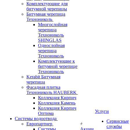
Комплектующие для
битумной черепицы
Битумная черепица
Технониколь
Многослойная
черепица
Технониколь
SHINGLAS
Однослойная
черепица
Технониколь
Комплектующие к
битумной черепице
Технониколь
Kerabit Битумная
черепица
Фасадная плитка
Технониколь HAUBERK
Кол​лекция Кирпич
Кол​лекция Камень
Коллекция Кирпич
Услуги
Оптима
Системы водоотвода
Сервисные
Европартнер
службы
Системы
Акции