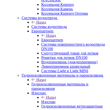
HAUBERK
Кол​лекция Кирпич
Кол​лекция Камень
Коллекция Кирпич Оптима
Системы водоотвода
Назад
Системы водоотвода
Европартнер
Назад
Европартнер
Системы поверхностного водоотвода
DN100
Сопутствующий товар для лотков
Решетки для лотков DN100
Водоприемник (дождеприемник)
Ливнеприемник кровельный
Системы Light и Light MINI
Гидроизоляционные материалы и пароизоляция
Назад
Гидроизоляционные материалы и
пароизоляция
Изоспан
Назад
Изоспан
Гидроизоляционные ветрозащитные