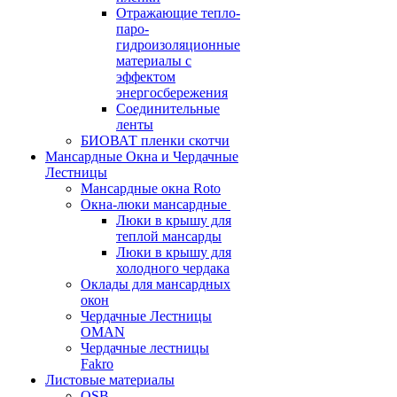
Отражающие тепло-
паро-
гидроизоляционные
материалы с
эффектом
энергосбережения
Соединительные
ленты
БИОВАТ пленки скотчи
Мансардные Окна и Чердачные
Лестницы
Мансардные окна Roto
Окна-люки мансардные
Люки в крышу для
теплой мансарды
Люки в крышу для
холодного чердака
Оклады для мансардных
окон
Чердачные Лестницы
OMAN
Чердачные лестницы
Fakro
Листовые материалы
OSB