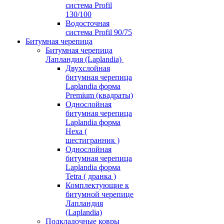
система Profil
130/100
Водосточная
система Profil 90/75
Битумная черепица
Битумная черепица
Лапландия (Laplandia)
Двухслойная
битумная черепица
Laplandia форма
Premium (квадраты)
Однослойная
битумная черепица
Laplandia форма
Hexa (
шестигранник )
Однослойная
битумная черепица
Laplandia форма
Tetra ( дранка )
Комплектующие к
битумной черепице
Лапландия
(Laplandia)
Подкладочные ковры