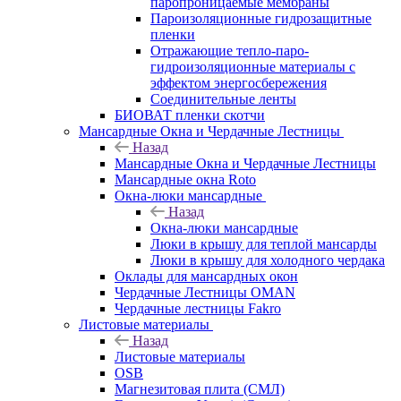
паропроницаемые мембраны
Пароизоляционные гидрозащитные
пленки
Отражающие тепло-паро-
гидроизоляционные материалы с
эффектом энергосбережения
Соединительные ленты
БИОВАТ пленки скотчи
Мансардные Окна и Чердачные Лестницы
Назад
Мансардные Окна и Чердачные Лестницы
Мансардные окна Roto
Окна-люки мансардные
Назад
Окна-люки мансардные
Люки в крышу для теплой мансарды
Люки в крышу для холодного чердака
Оклады для мансардных окон
Чердачные Лестницы OMAN
Чердачные лестницы Fakro
Листовые материалы
Назад
Листовые материалы
OSB
Магнезитовая плита (СМЛ)