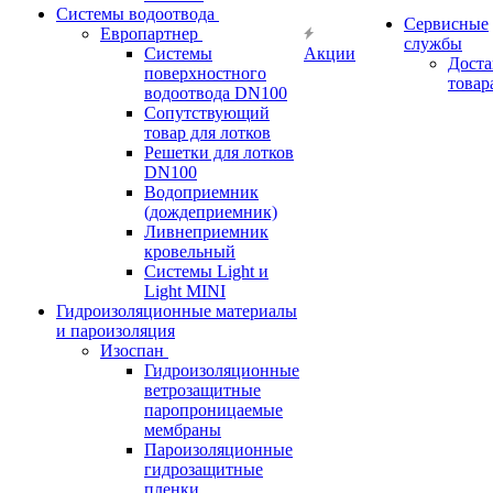
Системы водоотвода
Сервисные
Европартнер
службы
Системы
Акции
Доста
поверхностного
товар
водоотвода DN100
Сопутствующий
товар для лотков
Решетки для лотков
DN100
Водоприемник
(дождеприемник)
Ливнеприемник
кровельный
Системы Light и
Light MINI
Гидроизоляционные материалы
и пароизоляция
Изоспан
Гидроизоляционные
ветрозащитные
паропроницаемые
мембраны
Пароизоляционные
гидрозащитные
пленки