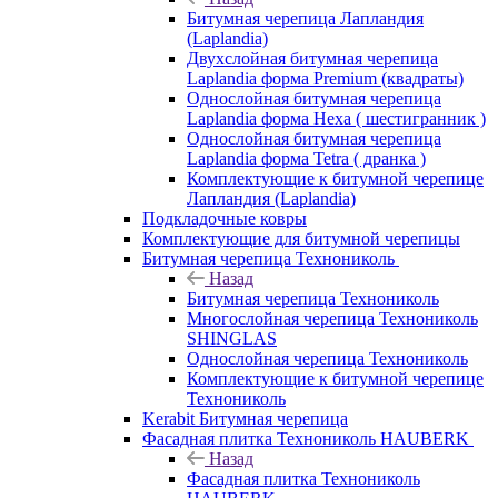
Битумная черепица Лапландия
(Laplandia)
Двухслойная битумная черепица
Laplandia форма Premium (квадраты)
Однослойная битумная черепица
Laplandia форма Hexa ( шестигранник )
Однослойная битумная черепица
Laplandia форма Tetra ( дранка )
Комплектующие к битумной черепице
Лапландия (Laplandia)
Подкладочные ковры
Комплектующие для битумной черепицы
Битумная черепица Технониколь
Назад
Битумная черепица Технониколь
Многослойная черепица Технониколь
SHINGLAS
Однослойная черепица Технониколь
Комплектующие к битумной черепице
Технониколь
Kerabit Битумная черепица
Фасадная плитка Технониколь HAUBERK
Назад
Фасадная плитка Технониколь