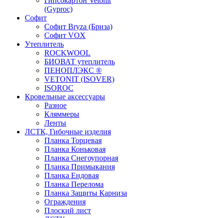
Гипсокартон Vetonit
(Gyproc)
Софит
Софит Bryza (Бриза)
Софит VOX
Утеплитель
ROCKWOOL
БИОВАТ утеплитель
ПЕНОПЛЭКС ®
VETONIT (ISOVER)
ISOROC
Кровельные аксессуары
Разное
Кляммеры
Ленты
ЛСТК, Гибочные изделия
Планка Торцевая
Планка Коньковая
Планка Снегоупорная
Планка Примыкания
Планка Ендовая
Планка Перелома
Планка Защиты Карниза
Ограждения
Плоский лист