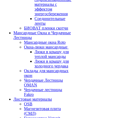
материалы с
эффектом
энергосбережения
Соединительные
ленты
БИОВАТ пленки скотчи
Мансардные Окна и Чердачные
Лестницы
Мансардные окна Roto
Окна-люки мансардные
Люки в крышу для
теплой мансарды
Люки в крышу для
холодного чердака
Оклады для мансардных
окон
Чердачные Лестницы
OMAN
Чердачные лестницы
Fakro
Листовые материалы
OSB
Магнезитовая плита
(СМЛ)