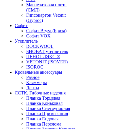
Магнезитовая плита
(СМЛ)
Гипсокартон Vetonit
(Gyproc)
Софит
Софит Bryza (Бриза)
Софит VOX
Утеплитель
ROCKWOOL
БИОВАТ утеплитель
ПЕНОПЛЭКС ®
VETONIT (ISOVER)
ISOROC
Кровельные аксессуары
Разное
Кляммеры
Ленты
ЛСТК, Гибочные изделия
Планка Торцевая
Планка Коньковая
Планка Снегоупорная
Планка Примыкания
Планка Ендовая
Планка Перелома