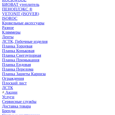
БИОВАТ утеплитель
ПЕНОПЛЭКС ®
VETONIT (ISOVER)
ISOROC
Кровельные аксессуары
Разное
Кляммеры
Ленты
ЛСТК, Гибочные изделия
Планка Торцевая
Планка Коньковая
Планка Снегоупорная
Планка Примыкания
Планка Ендовая
Планка Перелома
Планка Защиты Карниза
Ограждения
Плоский лист
ЛСТК
Акции
Услуги
Сервисные службы
Доставка товара
Бренды