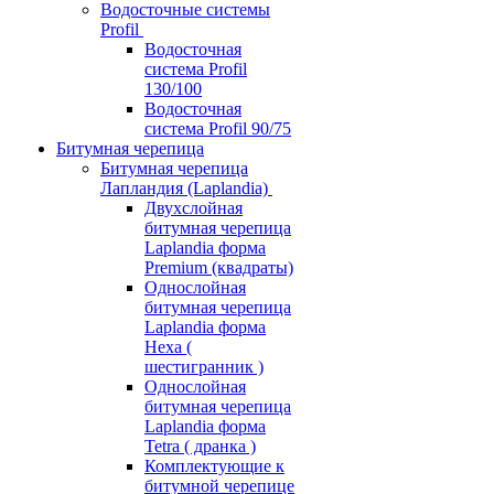
Водосточные системы
Profil
Водосточная
система Profil
130/100
Водосточная
система Profil 90/75
Битумная черепица
Битумная черепица
Лапландия (Laplandia)
Двухслойная
битумная черепица
Laplandia форма
Premium (квадраты)
Однослойная
битумная черепица
Laplandia форма
Hexa (
шестигранник )
Однослойная
битумная черепица
Laplandia форма
Tetra ( дранка )
Комплектующие к
битумной черепице