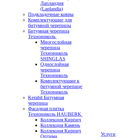
Лапландия
(Laplandia)
Подкладочные ковры
Комплектующие для
битумной черепицы
Битумная черепица
Технониколь
Многослойная
черепица
Технониколь
SHINGLAS
Однослойная
черепица
Технониколь
Комплектующие к
битумной черепице
Технониколь
Kerabit Битумная
черепица
Фасадная плитка
Технониколь HAUBERK
Кол​лекция Кирпич
Кол​лекция Камень
Коллекция Кирпич
Услуги
Оптима