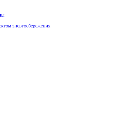
ны
ектом энергосбережения