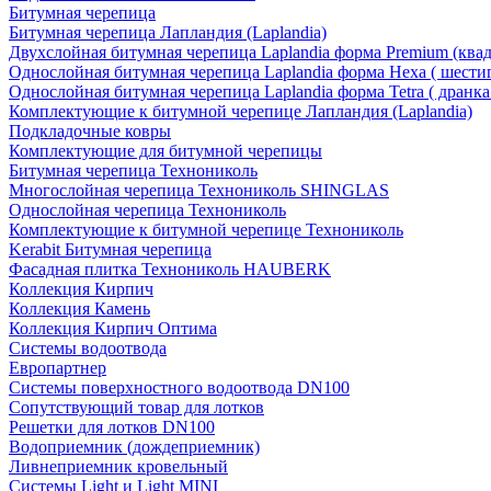
Битумная черепица
Битумная черепица Лапландия (Laplandia)
Двухслойная битумная черепица Laplandia форма Premium (ква
Однослойная битумная черепица Laplandia форма Hexa ( шести
Однослойная битумная черепица Laplandia форма Tetra ( дранка
Комплектующие к битумной черепице Лапландия (Laplandia)
Подкладочные ковры
Комплектующие для битумной черепицы
Битумная черепица Технониколь
Многослойная черепица Технониколь SHINGLAS
Однослойная черепица Технониколь
Комплектующие к битумной черепице Технониколь
Kerabit Битумная черепица
Фасадная плитка Технониколь HAUBERK
Кол​лекция Кирпич
Кол​лекция Камень
Коллекция Кирпич Оптима
Системы водоотвода
Европартнер
Системы поверхностного водоотвода DN100
Сопутствующий товар для лотков
Решетки для лотков DN100
Водоприемник (дождеприемник)
Ливнеприемник кровельный
Системы Light и Light MINI