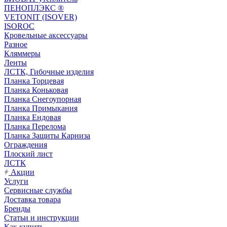
ПЕНОПЛЭКС ®
VETONIT (ISOVER)
ISOROC
Кровельные аксессуары
Разное
Кляммеры
Ленты
ЛСТК, Гибочные изделия
Планка Торцевая
Планка Коньковая
Планка Снегоупорная
Планка Примыкания
Планка Ендовая
Планка Перелома
Планка Защиты Карниза
Ограждения
Плоский лист
ЛСТК
Акции
Услуги
Сервисные службы
Доставка товара
Бренды
Статьи и инструкции
Как купить