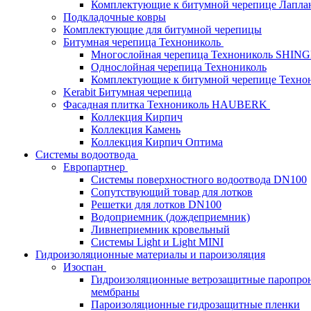
Комплектующие к битумной черепице Лапланд
Подкладочные ковры
Комплектующие для битумной черепицы
Битумная черепица Технониколь
Многослойная черепица Технониколь SHIN
Однослойная черепица Технониколь
Комплектующие к битумной черепице Техно
Kerabit Битумная черепица
Фасадная плитка Технониколь HAUBERK
Кол​лекция Кирпич
Кол​лекция Камень
Коллекция Кирпич Оптима
Системы водоотвода
Европартнер
Системы поверхностного водоотвода DN100
Сопутствующий товар для лотков
Решетки для лотков DN100
Водоприемник (дождеприемник)
Ливнеприемник кровельный
Системы Light и Light MINI
Гидроизоляционные материалы и пароизоляция
Изоспан
Гидроизоляционные ветрозащитные паропро
мембраны
Пароизоляционные гидрозащитные пленки