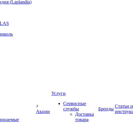
ия (Laplandia)
GLAS
николь
Услуги
Сервисные
Статьи и
службы
Бренды
Акции
инструк
Доставка
ницаемые
товара