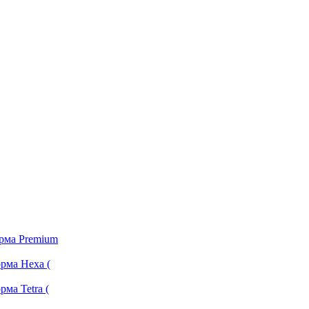
орма Premium
рма Hexa (
ма Tetra (