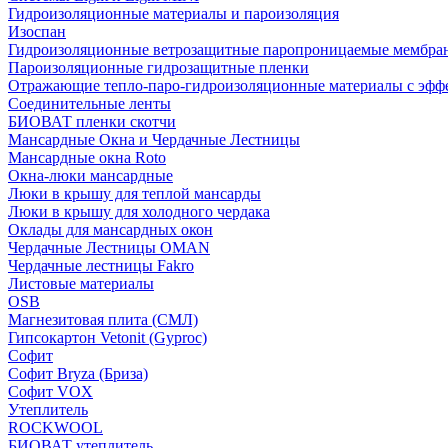
Гидроизоляционные материалы и пароизоляция
Изоспан
Гидроизоляционные ветрозащитные паропроницаемые мембра
Пароизоляционные гидрозащитные пленки
Отражающие тепло-паро-гидроизоляционные материалы с эфф
Соединительные ленты
БИОВАТ пленки скотчи
Мансардные Окна и Чердачные Лестницы
Мансардные окна Roto
Окна-люки мансардные
Люки в крышу для теплой мансарды
Люки в крышу для холодного чердака
Оклады для мансардных окон
Чердачные Лестницы OMAN
Чердачные лестницы Fakro
Листовые материалы
OSB
Магнезитовая плита (СМЛ)
Гипсокартон Vetonit (Gyproc)
Софит
Софит Bryza (Бриза)
Софит VOX
Утеплитель
ROCKWOOL
БИОВАТ утеплитель