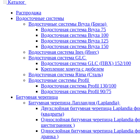
Каталог
Распродажа
Водосточные системы
Водосточные системы Bryza (Бриза)
Водосточная система Bryza 75
Водосточная система Bryza 100
Водосточная система Bryza 125
Водосточная система Bryza 150
Водосточная система Ines (Инес)
Водосточная система GLC
Водосточная система GLC (ПВХ) 152/100
Крепление хомута с дюбелем
Водосточная система Rima (Сталь)
Водосточные системы Profil
Водосточная система Profil 130/100
Водосточная система Profil 90/75
Битумная черепица
Битумная черепица Лапландия (Laplandia)
Двухслойная битумная черепица Laplandia ф
(квадраты)
Однослойная битумная черепица Laplandia фо
шестигранник )
Однослойная битумная черепица Laplandia фор
дранка )