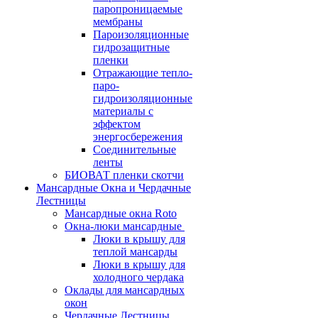
паропроницаемые
мембраны
Пароизоляционные
гидрозащитные
пленки
Отражающие тепло-
паро-
гидроизоляционные
материалы с
эффектом
энергосбережения
Соединительные
ленты
БИОВАТ пленки скотчи
Мансардные Окна и Чердачные
Лестницы
Мансардные окна Roto
Окна-люки мансардные
Люки в крышу для
теплой мансарды
Люки в крышу для
холодного чердака
Оклады для мансардных
окон
Чердачные Лестницы