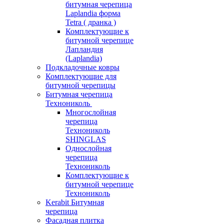
битумная черепица
Laplandia форма
Tetra ( дранка )
Комплектующие к
битумной черепице
Лапландия
(Laplandia)
Подкладочные ковры
Комплектующие для
битумной черепицы
Битумная черепица
Технониколь
Многослойная
черепица
Технониколь
SHINGLAS
Однослойная
черепица
Технониколь
Комплектующие к
битумной черепице
Технониколь
Kerabit Битумная
черепица
Фасадная плитка