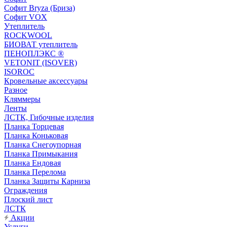
Софит Bryza (Бриза)
Софит VOX
Утеплитель
ROCKWOOL
БИОВАТ утеплитель
ПЕНОПЛЭКС ®
VETONIT (ISOVER)
ISOROC
Кровельные аксессуары
Разное
Кляммеры
Ленты
ЛСТК, Гибочные изделия
Планка Торцевая
Планка Коньковая
Планка Снегоупорная
Планка Примыкания
Планка Ендовая
Планка Перелома
Планка Защиты Карниза
Ограждения
Плоский лист
ЛСТК
Акции
Услуги