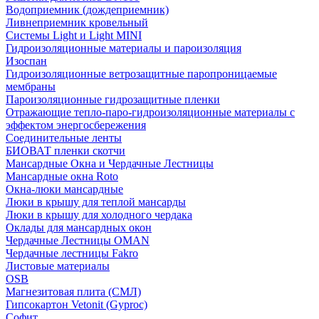
Водоприемник (дождеприемник)
Ливнеприемник кровельный
Системы Light и Light MINI
Гидроизоляционные материалы и пароизоляция
Изоспан
Гидроизоляционные ветрозащитные паропроницаемые
мембраны
Пароизоляционные гидрозащитные пленки
Отражающие тепло-паро-гидроизоляционные материалы с
эффектом энергосбережения
Соединительные ленты
БИОВАТ пленки скотчи
Мансардные Окна и Чердачные Лестницы
Мансардные окна Roto
Окна-люки мансардные
Люки в крышу для теплой мансарды
Люки в крышу для холодного чердака
Оклады для мансардных окон
Чердачные Лестницы OMAN
Чердачные лестницы Fakro
Листовые материалы
OSB
Магнезитовая плита (СМЛ)
Гипсокартон Vetonit (Gyproc)
Софит