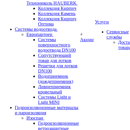
Технониколь HAUBERK
Кол​лекция Кирпич
Кол​лекция Камень
Коллекция Кирпич
Услуги
Оптима
Системы водоотвода
Сервисные
Европартнер
службы
Системы
Акции
Доста
поверхностного
товар
водоотвода DN100
Сопутствующий
товар для лотков
Решетки для лотков
DN100
Водоприемник
(дождеприемник)
Ливнеприемник
кровельный
Системы Light и
Light MINI
Гидроизоляционные материалы
и пароизоляция
Изоспан
Гидроизоляционные
ветрозащитные