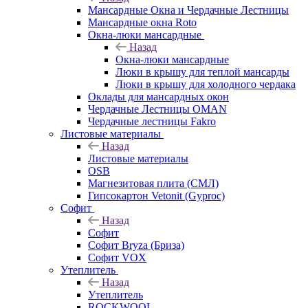
Мансардные Окна и Чердачные Лестницы
Мансардные окна Roto
Окна-люки мансардные
Назад
Окна-люки мансардные
Люки в крышу для теплой мансарды
Люки в крышу для холодного чердака
Оклады для мансардных окон
Чердачные Лестницы OMAN
Чердачные лестницы Fakro
Листовые материалы
Назад
Листовые материалы
OSB
Магнезитовая плита (СМЛ)
Гипсокартон Vetonit (Gyproc)
Софит
Назад
Софит
Софит Bryza (Бриза)
Софит VOX
Утеплитель
Назад
Утеплитель
ROCKWOOL