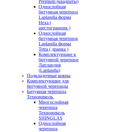
Premium (квадраты)
Однослойная
битумная черепица
Laplandia форма
Hexa (
шестигранник )
Однослойная
битумная черепица
Laplandia форма
Tetra ( дранка )
Комплектующие к
битумной черепице
Лапландия
(Laplandia)
Подкладочные ковры
Комплектующие для
битумной черепицы
Битумная черепица
Технониколь
Многослойная
черепица
Технониколь
SHINGLAS
Однослойная
черепица