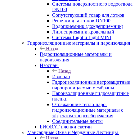
Системы поверхностного водоотвода
DN100
Сопутствующий товар для лотков
Решетки для лотков DN100
Водоприемник (дождеприемник)
Ливнеприемник кровельный
Системы Light и Light MINI
Гидроизоляционные материалы и пароизоляция
Назад
Гидроизоляционные материалы и
пароизоляция
Изоспан
Назад
Изоспан
Гидроизоляционные ветрозащитные
паропроницаемые мембраны
Пароизоляционные гидрозащитные
пленки
Отражающие тепло-паро-
гидроизоляционные материалы с
эффектом энергосбережения
Соединительные ленты
БИОВАТ пленки скотчи
Мансардные Окна и Чердачные Лестницы
Назад