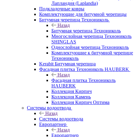
Лапландия (Laplandia)
Подкладочные ковры
Комплектующие для битумной черепицы
Битумная черепица Технониколь
Назад
Битумная черепица Технониколь
Многослойная черепица Технониколь
SHINGLAS
Однослойная черепица Технониколь
Комплектующие к битумной черепице
Технониколь
Kerabit Битумная черепица
Фасадная плитка Технониколь HAUBERK
Назад
Фасадная плитка Технониколь
HAUBERK
Кол​лекция Кирпич
Кол​лекция Камень
Коллекция Кирпич Оптима
Системы водоотвода
Назад
Системы водоотвода
Европартнер
Назад
Европартнер