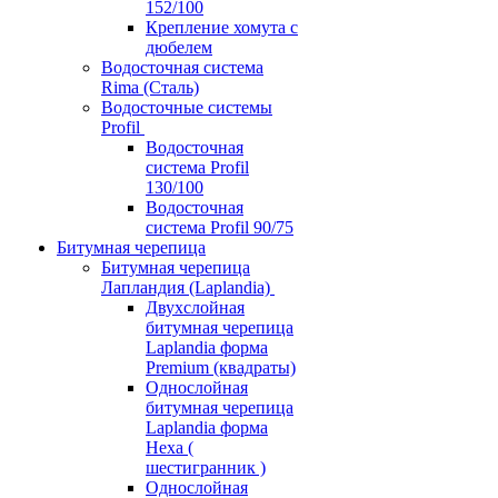
152/100
Крепление хомута с
дюбелем
Водосточная система
Rima (Сталь)
Водосточные системы
Profil
Водосточная
система Profil
130/100
Водосточная
система Profil 90/75
Битумная черепица
Битумная черепица
Лапландия (Laplandia)
Двухслойная
битумная черепица
Laplandia форма
Premium (квадраты)
Однослойная
битумная черепица
Laplandia форма
Hexa (
шестигранник )
Однослойная