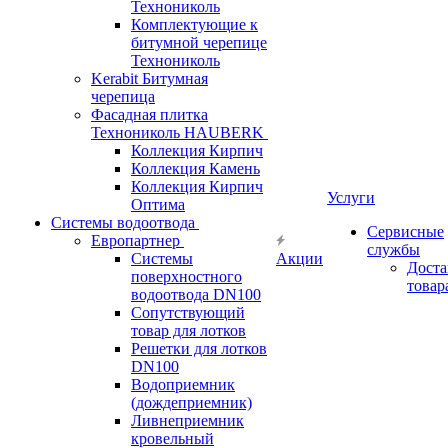
Технониколь
Комплектующие к
битумной черепице
Технониколь
Kerabit Битумная
черепица
Фасадная плитка
Технониколь HAUBERK
Кол​лекция Кирпич
Кол​лекция Камень
Коллекция Кирпич
Услуги
Оптима
Системы водоотвода
Сервисные
Европартнер
службы
Системы
Акции
Доста
поверхностного
товар
водоотвода DN100
Сопутствующий
товар для лотков
Решетки для лотков
DN100
Водоприемник
(дождеприемник)
Ливнеприемник
кровельный