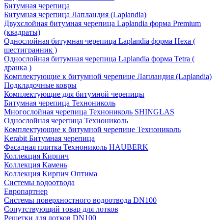
Битумная черепица
Битумная черепица Лапландия (Laplandia)
Двухслойная битумная черепица Laplandia форма Premium
(квадраты)
Однослойная битумная черепица Laplandia форма Hexa (
шестигранник )
Однослойная битумная черепица Laplandia форма Tetra (
дранка )
Комплектующие к битумной черепице Лапландия (Laplandia)
Подкладочные ковры
Комплектующие для битумной черепицы
Битумная черепица Технониколь
Многослойная черепица Технониколь SHINGLAS
Однослойная черепица Технониколь
Комплектующие к битумной черепице Технониколь
Kerabit Битумная черепица
Фасадная плитка Технониколь HAUBERK
Кол​лекция Кирпич
Кол​лекция Камень
Коллекция Кирпич Оптима
Системы водоотвода
Европартнер
Системы поверхностного водоотвода DN100
Сопутствующий товар для лотков
Решетки для лотков DN100