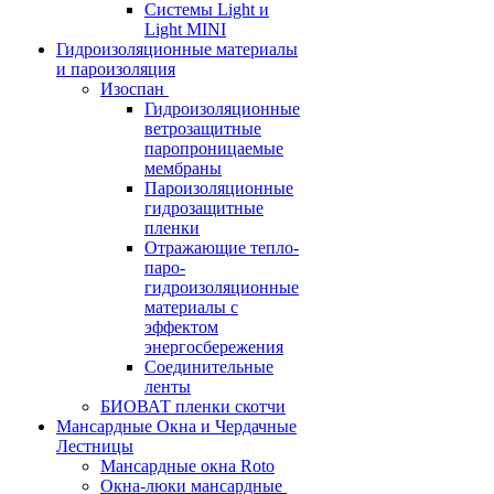
Системы Light и
Light MINI
Гидроизоляционные материалы
и пароизоляция
Изоспан
Гидроизоляционные
ветрозащитные
паропроницаемые
мембраны
Пароизоляционные
гидрозащитные
пленки
Отражающие тепло-
паро-
гидроизоляционные
материалы с
эффектом
энергосбережения
Соединительные
ленты
БИОВАТ пленки скотчи
Мансардные Окна и Чердачные
Лестницы
Мансардные окна Roto
Окна-люки мансардные