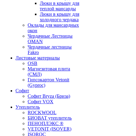
Люки в крышу для
теплой мансарды
Люки в крышу для
холодного чердака
Оклады для мансардных
окон
Чердачные Лестницы
OMAN
Чердачные лестницы
Fakro
Листовые материалы
OSB
Магнезитовая плита
(СМЛ)
Гипсокартон Vetonit
(Gyproc)
Софит
Софит Bryza (Бриза)
Софит VOX
Утеплитель
ROCKWOOL
БИОВАТ утеплитель
ПЕНОПЛЭКС ®
VETONIT (ISOVER)
ISOROC