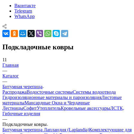
Вконтакте
Telegram
WhatsApp
Подкладочные ковры
11
Главная
—
Каталог
—
Битумная черепица
Распродажа
Водосточные системы
Системы водоотвода
Гидроизоляционные материалы и пароизоляция
Листовые
материалы
Мансардные Окна и Чердачные
Лестницы
Софит
Утеплитель
Кровельные аксессуары
ЛСТК,
Гибочные изделия
—
Подкладочные ковры
Битумная черепица Лапландия (Laplandia)
Комплектующие для