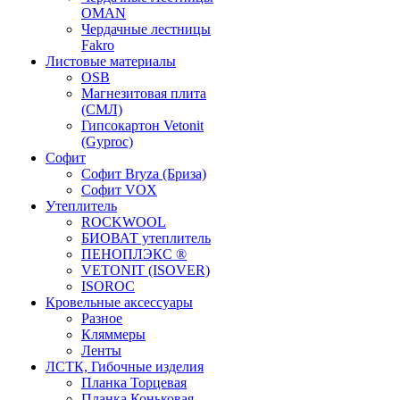
OMAN
Чердачные лестницы
Fakro
Листовые материалы
OSB
Магнезитовая плита
(СМЛ)
Гипсокартон Vetonit
(Gyproc)
Софит
Софит Bryza (Бриза)
Софит VOX
Утеплитель
ROCKWOOL
БИОВАТ утеплитель
ПЕНОПЛЭКС ®
VETONIT (ISOVER)
ISOROC
Кровельные аксессуары
Разное
Кляммеры
Ленты
ЛСТК, Гибочные изделия
Планка Торцевая
Планка Коньковая