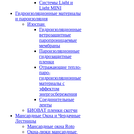
Системы Light и
Light MINI
Гидроизоляционные материалы
и пароизоляция
Изоспан
Гидроизоляционные
ветрозащитные
паропроницаемые
мембраны
Пароизоляционные
гидрозащитные
пленки
Отражающие тепло-
паро-
гидроизоляционные
материалы с
эффектом
энергосбережения
Соединительные
ленты
БИОВАТ пленки скотчи
Мансардные Окна и Чердачные
Лестницы
Мансардные окна Roto
Окна-люки мансардные