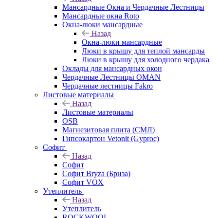
Мансардные Окна и Чердачные Лестницы
Мансардные окна Roto
Окна-люки мансардные
Назад
Окна-люки мансардные
Люки в крышу для теплой мансарды
Люки в крышу для холодного чердака
Оклады для мансардных окон
Чердачные Лестницы OMAN
Чердачные лестницы Fakro
Листовые материалы
Назад
Листовые материалы
OSB
Магнезитовая плита (СМЛ)
Гипсокартон Vetonit (Gyproc)
Софит
Назад
Софит
Софит Bryza (Бриза)
Софит VOX
Утеплитель
Назад
Утеплитель
ROCKWOOL