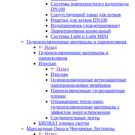
Системы поверхностного водоотвода
DN100
Сопутствующий товар для лотков
Решетки для лотков DN100
Водоприемник (дождеприемник)
Ливнеприемник кровельный
Системы Light и Light MINI
Гидроизоляционные материалы и пароизоляция
Назад
Гидроизоляционные материалы и
пароизоляция
Изоспан
Назад
Изоспан
Гидроизоляционные ветрозащитные
паропроницаемые мембраны
Пароизоляционные гидрозащитные
пленки
Отражающие тепло-паро-
гидроизоляционные материалы с
эффектом энергосбережения
Соединительные ленты
БИОВАТ пленки скотчи
Мансардные Окна и Чердачные Лестницы
Назад