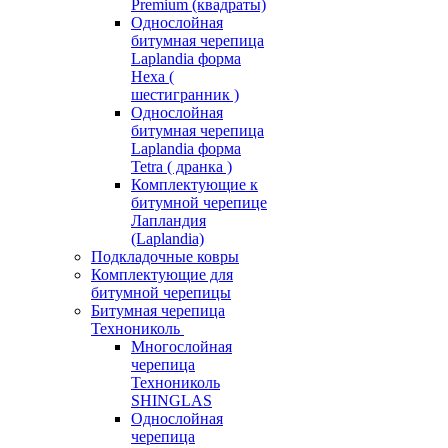
Premium (квадраты)
Однослойная
битумная черепица
Laplandia форма
Hexa (
шестигранник )
Однослойная
битумная черепица
Laplandia форма
Tetra ( дранка )
Комплектующие к
битумной черепице
Лапландия
(Laplandia)
Подкладочные ковры
Комплектующие для
битумной черепицы
Битумная черепица
Технониколь
Многослойная
черепица
Технониколь
SHINGLAS
Однослойная
черепица