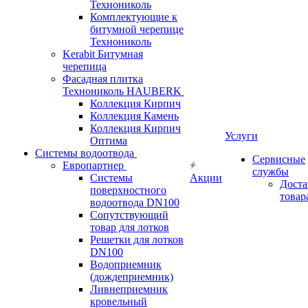
Технониколь
Комплектующие к
битумной черепице
Технониколь
Kerabit Битумная
черепица
Фасадная плитка
Технониколь HAUBERK
Кол​лекция Кирпич
Кол​лекция Камень
Коллекция Кирпич
Услуги
Оптима
Системы водоотвода
Сервисные
Европартнер
службы
Системы
Акции
Доста
поверхностного
товар
водоотвода DN100
Сопутствующий
товар для лотков
Решетки для лотков
DN100
Водоприемник
(дождеприемник)
Ливнеприемник
кровельный