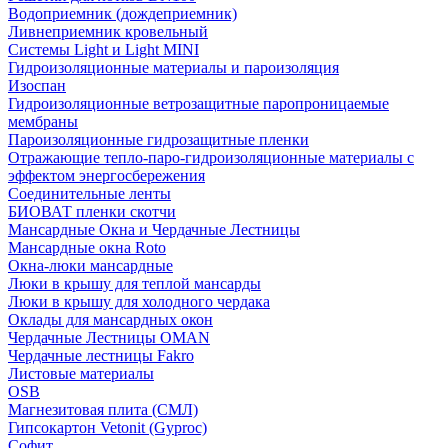
Водоприемник (дождеприемник)
Ливнеприемник кровельный
Системы Light и Light MINI
Гидроизоляционные материалы и пароизоляция
Изоспан
Гидроизоляционные ветрозащитные паропроницаемые
мембраны
Пароизоляционные гидрозащитные пленки
Отражающие тепло-паро-гидроизоляционные материалы с
эффектом энергосбережения
Соединительные ленты
БИОВАТ пленки скотчи
Мансардные Окна и Чердачные Лестницы
Мансардные окна Roto
Окна-люки мансардные
Люки в крышу для теплой мансарды
Люки в крышу для холодного чердака
Оклады для мансардных окон
Чердачные Лестницы OMAN
Чердачные лестницы Fakro
Листовые материалы
OSB
Магнезитовая плита (СМЛ)
Гипсокартон Vetonit (Gyproc)
Софит