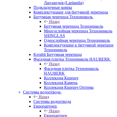
Лапландия (Laplandia)
Подкладочные ковры
Комплектующие для битумной черепицы
Битумная черепица Технониколь
Назад
Битумная черепица Технониколь
Многослойная черепица Технониколь
SHINGLAS
Однослойная черепица Технониколь
Комплектующие к битумной черепице
Технониколь
Kerabit Битумная черепица
Фасадная плитка Технониколь HAUBERK
Назад
Фасадная плитка Технониколь
HAUBERK
Кол​лекция Кирпич
Кол​лекция Камень
Коллекция Кирпич Оптима
Системы водоотвода
Назад
Системы водоотвода
Европартнер
Назад
Европартнер