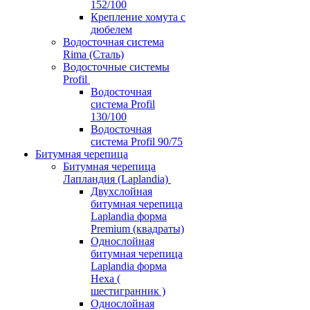
152/100
Крепление хомута с
дюбелем
Водосточная система
Rima (Сталь)
Водосточные системы
Profil
Водосточная
система Profil
130/100
Водосточная
система Profil 90/75
Битумная черепица
Битумная черепица
Лапландия (Laplandia)
Двухслойная
битумная черепица
Laplandia форма
Premium (квадраты)
Однослойная
битумная черепица
Laplandia форма
Hexa (
шестигранник )
Однослойная