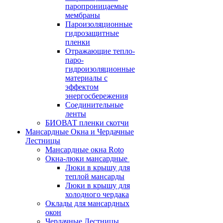
паропроницаемые
мембраны
Пароизоляционные
гидрозащитные
пленки
Отражающие тепло-
паро-
гидроизоляционные
материалы с
эффектом
энергосбережения
Соединительные
ленты
БИОВАТ пленки скотчи
Мансардные Окна и Чердачные
Лестницы
Мансардные окна Roto
Окна-люки мансардные
Люки в крышу для
теплой мансарды
Люки в крышу для
холодного чердака
Оклады для мансардных
окон
Чердачные Лестницы