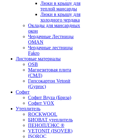
Люки в крышу для
теплой мансарды
Люки в крышу для
холодного чердака
Оклады для мансардных
окон
Чердачные Лестницы
OMAN
Чердачные лестницы
Fakro
Листовые материалы
OSB
Магнезитовая плита
(СМЛ)
Гипсокартон Vetonit
(Gyproc)
Софит
Софит Bryza (Бриза)
Софит VOX
Утеплитель
ROCKWOOL
БИОВАТ утеплитель
ПЕНОПЛЭКС ®
VETONIT (ISOVER)
ISOROC