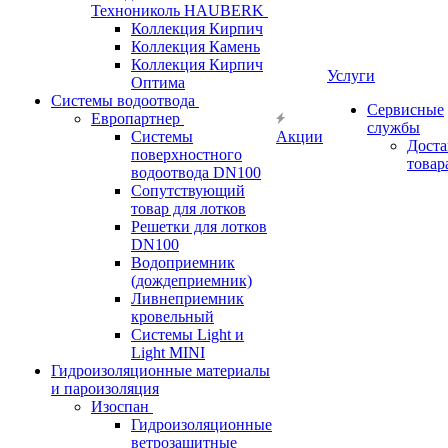
Технониколь HAUBERK
Кол​лекция Кирпич
Кол​лекция Камень
Коллекция Кирпич
Услуги
Оптима
Системы водоотвода
Сервисные
Европартнер
службы
Системы
Акции
Доста
поверхностного
товар
водоотвода DN100
Сопутствующий
товар для лотков
Решетки для лотков
DN100
Водоприемник
(дождеприемник)
Ливнеприемник
кровельный
Системы Light и
Light MINI
Гидроизоляционные материалы
и пароизоляция
Изоспан
Гидроизоляционные
ветрозащитные