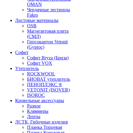
OMAN
Чердачные лестницы
Fakro
Листовые материалы
OSB
Магнезитовая плита
(СМЛ)
Гипсокартон Vetonit
(Gyproc)
Софит
Софит Bryza (Бриза)
Софит VOX
Утеплитель
ROCKWOOL
БИОВАТ утеплитель
ПЕНОПЛЭКС ®
VETONIT (ISOVER)
ISOROC
Кровельные аксессуары
Разное
Кляммеры
Ленты
ЛСТК, Гибочные изделия
Планка Торцевая
Планка Коньковая