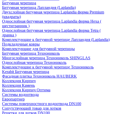
Битумная черепица
Битумная черепица Лапландия (Laplandia)
Двухслойная битумная черепица Laplandia форма Premium
(квадраты)
Однослойная битумная черепица Laplandia форма Hexa (
шестигранник )
Однослойная битумная черепица Laplandia форма Tetra (
дранка )
Комплектующие к битумной черепице Лапландия (Laplandia)
Подкладочные ковры
Комплектующие для битумной черепицы
Битумная черепица Технониколь
Многослойная черепица Технониколь SHINGLAS
Однослойная черепица Технониколь
Комплектующие к битумной черепице Технониколь
Kerabit Битумная черепица
Фасадная плитка Технониколь HAUBERK
Кол​лекция Кирпич
Кол​лекция Камень
Коллекция Кирпич Оптима
Системы водоотвода
Европартнер
Системы поверхностного водоотвода DN100
Сопутствующий товар для лотков
Решетки для лотков DN100