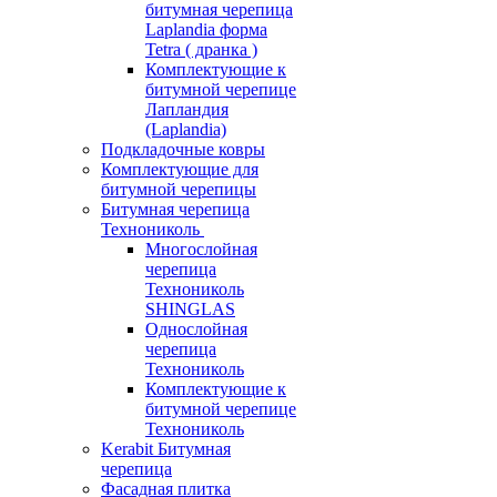
битумная черепица
Laplandia форма
Tetra ( дранка )
Комплектующие к
битумной черепице
Лапландия
(Laplandia)
Подкладочные ковры
Комплектующие для
битумной черепицы
Битумная черепица
Технониколь
Многослойная
черепица
Технониколь
SHINGLAS
Однослойная
черепица
Технониколь
Комплектующие к
битумной черепице
Технониколь
Kerabit Битумная
черепица
Фасадная плитка