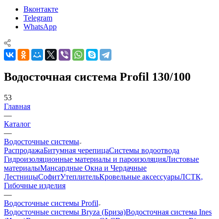
Вконтакте
Telegram
WhatsApp
Водосточная система Profil 130/100
53
Главная
—
Каталог
—
Водосточные системы
Распродажа
Битумная черепица
Системы водоотвода
Гидроизоляционные материалы и пароизоляция
Листовые
материалы
Мансардные Окна и Чердачные
Лестницы
Софит
Утеплитель
Кровельные аксессуары
ЛСТК,
Гибочные изделия
—
Водосточные системы Profil
Водосточные системы Bryza (Бриза)
Водосточная система Ines