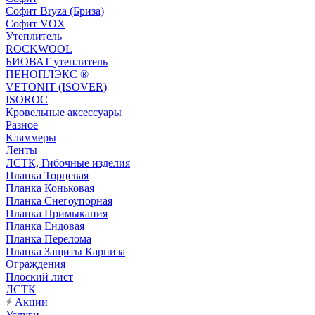
Софит Bryza (Бриза)
Софит VOX
Утеплитель
ROCKWOOL
БИОВАТ утеплитель
ПЕНОПЛЭКС ®
VETONIT (ISOVER)
ISOROC
Кровельные аксессуары
Разное
Кляммеры
Ленты
ЛСТК, Гибочные изделия
Планка Торцевая
Планка Коньковая
Планка Снегоупорная
Планка Примыкания
Планка Ендовая
Планка Перелома
Планка Защиты Карниза
Ограждения
Плоский лист
ЛСТК
Акции
Услуги