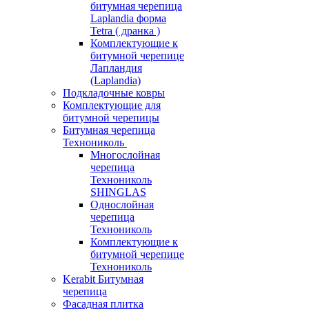
битумная черепица
Laplandia форма
Tetra ( дранка )
Комплектующие к
битумной черепице
Лапландия
(Laplandia)
Подкладочные ковры
Комплектующие для
битумной черепицы
Битумная черепица
Технониколь
Многослойная
черепица
Технониколь
SHINGLAS
Однослойная
черепица
Технониколь
Комплектующие к
битумной черепице
Технониколь
Kerabit Битумная
черепица
Фасадная плитка