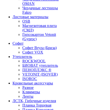
OMAN
Чердачные лестницы
Fakro
Листовые материалы
OSB
Магнезитовая плита
(СМЛ)
Гипсокартон Vetonit
(Gyproc)
Софит
Софит Bryza (Бриза)
Софит VOX
Утеплитель
ROCKWOOL
БИОВАТ утеплитель
ПЕНОПЛЭКС ®
VETONIT (ISOVER)
ISOROC
Кровельные аксессуары
Разное
Кляммеры
Ленты
ЛСТК, Гибочные изделия
Планка Торцевая
Планка Коньковая