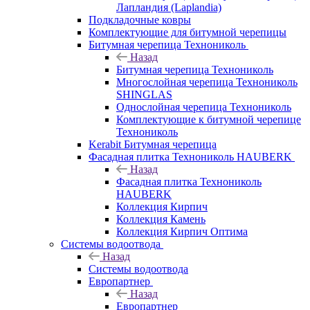
Лапландия (Laplandia)
Подкладочные ковры
Комплектующие для битумной черепицы
Битумная черепица Технониколь
Назад
Битумная черепица Технониколь
Многослойная черепица Технониколь
SHINGLAS
Однослойная черепица Технониколь
Комплектующие к битумной черепице
Технониколь
Kerabit Битумная черепица
Фасадная плитка Технониколь HAUBERK
Назад
Фасадная плитка Технониколь
HAUBERK
Кол​лекция Кирпич
Кол​лекция Камень
Коллекция Кирпич Оптима
Системы водоотвода
Назад
Системы водоотвода
Европартнер
Назад
Европартнер