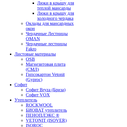
Люки в крышу для
теплой мансарды
Люки в крышу для
холодного чердака
Оклады для мансардных
окон
Чердачные Лестницы
OMAN
Чердачные лестницы
Fakro
Листовые материалы
OSB
Магнезитовая плита
(СМЛ)
Гипсокартон Vetonit
(Gyproc)
Софит
Софит Bryza (Бриза)
Софит VOX
Утеплитель
ROCKWOOL
БИОВАТ утеплитель
ПЕНОПЛЭКС ®
VETONIT (ISOVER)
ISOROC