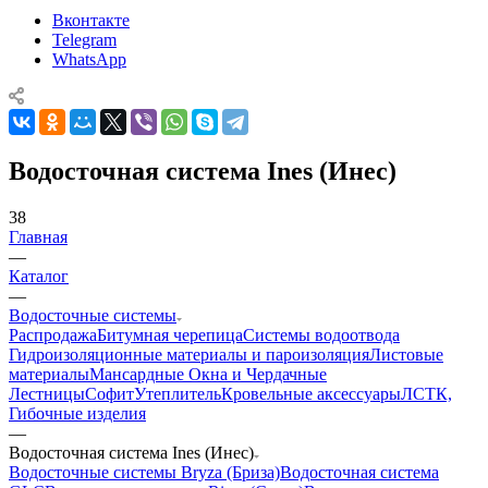
Вконтакте
Telegram
WhatsApp
Водосточная система Ines (Инес)
38
Главная
—
Каталог
—
Водосточные системы
Распродажа
Битумная черепица
Системы водоотвода
Гидроизоляционные материалы и пароизоляция
Листовые
материалы
Мансардные Окна и Чердачные
Лестницы
Софит
Утеплитель
Кровельные аксессуары
ЛСТК,
Гибочные изделия
—
Водосточная система Ines (Инес)
Водосточные системы Bryza (Бриза)
Водосточная система