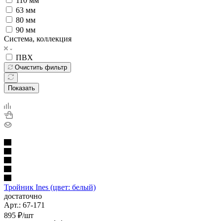
110 мм
63 мм
80 мм
90 мм
Система, коллекция
ПВХ
Очистить фильтр
Показать
Тройник Ines (цвет: белый)
достаточно
Арт.: 67-171
895
₽
/шт