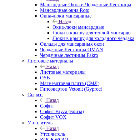
Мансардные Окна и Чердачные Лестницы
Мансардные окна Roto
Окна-люки мансардные
Назад
Окна-люки мансардные
Люки в крышу для теплой мансарды
Люки в крышу для холодного чердака
Оклады для мансардных окон
Чердачные Лестницы OMAN
Чердачные лестницы Fakro
Листовые материалы
Назад
Листовые материалы
OSB
Магнезитовая плита (СМЛ)
Гипсокартон Vetonit (Gyproc)
Софит
Назад
Софит
Софит Bryza (Бриза)
Софит VOX
Утеплитель
Назад
Утеплитель
ROCKWOOL