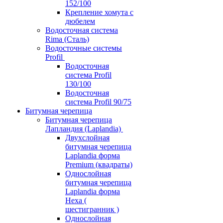
152/100
Крепление хомута с
дюбелем
Водосточная система
Rima (Сталь)
Водосточные системы
Profil
Водосточная
система Profil
130/100
Водосточная
система Profil 90/75
Битумная черепица
Битумная черепица
Лапландия (Laplandia)
Двухслойная
битумная черепица
Laplandia форма
Premium (квадраты)
Однослойная
битумная черепица
Laplandia форма
Hexa (
шестигранник )
Однослойная