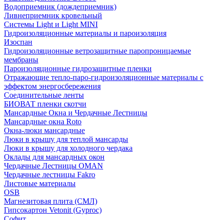
Водоприемник (дождеприемник)
Ливнеприемник кровельный
Системы Light и Light MINI
Гидроизоляционные материалы и пароизоляция
Изоспан
Гидроизоляционные ветрозащитные паропроницаемые
мембраны
Пароизоляционные гидрозащитные пленки
Отражающие тепло-паро-гидроизоляционные материалы с
эффектом энергосбережения
Соединительные ленты
БИОВАТ пленки скотчи
Мансардные Окна и Чердачные Лестницы
Мансардные окна Roto
Окна-люки мансардные
Люки в крышу для теплой мансарды
Люки в крышу для холодного чердака
Оклады для мансардных окон
Чердачные Лестницы OMAN
Чердачные лестницы Fakro
Листовые материалы
OSB
Магнезитовая плита (СМЛ)
Гипсокартон Vetonit (Gyproc)
Софит