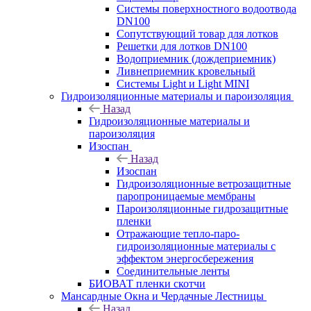
Системы поверхностного водоотвода
DN100
Сопутствующий товар для лотков
Решетки для лотков DN100
Водоприемник (дождеприемник)
Ливнеприемник кровельный
Системы Light и Light MINI
Гидроизоляционные материалы и пароизоляция
Назад
Гидроизоляционные материалы и
пароизоляция
Изоспан
Назад
Изоспан
Гидроизоляционные ветрозащитные
паропроницаемые мембраны
Пароизоляционные гидрозащитные
пленки
Отражающие тепло-паро-
гидроизоляционные материалы с
эффектом энергосбережения
Соединительные ленты
БИОВАТ пленки скотчи
Мансардные Окна и Чердачные Лестницы
Назад