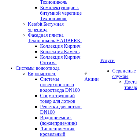
Технониколь
Комплектующие к
битумной черепице
Технониколь
Kerabit Битумная
черепица
Фасадная плитка
Технониколь HAUBERK
Кол​лекция Кирпич
Кол​лекция Камень
Коллекция Кирпич
Услуги
Оптима
Системы водоотвода
Сервисные
Европартнер
службы
Системы
Акции
Доста
поверхностного
товар
водоотвода DN100
Сопутствующий
товар для лотков
Решетки для лотков
DN100
Водоприемник
(дождеприемник)
Ливнеприемник
кровельный