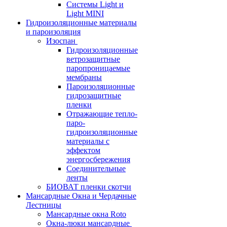
Системы Light и
Light MINI
Гидроизоляционные материалы
и пароизоляция
Изоспан
Гидроизоляционные
ветрозащитные
паропроницаемые
мембраны
Пароизоляционные
гидрозащитные
пленки
Отражающие тепло-
паро-
гидроизоляционные
материалы с
эффектом
энергосбережения
Соединительные
ленты
БИОВАТ пленки скотчи
Мансардные Окна и Чердачные
Лестницы
Мансардные окна Roto
Окна-люки мансардные