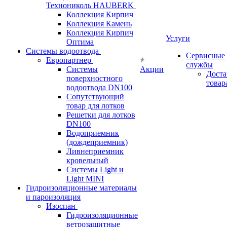
Технониколь HAUBERK
Кол​лекция Кирпич
Кол​лекция Камень
Коллекция Кирпич
Услуги
Оптима
Системы водоотвода
Сервисные
Европартнер
службы
Системы
Акции
Доста
поверхностного
товар
водоотвода DN100
Сопутствующий
товар для лотков
Решетки для лотков
DN100
Водоприемник
(дождеприемник)
Ливнеприемник
кровельный
Системы Light и
Light MINI
Гидроизоляционные материалы
и пароизоляция
Изоспан
Гидроизоляционные
ветрозащитные