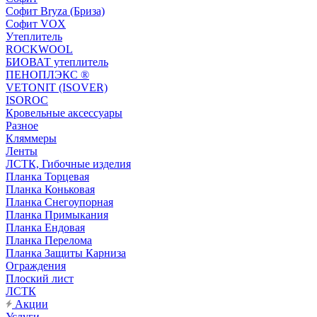
Софит Bryza (Бриза)
Софит VOX
Утеплитель
ROCKWOOL
БИОВАТ утеплитель
ПЕНОПЛЭКС ®
VETONIT (ISOVER)
ISOROC
Кровельные аксессуары
Разное
Кляммеры
Ленты
ЛСТК, Гибочные изделия
Планка Торцевая
Планка Коньковая
Планка Снегоупорная
Планка Примыкания
Планка Ендовая
Планка Перелома
Планка Защиты Карниза
Ограждения
Плоский лист
ЛСТК
Акции
Услуги