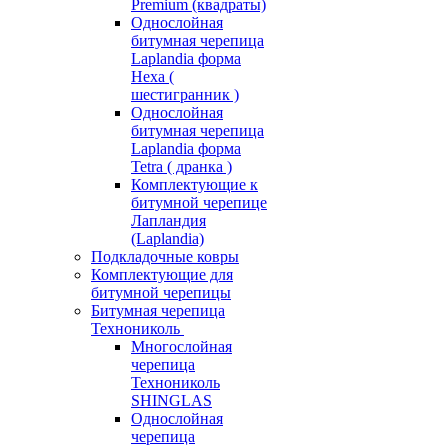
Premium (квадраты)
Однослойная
битумная черепица
Laplandia форма
Hexa (
шестигранник )
Однослойная
битумная черепица
Laplandia форма
Tetra ( дранка )
Комплектующие к
битумной черепице
Лапландия
(Laplandia)
Подкладочные ковры
Комплектующие для
битумной черепицы
Битумная черепица
Технониколь
Многослойная
черепица
Технониколь
SHINGLAS
Однослойная
черепица