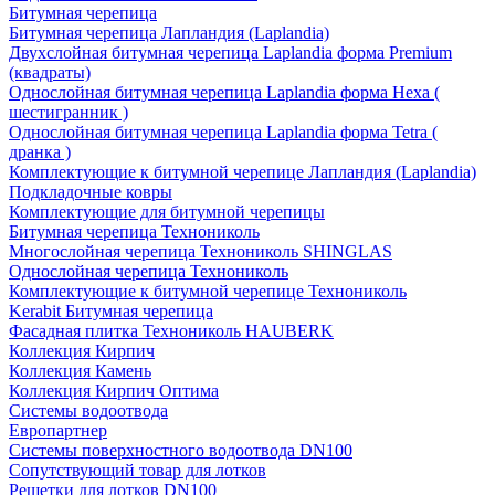
Битумная черепица
Битумная черепица Лапландия (Laplandia)
Двухслойная битумная черепица Laplandia форма Premium
(квадраты)
Однослойная битумная черепица Laplandia форма Hexa (
шестигранник )
Однослойная битумная черепица Laplandia форма Tetra (
дранка )
Комплектующие к битумной черепице Лапландия (Laplandia)
Подкладочные ковры
Комплектующие для битумной черепицы
Битумная черепица Технониколь
Многослойная черепица Технониколь SHINGLAS
Однослойная черепица Технониколь
Комплектующие к битумной черепице Технониколь
Kerabit Битумная черепица
Фасадная плитка Технониколь HAUBERK
Кол​лекция Кирпич
Кол​лекция Камень
Коллекция Кирпич Оптима
Системы водоотвода
Европартнер
Системы поверхностного водоотвода DN100
Сопутствующий товар для лотков
Решетки для лотков DN100