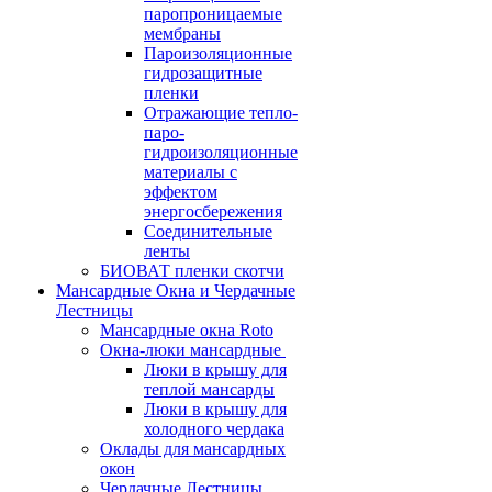
паропроницаемые
мембраны
Пароизоляционные
гидрозащитные
пленки
Отражающие тепло-
паро-
гидроизоляционные
материалы с
эффектом
энергосбережения
Соединительные
ленты
БИОВАТ пленки скотчи
Мансардные Окна и Чердачные
Лестницы
Мансардные окна Roto
Окна-люки мансардные
Люки в крышу для
теплой мансарды
Люки в крышу для
холодного чердака
Оклады для мансардных
окон
Чердачные Лестницы