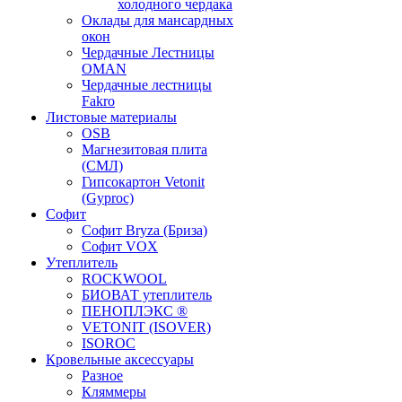
холодного чердака
Оклады для мансардных
окон
Чердачные Лестницы
OMAN
Чердачные лестницы
Fakro
Листовые материалы
OSB
Магнезитовая плита
(СМЛ)
Гипсокартон Vetonit
(Gyproc)
Софит
Софит Bryza (Бриза)
Софит VOX
Утеплитель
ROCKWOOL
БИОВАТ утеплитель
ПЕНОПЛЭКС ®
VETONIT (ISOVER)
ISOROC
Кровельные аксессуары
Разное
Кляммеры