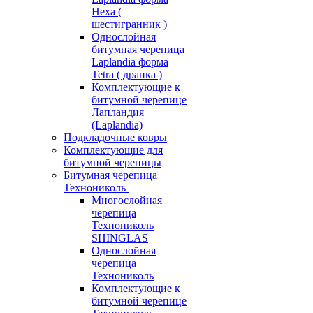
Hexa (
шестигранник )
Однослойная
битумная черепица
Laplandia форма
Tetra ( дранка )
Комплектующие к
битумной черепице
Лапландия
(Laplandia)
Подкладочные ковры
Комплектующие для
битумной черепицы
Битумная черепица
Технониколь
Многослойная
черепица
Технониколь
SHINGLAS
Однослойная
черепица
Технониколь
Комплектующие к
битумной черепице