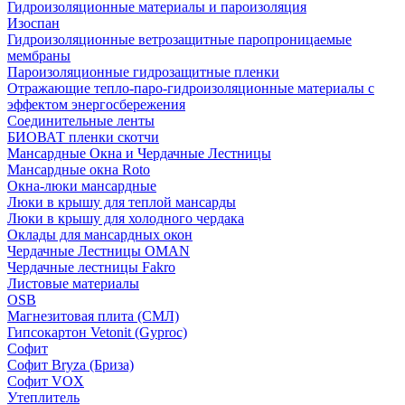
Гидроизоляционные материалы и пароизоляция
Изоспан
Гидроизоляционные ветрозащитные паропроницаемые
мембраны
Пароизоляционные гидрозащитные пленки
Отражающие тепло-паро-гидроизоляционные материалы с
эффектом энергосбережения
Соединительные ленты
БИОВАТ пленки скотчи
Мансардные Окна и Чердачные Лестницы
Мансардные окна Roto
Окна-люки мансардные
Люки в крышу для теплой мансарды
Люки в крышу для холодного чердака
Оклады для мансардных окон
Чердачные Лестницы OMAN
Чердачные лестницы Fakro
Листовые материалы
OSB
Магнезитовая плита (СМЛ)
Гипсокартон Vetonit (Gyproc)
Софит
Софит Bryza (Бриза)
Софит VOX
Утеплитель