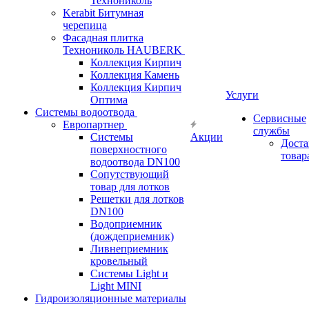
Технониколь
Kerabit Битумная
черепица
Фасадная плитка
Технониколь HAUBERK
Кол​лекция Кирпич
Кол​лекция Камень
Коллекция Кирпич
Услуги
Оптима
Системы водоотвода
Сервисные
Европартнер
службы
Системы
Акции
Доста
поверхностного
товар
водоотвода DN100
Сопутствующий
товар для лотков
Решетки для лотков
DN100
Водоприемник
(дождеприемник)
Ливнеприемник
кровельный
Системы Light и
Light MINI
Гидроизоляционные материалы