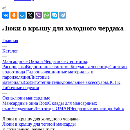
Люки в крышу для холодного чердака
Главная
—
Каталог
—
Мансардные Окна и Чердачные Лестницы
Распродажа
Водосточные системы
Битумная черепица
Системы
водоотвода
Гидроизоляционные материалы и
пароизоляция
Листовые
материалы
Софит
Утеплитель
Кровельные аксессуары
ЛСТК,
Гибочные изделия
—
Окна-люки мансардные
Мансардные окна Roto
Оклады для мансардных
окон
Чердачные Лестницы OMAN
Чердачные лестницы Fakro
—
Люки в крышу для холодного чердака
Люки в крышу для теплой мансарды
К сожалению, раздел пуст