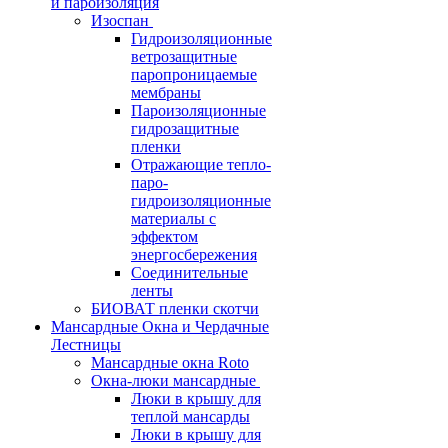
и пароизоляция
Изоспан
Гидроизоляционные
ветрозащитные
паропроницаемые
мембраны
Пароизоляционные
гидрозащитные
пленки
Отражающие тепло-
паро-
гидроизоляционные
материалы с
эффектом
энергосбережения
Соединительные
ленты
БИОВАТ пленки скотчи
Мансардные Окна и Чердачные
Лестницы
Мансардные окна Roto
Окна-люки мансардные
Люки в крышу для
теплой мансарды
Люки в крышу для