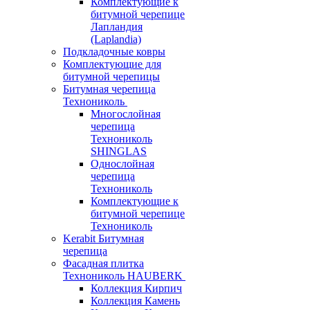
Комплектующие к
битумной черепице
Лапландия
(Laplandia)
Подкладочные ковры
Комплектующие для
битумной черепицы
Битумная черепица
Технониколь
Многослойная
черепица
Технониколь
SHINGLAS
Однослойная
черепица
Технониколь
Комплектующие к
битумной черепице
Технониколь
Kerabit Битумная
черепица
Фасадная плитка
Технониколь HAUBERK
Кол​лекция Кирпич
Кол​лекция Камень