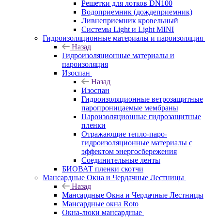
Решетки для лотков DN100
Водоприемник (дождеприемник)
Ливнеприемник кровельный
Системы Light и Light MINI
Гидроизоляционные материалы и пароизоляция
Назад
Гидроизоляционные материалы и
пароизоляция
Изоспан
Назад
Изоспан
Гидроизоляционные ветрозащитные
паропроницаемые мембраны
Пароизоляционные гидрозащитные
пленки
Отражающие тепло-паро-
гидроизоляционные материалы с
эффектом энергосбережения
Соединительные ленты
БИОВАТ пленки скотчи
Мансардные Окна и Чердачные Лестницы
Назад
Мансардные Окна и Чердачные Лестницы
Мансардные окна Roto
Окна-люки мансардные