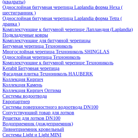
(квадраты)
Однослойная битумная черепица Laplandia форма Hexa (
шестигранник )
Однослойная битумная черепица Laplandia форма Tetra (
дранка )
Комплектующие к битумной черепице Лапландия (Laplandia)
Подкладочные ковры
Комплектующие для битумной черепицы
Битумная черепица Технониколь
Многослойная черепица Технониколь SHINGLAS
Однослойная черепица Технониколь
Комплектующие к битумной черепице Технониколь
Kerabit Битумная черепица
Фасадная плитка Технониколь HAUBERK
Кол​лекция Кирпич
Кол​лекция Камень
Коллекция Кирпич Оптима
Системы водоотвода
Европартнер
Системы поверхностного водоотвода DN100
Сопутствующий товар для лотков
Решетки для лотков DN100
Водоприемник (дождеприемник)
Ливнеприемник кровельный
Системы Light и Light MINI