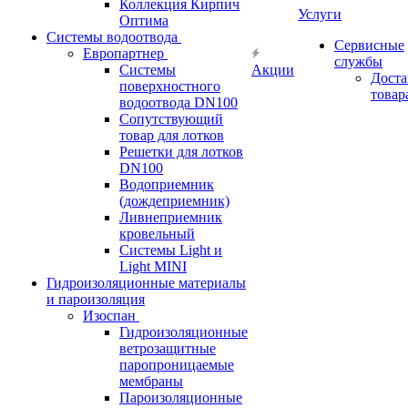
Коллекция Кирпич
Услуги
Оптима
Системы водоотвода
Сервисные
Европартнер
службы
Системы
Акции
Доста
поверхностного
товар
водоотвода DN100
Сопутствующий
товар для лотков
Решетки для лотков
DN100
Водоприемник
(дождеприемник)
Ливнеприемник
кровельный
Системы Light и
Light MINI
Гидроизоляционные материалы
и пароизоляция
Изоспан
Гидроизоляционные
ветрозащитные
паропроницаемые
мембраны
Пароизоляционные