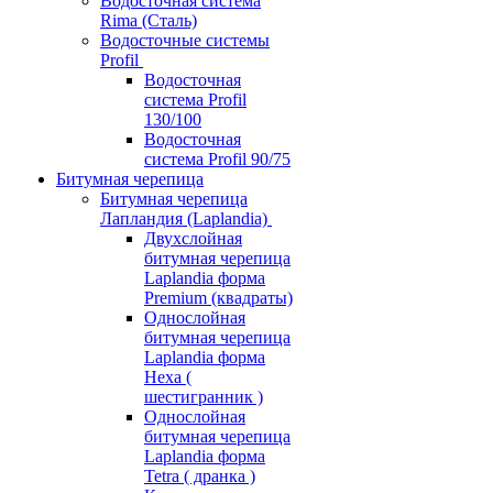
Водосточная система
Rima (Сталь)
Водосточные системы
Profil
Водосточная
система Profil
130/100
Водосточная
система Profil 90/75
Битумная черепица
Битумная черепица
Лапландия (Laplandia)
Двухслойная
битумная черепица
Laplandia форма
Premium (квадраты)
Однослойная
битумная черепица
Laplandia форма
Hexa (
шестигранник )
Однослойная
битумная черепица
Laplandia форма
Tetra ( дранка )