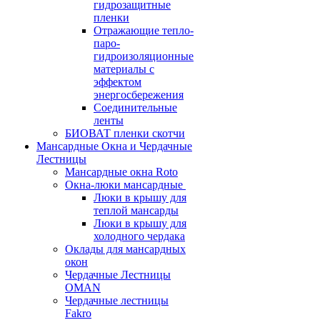
гидрозащитные
пленки
Отражающие тепло-
паро-
гидроизоляционные
материалы с
эффектом
энергосбережения
Соединительные
ленты
БИОВАТ пленки скотчи
Мансардные Окна и Чердачные
Лестницы
Мансардные окна Roto
Окна-люки мансардные
Люки в крышу для
теплой мансарды
Люки в крышу для
холодного чердака
Оклады для мансардных
окон
Чердачные Лестницы
OMAN
Чердачные лестницы
Fakro