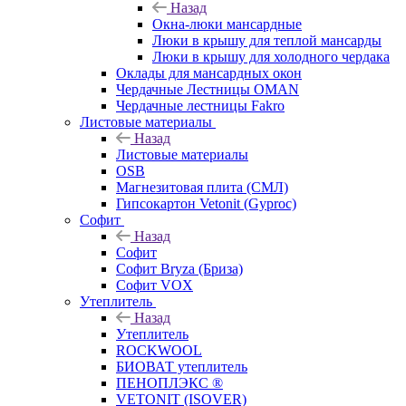
Назад
Окна-люки мансардные
Люки в крышу для теплой мансарды
Люки в крышу для холодного чердака
Оклады для мансардных окон
Чердачные Лестницы OMAN
Чердачные лестницы Fakro
Листовые материалы
Назад
Листовые материалы
OSB
Магнезитовая плита (СМЛ)
Гипсокартон Vetonit (Gyproc)
Софит
Назад
Софит
Софит Bryza (Бриза)
Софит VOX
Утеплитель
Назад
Утеплитель
ROCKWOOL
БИОВАТ утеплитель
ПЕНОПЛЭКС ®
VETONIT (ISOVER)