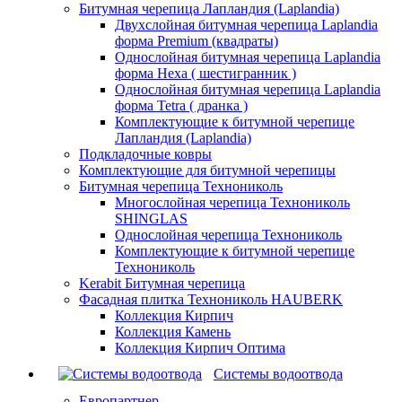
Битумная черепица Лапландия (Laplandia)
Двухслойная битумная черепица Laplandia
форма Premium (квадраты)
Однослойная битумная черепица Laplandia
форма Hexa ( шестигранник )
Однослойная битумная черепица Laplandia
форма Tetra ( дранка )
Комплектующие к битумной черепице
Лапландия (Laplandia)
Подкладочные ковры
Комплектующие для битумной черепицы
Битумная черепица Технониколь
Многослойная черепица Технониколь
SHINGLAS
Однослойная черепица Технониколь
Комплектующие к битумной черепице
Технониколь
Kerabit Битумная черепица
Фасадная плитка Технониколь HAUBERK
Кол​лекция Кирпич
Кол​лекция Камень
Коллекция Кирпич Оптима
Системы водоотвода
Европартнер