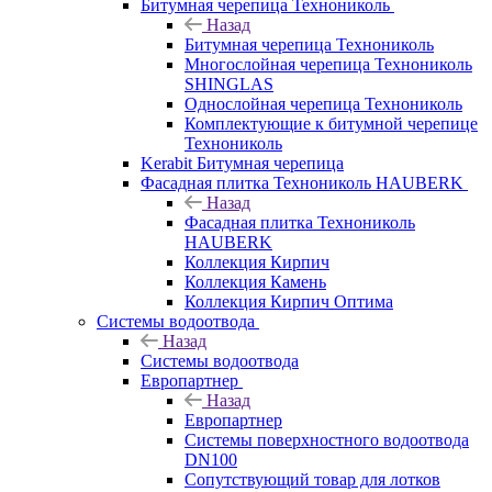
Битумная черепица Технониколь
Назад
Битумная черепица Технониколь
Многослойная черепица Технониколь
SHINGLAS
Однослойная черепица Технониколь
Комплектующие к битумной черепице
Технониколь
Kerabit Битумная черепица
Фасадная плитка Технониколь HAUBERK
Назад
Фасадная плитка Технониколь
HAUBERK
Кол​лекция Кирпич
Кол​лекция Камень
Коллекция Кирпич Оптима
Системы водоотвода
Назад
Системы водоотвода
Европартнер
Назад
Европартнер
Системы поверхностного водоотвода
DN100
Сопутствующий товар для лотков