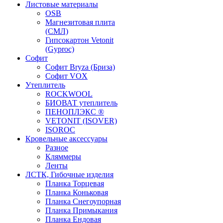
Листовые материалы
OSB
Магнезитовая плита
(СМЛ)
Гипсокартон Vetonit
(Gyproc)
Софит
Софит Bryza (Бриза)
Софит VOX
Утеплитель
ROCKWOOL
БИОВАТ утеплитель
ПЕНОПЛЭКС ®
VETONIT (ISOVER)
ISOROC
Кровельные аксессуары
Разное
Кляммеры
Ленты
ЛСТК, Гибочные изделия
Планка Торцевая
Планка Коньковая
Планка Снегоупорная
Планка Примыкания
Планка Ендовая