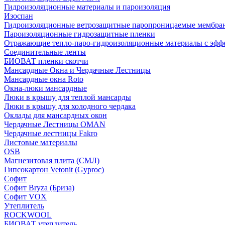
Гидроизоляционные материалы и пароизоляция
Изоспан
Гидроизоляционные ветрозащитные паропроницаемые мембра
Пароизоляционные гидрозащитные пленки
Отражающие тепло-паро-гидроизоляционные материалы с эфф
Соединительные ленты
БИОВАТ пленки скотчи
Мансардные Окна и Чердачные Лестницы
Мансардные окна Roto
Окна-люки мансардные
Люки в крышу для теплой мансарды
Люки в крышу для холодного чердака
Оклады для мансардных окон
Чердачные Лестницы OMAN
Чердачные лестницы Fakro
Листовые материалы
OSB
Магнезитовая плита (СМЛ)
Гипсокартон Vetonit (Gyproc)
Софит
Софит Bryza (Бриза)
Софит VOX
Утеплитель
ROCKWOOL
БИОВАТ утеплитель