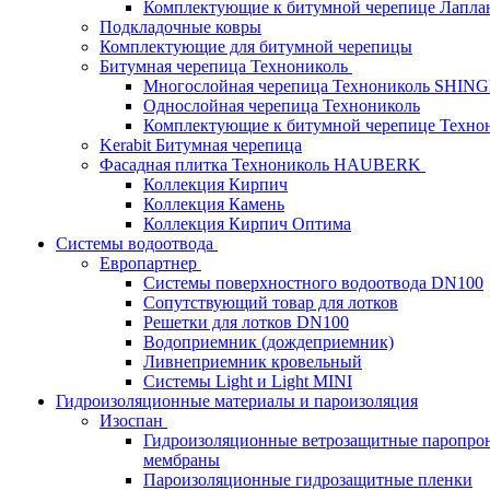
Комплектующие к битумной черепице Лапланд
Подкладочные ковры
Комплектующие для битумной черепицы
Битумная черепица Технониколь
Многослойная черепица Технониколь SHIN
Однослойная черепица Технониколь
Комплектующие к битумной черепице Техно
Kerabit Битумная черепица
Фасадная плитка Технониколь HAUBERK
Кол​лекция Кирпич
Кол​лекция Камень
Коллекция Кирпич Оптима
Системы водоотвода
Европартнер
Системы поверхностного водоотвода DN100
Сопутствующий товар для лотков
Решетки для лотков DN100
Водоприемник (дождеприемник)
Ливнеприемник кровельный
Системы Light и Light MINI
Гидроизоляционные материалы и пароизоляция
Изоспан
Гидроизоляционные ветрозащитные паропро
мембраны
Пароизоляционные гидрозащитные пленки