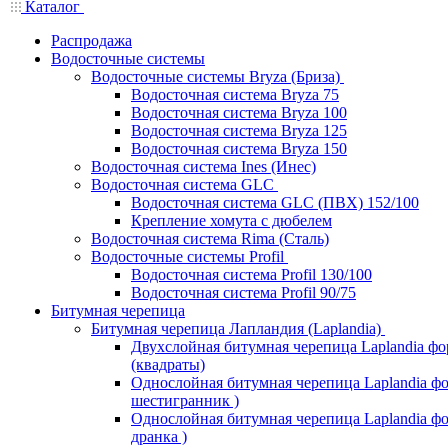
Каталог
Распродажа
Водосточные системы
Водосточные системы Bryza (Бриза)
Водосточная система Bryza 75
Водосточная система Bryza 100
Водосточная система Bryza 125
Водосточная система Bryza 150
Водосточная система Ines (Инес)
Водосточная система GLC
Водосточная система GLC (ПВХ) 152/100
Крепление хомута с дюбелем
Водосточная система Rima (Сталь)
Водосточные системы Profil
Водосточная система Profil 130/100
Водосточная система Profil 90/75
Битумная черепица
Битумная черепица Лапландия (Laplandia)
Двухслойная битумная черепица Laplandia ф
(квадраты)
Однослойная битумная черепица Laplandia фо
шестигранник )
Однослойная битумная черепица Laplandia фор
дранка )