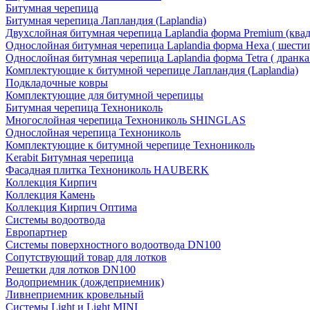
Битумная черепица
Битумная черепица Лапландия (Laplandia)
Двухслойная битумная черепица Laplandia форма Premium (ква
Однослойная битумная черепица Laplandia форма Hexa ( шести
Однослойная битумная черепица Laplandia форма Tetra ( дранка
Комплектующие к битумной черепице Лапландия (Laplandia)
Подкладочные ковры
Комплектующие для битумной черепицы
Битумная черепица Технониколь
Многослойная черепица Технониколь SHINGLAS
Однослойная черепица Технониколь
Комплектующие к битумной черепице Технониколь
Kerabit Битумная черепица
Фасадная плитка Технониколь HAUBERK
Кол​лекция Кирпич
Кол​лекция Камень
Коллекция Кирпич Оптима
Системы водоотвода
Европартнер
Системы поверхностного водоотвода DN100
Сопутствующий товар для лотков
Решетки для лотков DN100
Водоприемник (дождеприемник)
Ливнеприемник кровельный
Системы Light и Light MINI