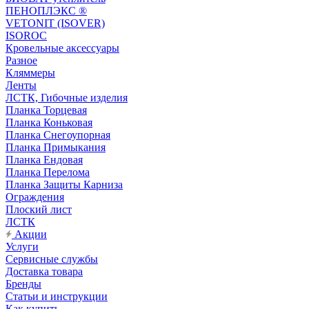
ПЕНОПЛЭКС ®
VETONIT (ISOVER)
ISOROC
Кровельные аксессуары
Разное
Кляммеры
Ленты
ЛСТК, Гибочные изделия
Планка Торцевая
Планка Коньковая
Планка Снегоупорная
Планка Примыкания
Планка Ендовая
Планка Перелома
Планка Защиты Карниза
Ограждения
Плоский лист
ЛСТК
Акции
Услуги
Сервисные службы
Доставка товара
Бренды
Статьи и инструкции
Как купить