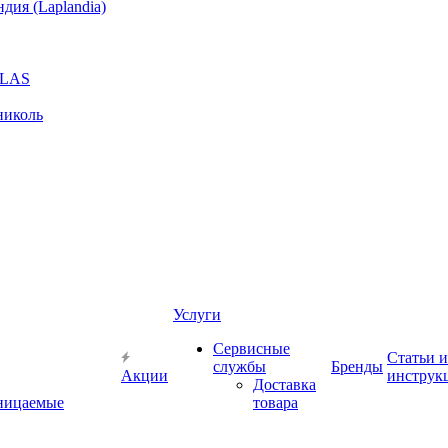
ия (Laplandia)
GLAS
николь
Услуги
Сервисные
Статьи и
службы
Бренды
Акции
инструк
Доставка
ницаемые
товара