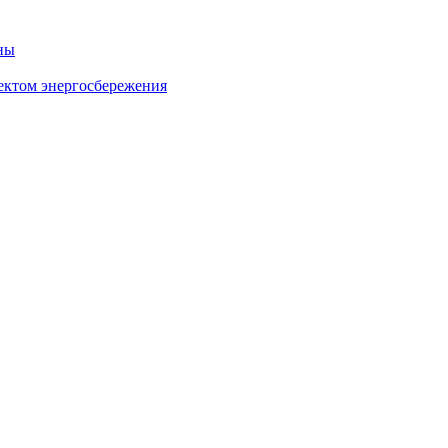
ны
ектом энергосбережения