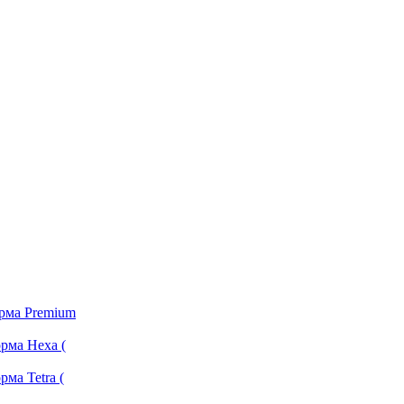
орма Premium
рма Hexa (
ма Tetra (