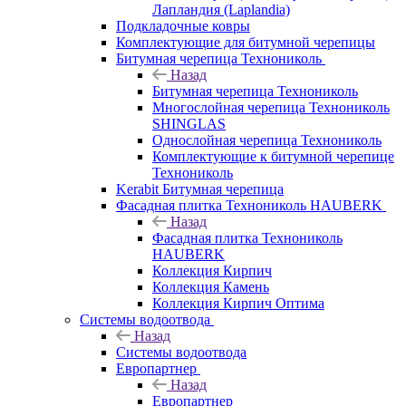
Лапландия (Laplandia)
Подкладочные ковры
Комплектующие для битумной черепицы
Битумная черепица Технониколь
Назад
Битумная черепица Технониколь
Многослойная черепица Технониколь
SHINGLAS
Однослойная черепица Технониколь
Комплектующие к битумной черепице
Технониколь
Kerabit Битумная черепица
Фасадная плитка Технониколь HAUBERK
Назад
Фасадная плитка Технониколь
HAUBERK
Кол​лекция Кирпич
Кол​лекция Камень
Коллекция Кирпич Оптима
Системы водоотвода
Назад
Системы водоотвода
Европартнер
Назад
Европартнер