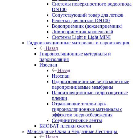
Системы поверхностного водоотвода
DN100
Сопутствующий товар для лотков
Решетки для лотков DN100
Водоприемник (дождеприемник)
Ливнеприемник кровельный
Системы Light и Light MINI
Гидроизоляционные материалы и пароизоляция
Назад
Гидроизоляционные материалы и
пароизоляция
Изоспан
Назад
Изоспан
Гидроизоляционные ветрозащитные
паропроницаемые мембраны
Пароизоляционные гидрозащитные
пленки
Отражающие тепло-паро-
гидроизоляционные материалы с
эффектом энергосбережения
Соединительные ленты
БИОВАТ пленки скотчи
Мансардные Окна и Чердачные Лестницы
Назад