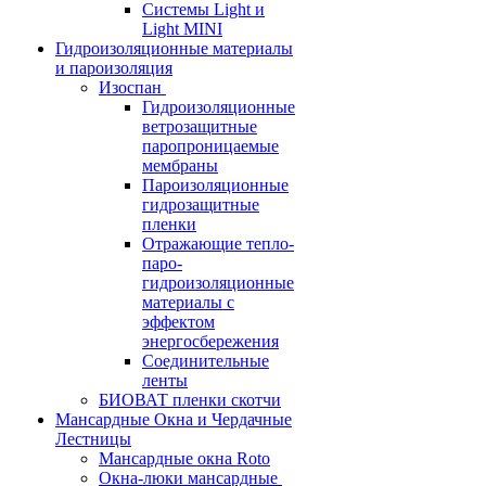
Системы Light и
Light MINI
Гидроизоляционные материалы
и пароизоляция
Изоспан
Гидроизоляционные
ветрозащитные
паропроницаемые
мембраны
Пароизоляционные
гидрозащитные
пленки
Отражающие тепло-
паро-
гидроизоляционные
материалы с
эффектом
энергосбережения
Соединительные
ленты
БИОВАТ пленки скотчи
Мансардные Окна и Чердачные
Лестницы
Мансардные окна Roto
Окна-люки мансардные