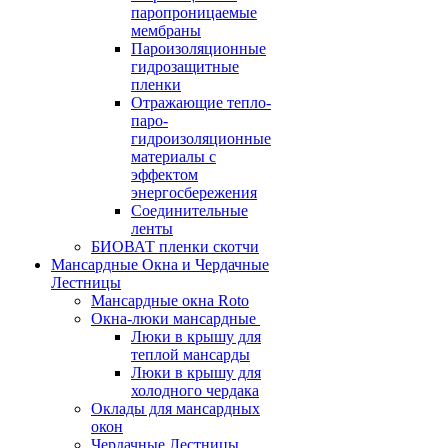
паропроницаемые
мембраны
Пароизоляционные
гидрозащитные
пленки
Отражающие тепло-
паро-
гидроизоляционные
материалы с
эффектом
энергосбережения
Соединительные
ленты
БИОВАТ пленки скотчи
Мансардные Окна и Чердачные
Лестницы
Мансардные окна Roto
Окна-люки мансардные
Люки в крышу для
теплой мансарды
Люки в крышу для
холодного чердака
Оклады для мансардных
окон
Чердачные Лестницы