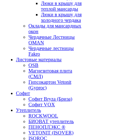
Люки в крышу для
теплой мансарды
Люки в крышу для
холодного чердака
Оклады для мансардных
окон
Чердачные Лестницы
OMAN
Чердачные лестницы
Fakro
Листовые материалы
OSB
Магнезитовая плита
(СМЛ)
Гипсокартон Vetonit
(Gyproc)
Софит
Софит Bryza (Бриза)
Софит VOX
Утеплитель
ROCKWOOL
БИОВАТ утеплитель
ПЕНОПЛЭКС ®
VETONIT (ISOVER)
ISOROC