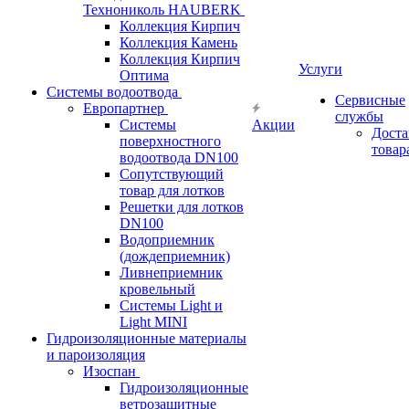
Технониколь HAUBERK
Кол​лекция Кирпич
Кол​лекция Камень
Коллекция Кирпич
Услуги
Оптима
Системы водоотвода
Сервисные
Европартнер
службы
Системы
Акции
Доста
поверхностного
товар
водоотвода DN100
Сопутствующий
товар для лотков
Решетки для лотков
DN100
Водоприемник
(дождеприемник)
Ливнеприемник
кровельный
Системы Light и
Light MINI
Гидроизоляционные материалы
и пароизоляция
Изоспан
Гидроизоляционные
ветрозащитные