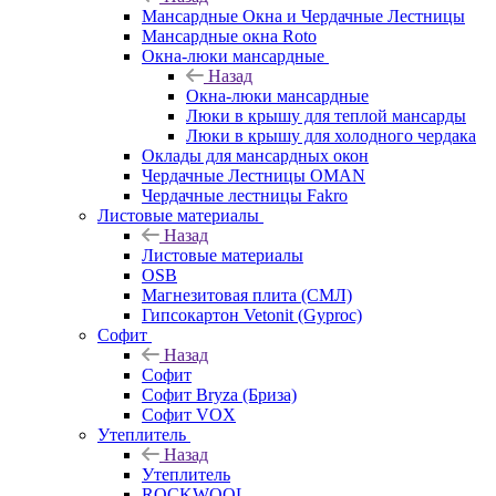
Мансардные Окна и Чердачные Лестницы
Мансардные окна Roto
Окна-люки мансардные
Назад
Окна-люки мансардные
Люки в крышу для теплой мансарды
Люки в крышу для холодного чердака
Оклады для мансардных окон
Чердачные Лестницы OMAN
Чердачные лестницы Fakro
Листовые материалы
Назад
Листовые материалы
OSB
Магнезитовая плита (СМЛ)
Гипсокартон Vetonit (Gyproc)
Софит
Назад
Софит
Софит Bryza (Бриза)
Софит VOX
Утеплитель
Назад
Утеплитель
ROCKWOOL