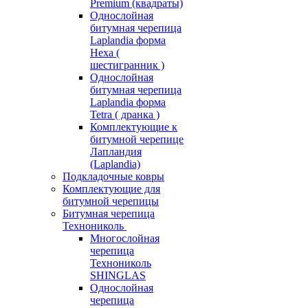
Premium (квадраты)
Однослойная
битумная черепица
Laplandia форма
Hexa (
шестигранник )
Однослойная
битумная черепица
Laplandia форма
Tetra ( дранка )
Комплектующие к
битумной черепице
Лапландия
(Laplandia)
Подкладочные ковры
Комплектующие для
битумной черепицы
Битумная черепица
Технониколь
Многослойная
черепица
Технониколь
SHINGLAS
Однослойная
черепица