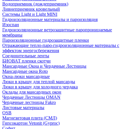
Водоприемник (дождеприемник)
Ливнеприемник кровельный
Системы Light и Light MINI
Гидроизоляционные материалы и пароизоляция
Изоспан
Гидроизоляционные ветрозащитные паропроницаемые
мембраны
Пароизоляционные гидрозащитные пленки
Отражающие тепло-паро-гидроизоляционные материалы с
эффектом энергосбережения
Соединительные ленты
БИОВАТ пленки скотчи
Мансардные Окна и Чердачные Лестницы
Мансардные окна Roto
Окна-люки мансардные
Люки в крышу для теплой мансарды
Люки в крышу для холодного чердака
Оклады для мансардных окон
Чердачные Лестницы OMAN
Чердачные лестницы Fakro
Листовые материалы
OSB
Магнезитовая плита (СМЛ)
Гипсокартон Vetonit (Gyproc)
Софит