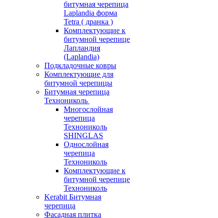
битумная черепица
Laplandia форма
Tetra ( дранка )
Комплектующие к
битумной черепице
Лапландия
(Laplandia)
Подкладочные ковры
Комплектующие для
битумной черепицы
Битумная черепица
Технониколь
Многослойная
черепица
Технониколь
SHINGLAS
Однослойная
черепица
Технониколь
Комплектующие к
битумной черепице
Технониколь
Kerabit Битумная
черепица
Фасадная плитка