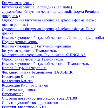
Битумная черепица
Битумная черепица Лапландия (Laplandia)
Двухслойная битумная черепица Laplandia форма Premium
(квадраты)
Однослойная битумная черепица Laplandia форма Hexa (
шестигранник )
Однослойная битумная черепица Laplandia форма Tetra (
дранка )
Комплектующие к битумной черепице Лапландия (Laplandia)
Подкладочные ковры
Комплектующие для битумной черепицы
Битумная черепица Технониколь
Многослойная черепица Технониколь SHINGLAS
Однослойная черепица Технониколь
Комплектующие к битумной черепице Технониколь
Kerabit Битумная черепица
Фасадная плитка Технониколь HAUBERK
Кол​лекция Кирпич
Кол​лекция Камень
Коллекция Кирпич Оптима
Системы водоотвода
Европартнер
Системы поверхностного водоотвода DN100
Сопутствующий товар для лотков
Решетки для лотков DN100