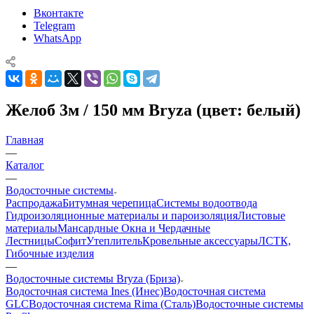
Вконтакте
Telegram
WhatsApp
Желоб 3м / 150 мм Bryza (цвет: белый)
Главная
—
Каталог
—
Водосточные системы
Распродажа
Битумная черепица
Системы водоотвода
Гидроизоляционные материалы и пароизоляция
Листовые
материалы
Мансардные Окна и Чердачные
Лестницы
Софит
Утеплитель
Кровельные аксессуары
ЛСТК,
Гибочные изделия
—
Водосточные системы Bryza (Бриза)
Водосточная система Ines (Инес)
Водосточная система
GLC
Водосточная система Rima (Сталь)
Водосточные системы