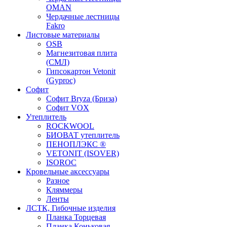
OMAN
Чердачные лестницы
Fakro
Листовые материалы
OSB
Магнезитовая плита
(СМЛ)
Гипсокартон Vetonit
(Gyproc)
Софит
Софит Bryza (Бриза)
Софит VOX
Утеплитель
ROCKWOOL
БИОВАТ утеплитель
ПЕНОПЛЭКС ®
VETONIT (ISOVER)
ISOROC
Кровельные аксессуары
Разное
Кляммеры
Ленты
ЛСТК, Гибочные изделия
Планка Торцевая
Планка Коньковая