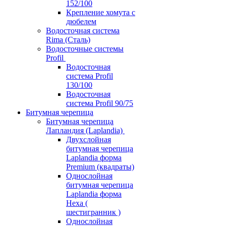
152/100
Крепление хомута с
дюбелем
Водосточная система
Rima (Сталь)
Водосточные системы
Profil
Водосточная
система Profil
130/100
Водосточная
система Profil 90/75
Битумная черепица
Битумная черепица
Лапландия (Laplandia)
Двухслойная
битумная черепица
Laplandia форма
Premium (квадраты)
Однослойная
битумная черепица
Laplandia форма
Hexa (
шестигранник )
Однослойная