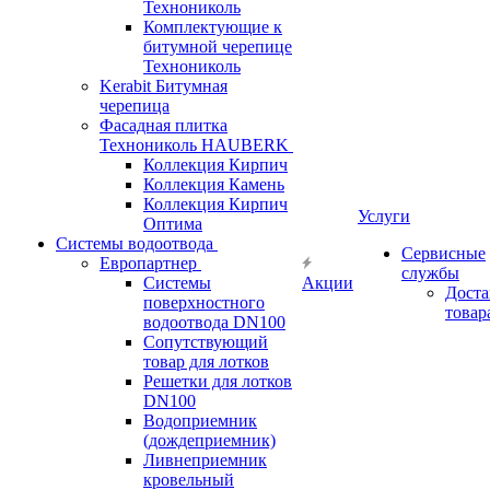
Технониколь
Комплектующие к
битумной черепице
Технониколь
Kerabit Битумная
черепица
Фасадная плитка
Технониколь HAUBERK
Кол​лекция Кирпич
Кол​лекция Камень
Коллекция Кирпич
Услуги
Оптима
Системы водоотвода
Сервисные
Европартнер
службы
Системы
Акции
Доста
поверхностного
товар
водоотвода DN100
Сопутствующий
товар для лотков
Решетки для лотков
DN100
Водоприемник
(дождеприемник)
Ливнеприемник
кровельный