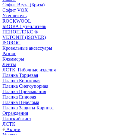
Софит Bryza (Бриза)
Софит VOX
Утеплитель
ROCKWOOL
БИОВАТ утеплитель
ПЕНОПЛЭКС ®
VETONIT (ISOVER)
ISOROC
Кровельные аксессуары
Разное
Кляммеры
Ленты
ЛСТК, Гибочные изделия
Планка Торцевая
Планка Коньковая
Планка Снегоупорная
Планка Примыкания
Планка Ендовая
Планка Перелома
Планка Защиты Карниза
Ограждения
Плоский лист
ЛСТК
Акции
Услуги