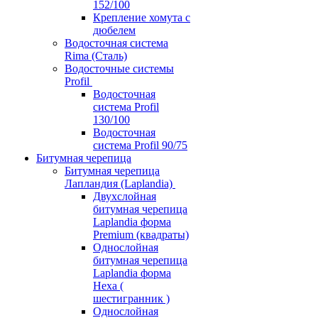
152/100
Крепление хомута с
дюбелем
Водосточная система
Rima (Сталь)
Водосточные системы
Profil
Водосточная
система Profil
130/100
Водосточная
система Profil 90/75
Битумная черепица
Битумная черепица
Лапландия (Laplandia)
Двухслойная
битумная черепица
Laplandia форма
Premium (квадраты)
Однослойная
битумная черепица
Laplandia форма
Hexa (
шестигранник )
Однослойная