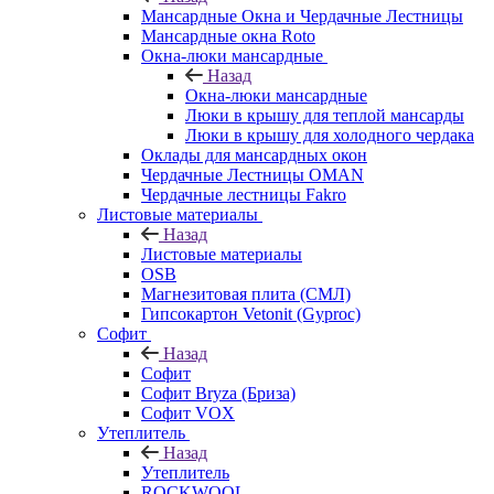
Мансардные Окна и Чердачные Лестницы
Мансардные окна Roto
Окна-люки мансардные
Назад
Окна-люки мансардные
Люки в крышу для теплой мансарды
Люки в крышу для холодного чердака
Оклады для мансардных окон
Чердачные Лестницы OMAN
Чердачные лестницы Fakro
Листовые материалы
Назад
Листовые материалы
OSB
Магнезитовая плита (СМЛ)
Гипсокартон Vetonit (Gyproc)
Софит
Назад
Софит
Софит Bryza (Бриза)
Софит VOX
Утеплитель
Назад
Утеплитель
ROCKWOOL