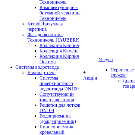
Технониколь
Комплектующие к
битумной черепице
Технониколь
Kerabit Битумная
черепица
Фасадная плитка
Технониколь HAUBERK
Кол​лекция Кирпич
Кол​лекция Камень
Коллекция Кирпич
Услуги
Оптима
Системы водоотвода
Сервисные
Европартнер
службы
Системы
Акции
Доста
поверхностного
товар
водоотвода DN100
Сопутствующий
товар для лотков
Решетки для лотков
DN100
Водоприемник
(дождеприемник)
Ливнеприемник
кровельный