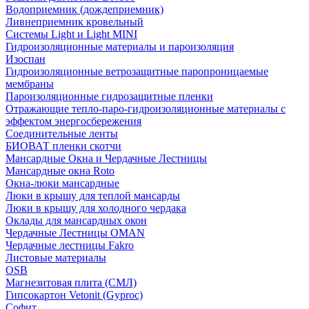
Водоприемник (дождеприемник)
Ливнеприемник кровельный
Системы Light и Light MINI
Гидроизоляционные материалы и пароизоляция
Изоспан
Гидроизоляционные ветрозащитные паропроницаемые
мембраны
Пароизоляционные гидрозащитные пленки
Отражающие тепло-паро-гидроизоляционные материалы с
эффектом энергосбережения
Соединительные ленты
БИОВАТ пленки скотчи
Мансардные Окна и Чердачные Лестницы
Мансардные окна Roto
Окна-люки мансардные
Люки в крышу для теплой мансарды
Люки в крышу для холодного чердака
Оклады для мансардных окон
Чердачные Лестницы OMAN
Чердачные лестницы Fakro
Листовые материалы
OSB
Магнезитовая плита (СМЛ)
Гипсокартон Vetonit (Gyproc)
Софит