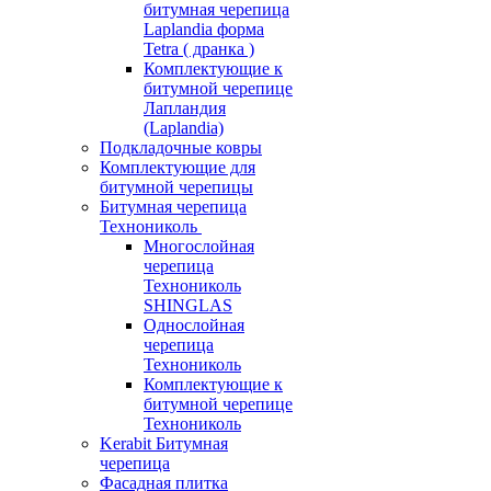
битумная черепица
Laplandia форма
Tetra ( дранка )
Комплектующие к
битумной черепице
Лапландия
(Laplandia)
Подкладочные ковры
Комплектующие для
битумной черепицы
Битумная черепица
Технониколь
Многослойная
черепица
Технониколь
SHINGLAS
Однослойная
черепица
Технониколь
Комплектующие к
битумной черепице
Технониколь
Kerabit Битумная
черепица
Фасадная плитка