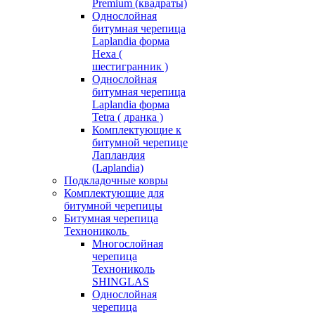
Premium (квадраты)
Однослойная
битумная черепица
Laplandia форма
Hexa (
шестигранник )
Однослойная
битумная черепица
Laplandia форма
Tetra ( дранка )
Комплектующие к
битумной черепице
Лапландия
(Laplandia)
Подкладочные ковры
Комплектующие для
битумной черепицы
Битумная черепица
Технониколь
Многослойная
черепица
Технониколь
SHINGLAS
Однослойная
черепица