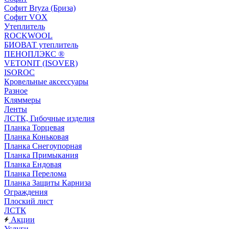
Софит Bryza (Бриза)
Софит VOX
Утеплитель
ROCKWOOL
БИОВАТ утеплитель
ПЕНОПЛЭКС ®
VETONIT (ISOVER)
ISOROC
Кровельные аксессуары
Разное
Кляммеры
Ленты
ЛСТК, Гибочные изделия
Планка Торцевая
Планка Коньковая
Планка Снегоупорная
Планка Примыкания
Планка Ендовая
Планка Перелома
Планка Защиты Карниза
Ограждения
Плоский лист
ЛСТК
Акции
Услуги