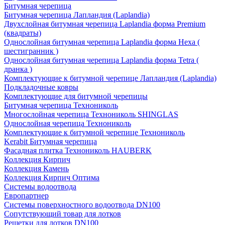
Битумная черепица
Битумная черепица Лапландия (Laplandia)
Двухслойная битумная черепица Laplandia форма Premium
(квадраты)
Однослойная битумная черепица Laplandia форма Hexa (
шестигранник )
Однослойная битумная черепица Laplandia форма Tetra (
дранка )
Комплектующие к битумной черепице Лапландия (Laplandia)
Подкладочные ковры
Комплектующие для битумной черепицы
Битумная черепица Технониколь
Многослойная черепица Технониколь SHINGLAS
Однослойная черепица Технониколь
Комплектующие к битумной черепице Технониколь
Kerabit Битумная черепица
Фасадная плитка Технониколь HAUBERK
Кол​лекция Кирпич
Кол​лекция Камень
Коллекция Кирпич Оптима
Системы водоотвода
Европартнер
Системы поверхностного водоотвода DN100
Сопутствующий товар для лотков
Решетки для лотков DN100