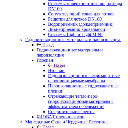
Системы поверхностного водоотвода
DN100
Сопутствующий товар для лотков
Решетки для лотков DN100
Водоприемник (дождеприемник)
Ливнеприемник кровельный
Системы Light и Light MINI
Гидроизоляционные материалы и пароизоляция
Назад
Гидроизоляционные материалы и
пароизоляция
Изоспан
Назад
Изоспан
Гидроизоляционные ветрозащитные
паропроницаемые мембраны
Пароизоляционные гидрозащитные
пленки
Отражающие тепло-паро-
гидроизоляционные материалы с
эффектом энергосбережения
Соединительные ленты
БИОВАТ пленки скотчи
Мансардные Окна и Чердачные Лестницы
Назад