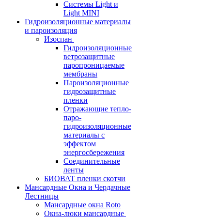
Системы Light и
Light MINI
Гидроизоляционные материалы
и пароизоляция
Изоспан
Гидроизоляционные
ветрозащитные
паропроницаемые
мембраны
Пароизоляционные
гидрозащитные
пленки
Отражающие тепло-
паро-
гидроизоляционные
материалы с
эффектом
энергосбережения
Соединительные
ленты
БИОВАТ пленки скотчи
Мансардные Окна и Чердачные
Лестницы
Мансардные окна Roto
Окна-люки мансардные