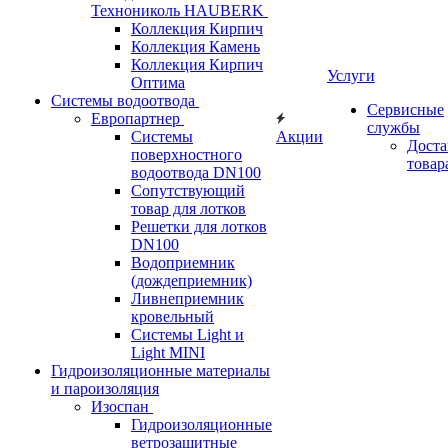
Технониколь HAUBERK
Кол​лекция Кирпич
Кол​лекция Камень
Коллекция Кирпич
Услуги
Оптима
Системы водоотвода
Сервисные
Европартнер
службы
Системы
Акции
Доста
поверхностного
товар
водоотвода DN100
Сопутствующий
товар для лотков
Решетки для лотков
DN100
Водоприемник
(дождеприемник)
Ливнеприемник
кровельный
Системы Light и
Light MINI
Гидроизоляционные материалы
и пароизоляция
Изоспан
Гидроизоляционные
ветрозащитные