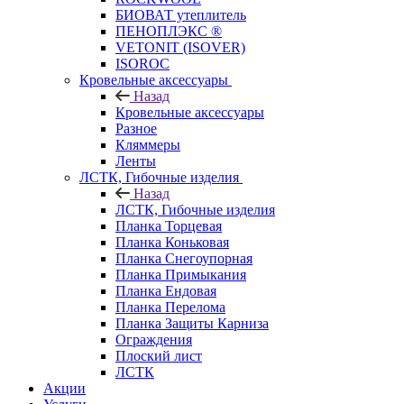
БИОВАТ утеплитель
ПЕНОПЛЭКС ®
VETONIT (ISOVER)
ISOROC
Кровельные аксессуары
Назад
Кровельные аксессуары
Разное
Кляммеры
Ленты
ЛСТК, Гибочные изделия
Назад
ЛСТК, Гибочные изделия
Планка Торцевая
Планка Коньковая
Планка Снегоупорная
Планка Примыкания
Планка Ендовая
Планка Перелома
Планка Защиты Карниза
Ограждения
Плоский лист
ЛСТК
Акции