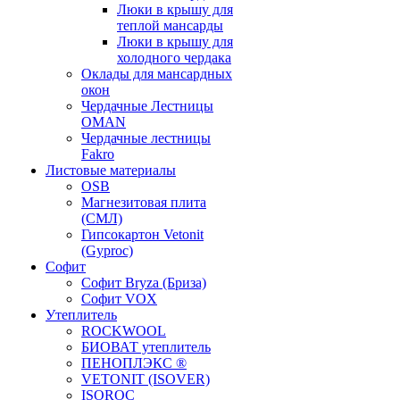
Люки в крышу для
теплой мансарды
Люки в крышу для
холодного чердака
Оклады для мансардных
окон
Чердачные Лестницы
OMAN
Чердачные лестницы
Fakro
Листовые материалы
OSB
Магнезитовая плита
(СМЛ)
Гипсокартон Vetonit
(Gyproc)
Софит
Софит Bryza (Бриза)
Софит VOX
Утеплитель
ROCKWOOL
БИОВАТ утеплитель
ПЕНОПЛЭКС ®
VETONIT (ISOVER)
ISOROC