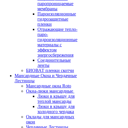
паропроницаемые
мембраны
Пароизоляционные
гидрозащитные
пленки
Отражающие тепло-
паро-
гидроизоляционные
материалы с
эффектом
энергосбережения
Соединительные
ленты
БИОВАТ пленки скотчи
Мансардные Окна и Чердачные
Лестницы
Мансардные окна Roto
Окна-люки мансардные
Люки в крышу для
теплой мансарды
Люки в крышу для
холодного чердака
Оклады для мансардных
окон
Чердачные Лестницы