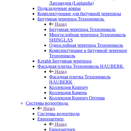
Лапландия (Laplandia)
Подкладочные ковры
Комплектующие для битумной черепицы
Битумная черепица Технониколь
Назад
Битумная черепица Технониколь
Многослойная черепица Технониколь
SHINGLAS
Однослойная черепица Технониколь
Комплектующие к битумной черепице
Технониколь
Kerabit Битумная черепица
Фасадная плитка Технониколь HAUBERK
Назад
Фасадная плитка Технониколь
HAUBERK
Кол​лекция Кирпич
Кол​лекция Камень
Коллекция Кирпич Оптима
Системы водоотвода
Назад
Системы водоотвода
Европартнер
Назад
Европартнер