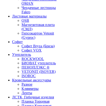
OMAN
Чердачные лестницы
Fakro
Листовые материалы
OSB
Магнезитовая плита
(СМЛ)
Гипсокартон Vetonit
(Gyproc)
Софит
Софит Bryza (Бриза)
Софит VOX
Утеплитель
ROCKWOOL
БИОВАТ утеплитель
ПЕНОПЛЭКС ®
VETONIT (ISOVER)
ISOROC
Кровельные аксессуары
Разное
Кляммеры
Ленты
ЛСТК, Гибочные изделия
Планка Торцевая
Планка Коньковая