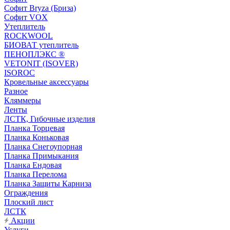
Софит Bryza (Бриза)
Софит VOX
Утеплитель
ROCKWOOL
БИОВАТ утеплитель
ПЕНОПЛЭКС ®
VETONIT (ISOVER)
ISOROC
Кровельные аксессуары
Разное
Кляммеры
Ленты
ЛСТК, Гибочные изделия
Планка Торцевая
Планка Коньковая
Планка Снегоупорная
Планка Примыкания
Планка Ендовая
Планка Перелома
Планка Защиты Карниза
Ограждения
Плоский лист
ЛСТК
Акции
Услуги