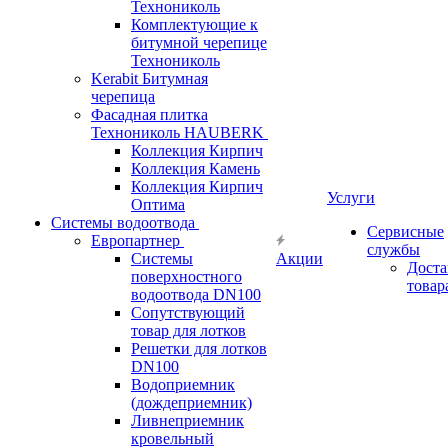
Технониколь
Комплектующие к
битумной черепице
Технониколь
Kerabit Битумная
черепица
Фасадная плитка
Технониколь HAUBERK
Кол​лекция Кирпич
Кол​лекция Камень
Коллекция Кирпич
Услуги
Оптима
Системы водоотвода
Сервисные
Европартнер
службы
Системы
Акции
Доста
поверхностного
товар
водоотвода DN100
Сопутствующий
товар для лотков
Решетки для лотков
DN100
Водоприемник
(дождеприемник)
Ливнеприемник
кровельный