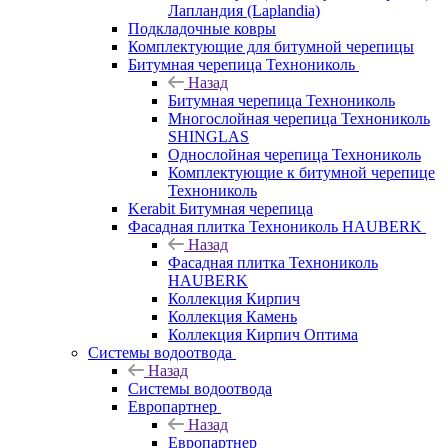
Лапландия (Laplandia)
Подкладочные ковры
Комплектующие для битумной черепицы
Битумная черепица Технониколь
Назад
Битумная черепица Технониколь
Многослойная черепица Технониколь
SHINGLAS
Однослойная черепица Технониколь
Комплектующие к битумной черепице
Технониколь
Kerabit Битумная черепица
Фасадная плитка Технониколь HAUBERK
Назад
Фасадная плитка Технониколь
HAUBERK
Кол​лекция Кирпич
Кол​лекция Камень
Коллекция Кирпич Оптима
Системы водоотвода
Назад
Системы водоотвода
Европартнер
Назад
Европартнер