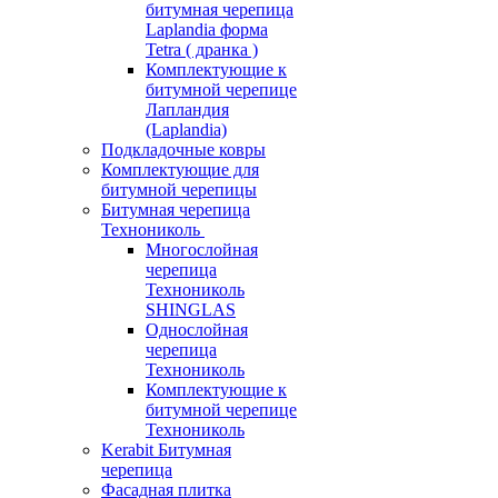
битумная черепица
Laplandia форма
Tetra ( дранка )
Комплектующие к
битумной черепице
Лапландия
(Laplandia)
Подкладочные ковры
Комплектующие для
битумной черепицы
Битумная черепица
Технониколь
Многослойная
черепица
Технониколь
SHINGLAS
Однослойная
черепица
Технониколь
Комплектующие к
битумной черепице
Технониколь
Kerabit Битумная
черепица
Фасадная плитка