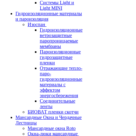
Системы Light и
Light MINI
Гидроизоляционные материалы
и пароизоляция
Изоспан
Гидроизоляционные
ветрозащитные
паропроницаемые
мембраны
Пароизоляционные
гидрозащитные
пленки
Отражающие тепло-
паро-
гидроизоляционные
материалы с
эффектом
энергосбережения
Соединительные
ленты
БИОВАТ пленки скотчи
Мансардные Окна и Чердачные
Лестницы
Мансардные окна Roto
Окна-люки мансардные