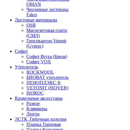
OMAN
Чердачные лестницы
Fakro
Листовые материалы
OSB
Магнезитовая плита
(СМЛ)
Гипсокартон Vetonit
(Gyproc)
Софит
Софит Bryza (Бриза)
Софит VOX
Утеплитель
ROCKWOOL
БИОВАТ утеплитель
ПЕНОПЛЭКС ®
VETONIT (ISOVER)
ISOROC
Кровельные аксессуары
Разное
Кляммеры
Ленты
ЛСТК, Гибочные изделия
Планка Торцевая
Планка Коньковая