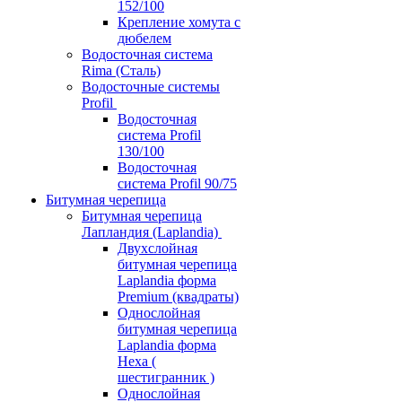
152/100
Крепление хомута с
дюбелем
Водосточная система
Rima (Сталь)
Водосточные системы
Profil
Водосточная
система Profil
130/100
Водосточная
система Profil 90/75
Битумная черепица
Битумная черепица
Лапландия (Laplandia)
Двухслойная
битумная черепица
Laplandia форма
Premium (квадраты)
Однослойная
битумная черепица
Laplandia форма
Hexa (
шестигранник )
Однослойная