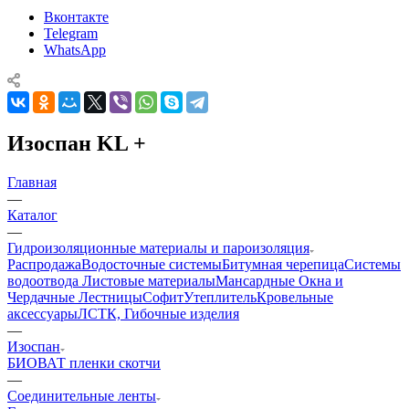
Вконтакте
Telegram
WhatsApp
Изоспан KL +
Главная
—
Каталог
—
Гидроизоляционные материалы и пароизоляция
Распродажа
Водосточные системы
Битумная черепица
Системы
водоотвода
Листовые материалы
Мансардные Окна и
Чердачные Лестницы
Софит
Утеплитель
Кровельные
аксессуары
ЛСТК, Гибочные изделия
—
Изоспан
БИОВАТ пленки скотчи
—
Соединительные ленты