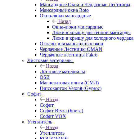
Мансардные Окна и Чердачные Лестницы
Мансардные окна Roto
Окна-люки мансардные
Назад
Окна-люки мансардные
Люки в крышу для теплой мансарды
Люки в крышу для холодного чердака
Оклады для мансардных окон
Чердачные Лестницы OMAN
Чердачные лестницы Fakro
Листовые материалы
Назад
Листовые материалы
OSB
Магнезитовая плита (СМЛ)
Гипсокартон Vetonit (Gyproc)
Софит
Назад
Софит
Софит Bryza (Бриза)
Софит VOX
Утеплитель
Назад
Утеплитель
ROCKWOOL