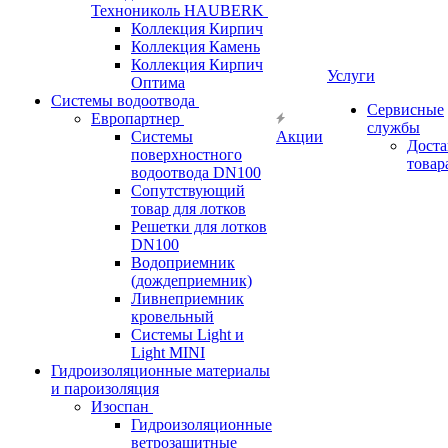
Технониколь HAUBERK
Кол​лекция Кирпич
Кол​лекция Камень
Коллекция Кирпич
Услуги
Оптима
Системы водоотвода
Сервисные
Европартнер
службы
Системы
Акции
Доста
поверхностного
товар
водоотвода DN100
Сопутствующий
товар для лотков
Решетки для лотков
DN100
Водоприемник
(дождеприемник)
Ливнеприемник
кровельный
Системы Light и
Light MINI
Гидроизоляционные материалы
и пароизоляция
Изоспан
Гидроизоляционные
ветрозащитные