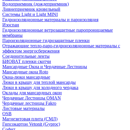
Водоприемник (дождеприемник)
Ливнеприемник кровельный
Системы Light и Light MINI
Гидроизоляционные материалы и пароизоляция
Изоспан
Гидроизоляционные ветрозащитные паропроницаемые
мембраны
Пароизоляционные гидрозащитные пленки
Отражающие тепло-паро-гидроизоляционные материалы с
эффектом энергосбережения
Соединительные ленты
БИОВАТ пленки скотчи
Мансардные Окна и Чердачные Лестницы
Мансардные окна Roto
Окна-люки мансардные
Люки в крышу для теплой мансарды
Люки в крышу для холодного чердака
Оклады для мансардных окон
Чердачные Лестницы OMAN
Чердачные лестницы Fakro
Листовые материалы
OSB
Магнезитовая плита (СМЛ)
Гипсокартон Vetonit (Gyproc)
Софит