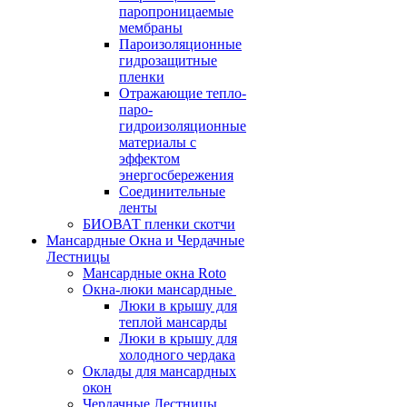
паропроницаемые
мембраны
Пароизоляционные
гидрозащитные
пленки
Отражающие тепло-
паро-
гидроизоляционные
материалы с
эффектом
энергосбережения
Соединительные
ленты
БИОВАТ пленки скотчи
Мансардные Окна и Чердачные
Лестницы
Мансардные окна Roto
Окна-люки мансардные
Люки в крышу для
теплой мансарды
Люки в крышу для
холодного чердака
Оклады для мансардных
окон
Чердачные Лестницы