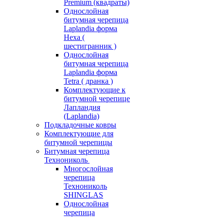
Premium (квадраты)
Однослойная
битумная черепица
Laplandia форма
Hexa (
шестигранник )
Однослойная
битумная черепица
Laplandia форма
Tetra ( дранка )
Комплектующие к
битумной черепице
Лапландия
(Laplandia)
Подкладочные ковры
Комплектующие для
битумной черепицы
Битумная черепица
Технониколь
Многослойная
черепица
Технониколь
SHINGLAS
Однослойная
черепица