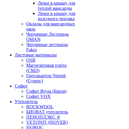
Люки в крышу для
теплой мансарды
Люки в крышу для
холодного чердака
Оклады для мансардных
окон
Чердачные Лестницы
OMAN
Чердачные лестницы
Fakro
Листовые материалы
OSB
Магнезитовая плита
(СМЛ)
Гипсокартон Vetonit
(Gyproc)
Софит
Софит Bryza (Бриза)
Софит VOX
Утеплитель
ROCKWOOL
БИОВАТ утеплитель
ПЕНОПЛЭКС ®
VETONIT (ISOVER)
ISOROC