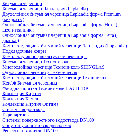
Битумная черепица
Битумная черепица Лапландия (Laplandia)
Двухслойная битумная черепица Laplandia форма Premium
(квадраты)
Однослойная битумная черепица Laplandia форма Hexa (
шестигранник )
Однослойная битумная черепица Laplandia форма Tetra (
дранка )
Комплектующие к битумной черепице Лапландия (Laplandia)
Подкладочные ковры
Комплектующие для битумной черепицы
Битумная черепица Технониколь
Многослойная черепица Технониколь SHINGLAS
Однослойная черепица Технониколь
Комплектующие к битумной черепице Технониколь
Kerabit Битумная черепица
Фасадная плитка Технониколь HAUBERK
Кол​лекция Кирпич
Кол​лекция Камень
Коллекция Кирпич Оптима
Системы водоотвода
Европартнер
Системы поверхностного водоотвода DN100
Сопутствующий товар для лотков
Решетки для лотков DN100