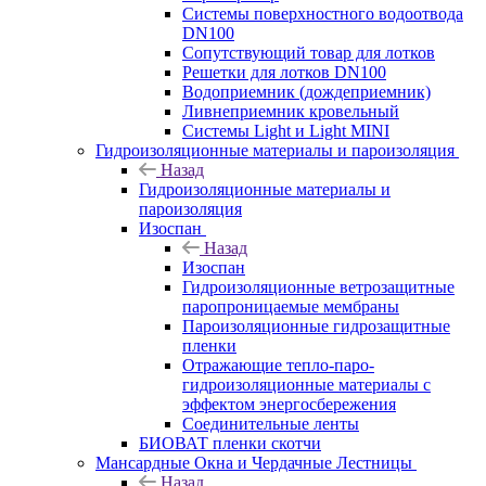
Системы поверхностного водоотвода
DN100
Сопутствующий товар для лотков
Решетки для лотков DN100
Водоприемник (дождеприемник)
Ливнеприемник кровельный
Системы Light и Light MINI
Гидроизоляционные материалы и пароизоляция
Назад
Гидроизоляционные материалы и
пароизоляция
Изоспан
Назад
Изоспан
Гидроизоляционные ветрозащитные
паропроницаемые мембраны
Пароизоляционные гидрозащитные
пленки
Отражающие тепло-паро-
гидроизоляционные материалы с
эффектом энергосбережения
Соединительные ленты
БИОВАТ пленки скотчи
Мансардные Окна и Чердачные Лестницы
Назад