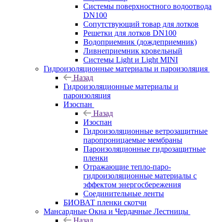
Системы поверхностного водоотвода
DN100
Сопутствующий товар для лотков
Решетки для лотков DN100
Водоприемник (дождеприемник)
Ливнеприемник кровельный
Системы Light и Light MINI
Гидроизоляционные материалы и пароизоляция
Назад
Гидроизоляционные материалы и
пароизоляция
Изоспан
Назад
Изоспан
Гидроизоляционные ветрозащитные
паропроницаемые мембраны
Пароизоляционные гидрозащитные
пленки
Отражающие тепло-паро-
гидроизоляционные материалы с
эффектом энергосбережения
Соединительные ленты
БИОВАТ пленки скотчи
Мансардные Окна и Чердачные Лестницы
Назад