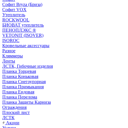
Софит Bryza (Бриза)
Софит VOX
Утеплитель
ROCKWOOL
БИОВАТ утеплитель
ПЕНОПЛЭКС ®
VETONIT (ISOVER)
ISOROC
Кровельные аксессуары
Разное
Кляммеры
Ленты
ЛСТК, Гибочные изделия
Планка Торцевая
Планка Коньковая
Планка Снегоупорная
Планка Примыкания
Планка Ендовая
Планка Перелома
Планка Защиты Карниза
Ограждения
Плоский лист
ЛСТК
Акции
Услуги