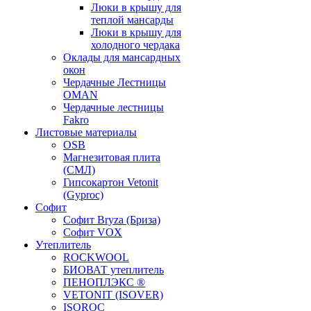
Люки в крышу для
теплой мансарды
Люки в крышу для
холодного чердака
Оклады для мансардных
окон
Чердачные Лестницы
OMAN
Чердачные лестницы
Fakro
Листовые материалы
OSB
Магнезитовая плита
(СМЛ)
Гипсокартон Vetonit
(Gyproc)
Софит
Софит Bryza (Бриза)
Софит VOX
Утеплитель
ROCKWOOL
БИОВАТ утеплитель
ПЕНОПЛЭКС ®
VETONIT (ISOVER)
ISOROC