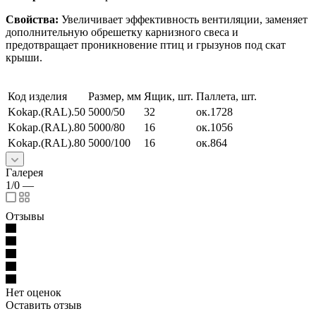
Свойства:
Увеличивает эффективность вентиляции, заменяет
дополнительную обрешетку карнизного свеса и
предотвращает проникновение птиц и грызунов под скат
крыши.
Код изделия
Размер, мм
Ящик, шт.
Паллета, шт.
Kokap.(RAL).50
5000/50
32
ок.1728
Kokap.(RAL).80
5000/80
16
ок.1056
Kokap.(RAL).80
5000/100
16
ок.864
Галерея
1/0
—
Отзывы
Нет оценок
Оставить отзыв