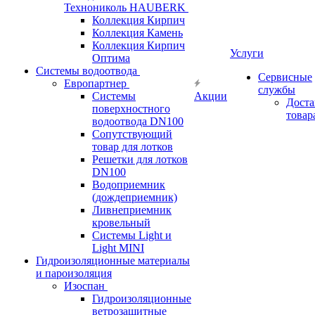
Технониколь HAUBERK
Кол​лекция Кирпич
Кол​лекция Камень
Коллекция Кирпич
Услуги
Оптима
Системы водоотвода
Сервисные
Европартнер
службы
Системы
Акции
Доста
поверхностного
товар
водоотвода DN100
Сопутствующий
товар для лотков
Решетки для лотков
DN100
Водоприемник
(дождеприемник)
Ливнеприемник
кровельный
Системы Light и
Light MINI
Гидроизоляционные материалы
и пароизоляция
Изоспан
Гидроизоляционные
ветрозащитные