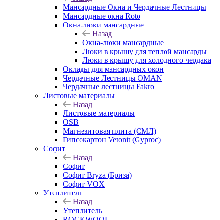
Мансардные Окна и Чердачные Лестницы
Мансардные окна Roto
Окна-люки мансардные
Назад
Окна-люки мансардные
Люки в крышу для теплой мансарды
Люки в крышу для холодного чердака
Оклады для мансардных окон
Чердачные Лестницы OMAN
Чердачные лестницы Fakro
Листовые материалы
Назад
Листовые материалы
OSB
Магнезитовая плита (СМЛ)
Гипсокартон Vetonit (Gyproc)
Софит
Назад
Софит
Софит Bryza (Бриза)
Софит VOX
Утеплитель
Назад
Утеплитель
ROCKWOOL