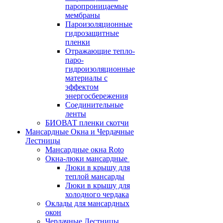
паропроницаемые
мембраны
Пароизоляционные
гидрозащитные
пленки
Отражающие тепло-
паро-
гидроизоляционные
материалы с
эффектом
энергосбережения
Соединительные
ленты
БИОВАТ пленки скотчи
Мансардные Окна и Чердачные
Лестницы
Мансардные окна Roto
Окна-люки мансардные
Люки в крышу для
теплой мансарды
Люки в крышу для
холодного чердака
Оклады для мансардных
окон
Чердачные Лестницы