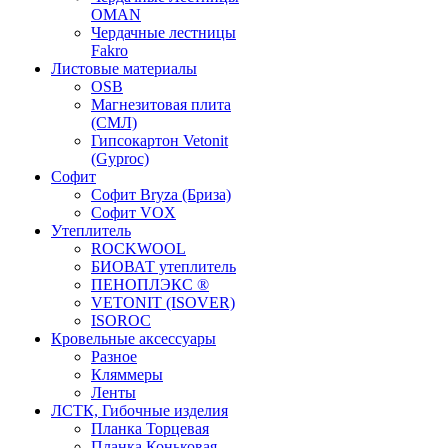
OMAN
Чердачные лестницы
Fakro
Листовые материалы
OSB
Магнезитовая плита
(СМЛ)
Гипсокартон Vetonit
(Gyproc)
Софит
Софит Bryza (Бриза)
Софит VOX
Утеплитель
ROCKWOOL
БИОВАТ утеплитель
ПЕНОПЛЭКС ®
VETONIT (ISOVER)
ISOROC
Кровельные аксессуары
Разное
Кляммеры
Ленты
ЛСТК, Гибочные изделия
Планка Торцевая
Планка Коньковая