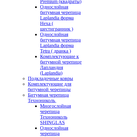
Premium (квадраты)
Однослойная
битумная черепица
Laplandia форма
Hexa (
шестигранник )
Однослойная
битумная черепица
Laplandia форма
Tetra ( дранка )
Комплектующие к
битумной черепице
Лапландия
(Laplandia)
Подкладочные ковры
Комплектующие для
битумной черепицы
Битумная черепица
Технониколь
Многослойная
черепица
Технониколь
SHINGLAS
Однослойная
черепица