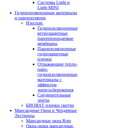
Системы Light и
Light MINI
Гидроизоляционные материалы
и пароизоляция
Изоспан
Гидроизоляционные
ветрозащитные
паропроницаемые
мембраны
Пароизоляционные
гидрозащитные
пленки
Отражающие тепло-
паро-
гидроизоляционные
материалы с
эффектом
энергосбережения
Соединительные
ленты
БИОВАТ пленки скотчи
Мансардные Окна и Чердачные
Лестницы
Мансардные окна Roto
Окна-люки мансардные