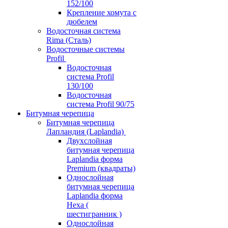
152/100
Крепление хомута с
дюбелем
Водосточная система
Rima (Сталь)
Водосточные системы
Profil
Водосточная
система Profil
130/100
Водосточная
система Profil 90/75
Битумная черепица
Битумная черепица
Лапландия (Laplandia)
Двухслойная
битумная черепица
Laplandia форма
Premium (квадраты)
Однослойная
битумная черепица
Laplandia форма
Hexa (
шестигранник )
Однослойная