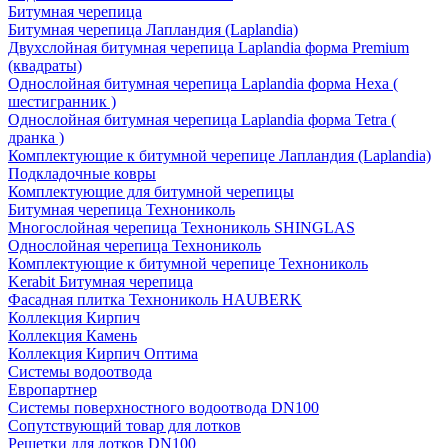
Битумная черепица
Битумная черепица Лапландия (Laplandia)
Двухслойная битумная черепица Laplandia форма Premium
(квадраты)
Однослойная битумная черепица Laplandia форма Hexa (
шестигранник )
Однослойная битумная черепица Laplandia форма Tetra (
дранка )
Комплектующие к битумной черепице Лапландия (Laplandia)
Подкладочные ковры
Комплектующие для битумной черепицы
Битумная черепица Технониколь
Многослойная черепица Технониколь SHINGLAS
Однослойная черепица Технониколь
Комплектующие к битумной черепице Технониколь
Kerabit Битумная черепица
Фасадная плитка Технониколь HAUBERK
Кол​лекция Кирпич
Кол​лекция Камень
Коллекция Кирпич Оптима
Системы водоотвода
Европартнер
Системы поверхностного водоотвода DN100
Сопутствующий товар для лотков
Решетки для лотков DN100