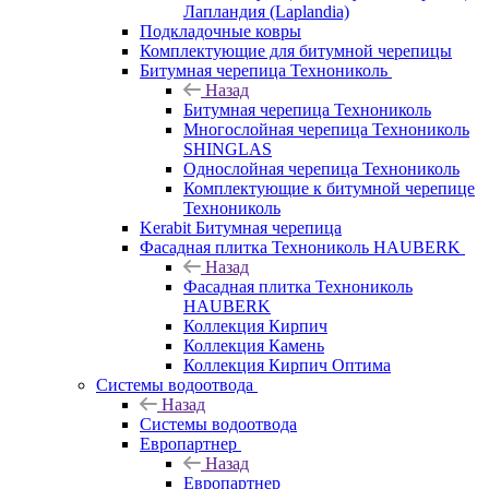
Лапландия (Laplandia)
Подкладочные ковры
Комплектующие для битумной черепицы
Битумная черепица Технониколь
Назад
Битумная черепица Технониколь
Многослойная черепица Технониколь
SHINGLAS
Однослойная черепица Технониколь
Комплектующие к битумной черепице
Технониколь
Kerabit Битумная черепица
Фасадная плитка Технониколь HAUBERK
Назад
Фасадная плитка Технониколь
HAUBERK
Кол​лекция Кирпич
Кол​лекция Камень
Коллекция Кирпич Оптима
Системы водоотвода
Назад
Системы водоотвода
Европартнер
Назад
Европартнер