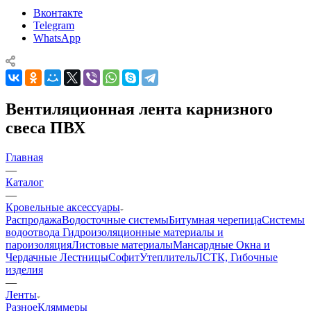
Вконтакте
Telegram
WhatsApp
Вентиляционная лента карнизного
свеса ПВХ
Главная
—
Каталог
—
Кровельные аксессуары
Распродажа
Водосточные системы
Битумная черепица
Системы
водоотвода
Гидроизоляционные материалы и
пароизоляция
Листовые материалы
Мансардные Окна и
Чердачные Лестницы
Софит
Утеплитель
ЛСТК, Гибочные
изделия
—
Ленты
Разное
Кляммеры