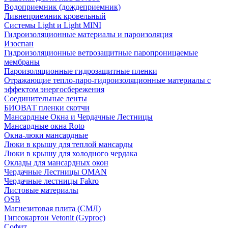
Водоприемник (дождеприемник)
Ливнеприемник кровельный
Системы Light и Light MINI
Гидроизоляционные материалы и пароизоляция
Изоспан
Гидроизоляционные ветрозащитные паропроницаемые
мембраны
Пароизоляционные гидрозащитные пленки
Отражающие тепло-паро-гидроизоляционные материалы с
эффектом энергосбережения
Соединительные ленты
БИОВАТ пленки скотчи
Мансардные Окна и Чердачные Лестницы
Мансардные окна Roto
Окна-люки мансардные
Люки в крышу для теплой мансарды
Люки в крышу для холодного чердака
Оклады для мансардных окон
Чердачные Лестницы OMAN
Чердачные лестницы Fakro
Листовые материалы
OSB
Магнезитовая плита (СМЛ)
Гипсокартон Vetonit (Gyproc)
Софит