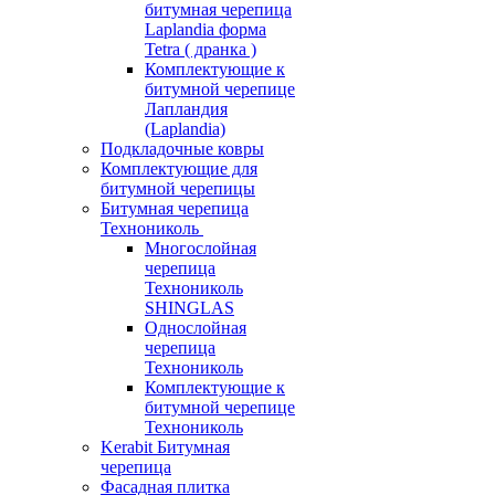
битумная черепица
Laplandia форма
Tetra ( дранка )
Комплектующие к
битумной черепице
Лапландия
(Laplandia)
Подкладочные ковры
Комплектующие для
битумной черепицы
Битумная черепица
Технониколь
Многослойная
черепица
Технониколь
SHINGLAS
Однослойная
черепица
Технониколь
Комплектующие к
битумной черепице
Технониколь
Kerabit Битумная
черепица
Фасадная плитка