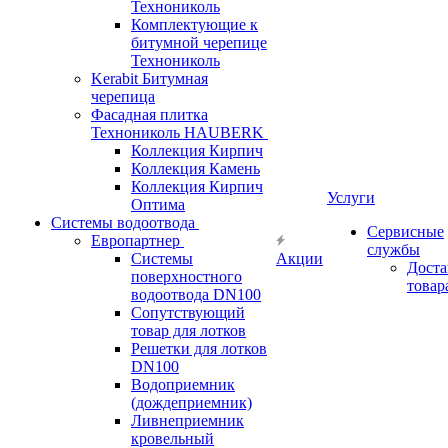
Технониколь
Комплектующие к
битумной черепице
Технониколь
Kerabit Битумная
черепица
Фасадная плитка
Технониколь HAUBERK
Кол​лекция Кирпич
Кол​лекция Камень
Коллекция Кирпич
Услуги
Оптима
Системы водоотвода
Сервисные
Европартнер
службы
Системы
Акции
Доста
поверхностного
товар
водоотвода DN100
Сопутствующий
товар для лотков
Решетки для лотков
DN100
Водоприемник
(дождеприемник)
Ливнеприемник
кровельный