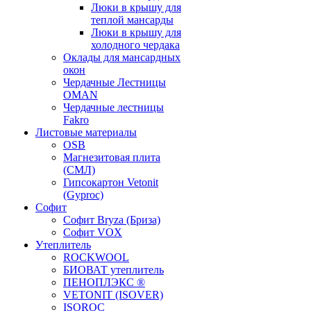
Люки в крышу для
теплой мансарды
Люки в крышу для
холодного чердака
Оклады для мансардных
окон
Чердачные Лестницы
OMAN
Чердачные лестницы
Fakro
Листовые материалы
OSB
Магнезитовая плита
(СМЛ)
Гипсокартон Vetonit
(Gyproc)
Софит
Софит Bryza (Бриза)
Софит VOX
Утеплитель
ROCKWOOL
БИОВАТ утеплитель
ПЕНОПЛЭКС ®
VETONIT (ISOVER)
ISOROC