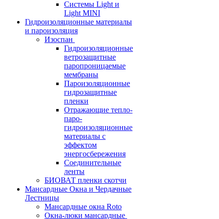
Системы Light и
Light MINI
Гидроизоляционные материалы
и пароизоляция
Изоспан
Гидроизоляционные
ветрозащитные
паропроницаемые
мембраны
Пароизоляционные
гидрозащитные
пленки
Отражающие тепло-
паро-
гидроизоляционные
материалы с
эффектом
энергосбережения
Соединительные
ленты
БИОВАТ пленки скотчи
Мансардные Окна и Чердачные
Лестницы
Мансардные окна Roto
Окна-люки мансардные