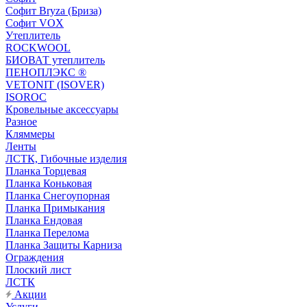
Софит Bryza (Бриза)
Софит VOX
Утеплитель
ROCKWOOL
БИОВАТ утеплитель
ПЕНОПЛЭКС ®
VETONIT (ISOVER)
ISOROC
Кровельные аксессуары
Разное
Кляммеры
Ленты
ЛСТК, Гибочные изделия
Планка Торцевая
Планка Коньковая
Планка Снегоупорная
Планка Примыкания
Планка Ендовая
Планка Перелома
Планка Защиты Карниза
Ограждения
Плоский лист
ЛСТК
Акции
Услуги