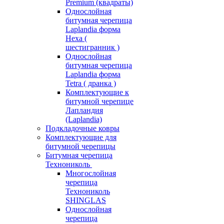
Premium (квадраты)
Однослойная
битумная черепица
Laplandia форма
Hexa (
шестигранник )
Однослойная
битумная черепица
Laplandia форма
Tetra ( дранка )
Комплектующие к
битумной черепице
Лапландия
(Laplandia)
Подкладочные ковры
Комплектующие для
битумной черепицы
Битумная черепица
Технониколь
Многослойная
черепица
Технониколь
SHINGLAS
Однослойная
черепица