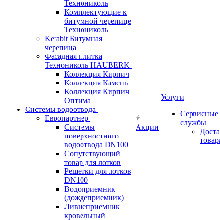
Технониколь
Комплектующие к
битумной черепице
Технониколь
Kerabit Битумная
черепица
Фасадная плитка
Технониколь HAUBERK
Кол​лекция Кирпич
Кол​лекция Камень
Коллекция Кирпич
Услуги
Оптима
Системы водоотвода
Сервисные
Европартнер
службы
Системы
Акции
Доста
поверхностного
товар
водоотвода DN100
Сопутствующий
товар для лотков
Решетки для лотков
DN100
Водоприемник
(дождеприемник)
Ливнеприемник
кровельный