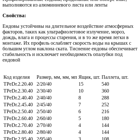
выполняются из алюминиевого листа или ленты
Свойства:
Ендовы устойчивы на длительное воздействие атмосферных
факторов, таких как ультрафиолетовое излучение, мороз,
дождь, влага и процессы старения, и в то же время легки в
монтаже. Их профиль ослабляет скорость воды на крышах с
большим углом наклона ската. Тиснение ендовы обеспечивает
стабильность и исключает необходимость опалубки под
ендовой
Код изделия
Размер, мм, мм, мп
Ящик, шт.
Паллета, шт.
TPeDr.2.20.40
2/20/40
15
540
TPeDr.2.30.40
2/30/40
10
360
TPeDr.2.40.40
2/40/40
8
288
TPeDr.2.45.40
2/45/40
7
252
TPeDr.2.50.40
2/50/40
6
216
TPeDr.2.60.40
2/60/40
5
180
TPeDr.2.70.40
2/70/40
4
144
TPeDr.2.80.40
2/80/40
4
144
TPeDr.2.95.40
2/95/40
3
108