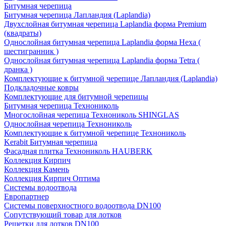
Битумная черепица
Битумная черепица Лапландия (Laplandia)
Двухслойная битумная черепица Laplandia форма Premium
(квадраты)
Однослойная битумная черепица Laplandia форма Hexa (
шестигранник )
Однослойная битумная черепица Laplandia форма Tetra (
дранка )
Комплектующие к битумной черепице Лапландия (Laplandia)
Подкладочные ковры
Комплектующие для битумной черепицы
Битумная черепица Технониколь
Многослойная черепица Технониколь SHINGLAS
Однослойная черепица Технониколь
Комплектующие к битумной черепице Технониколь
Kerabit Битумная черепица
Фасадная плитка Технониколь HAUBERK
Кол​лекция Кирпич
Кол​лекция Камень
Коллекция Кирпич Оптима
Системы водоотвода
Европартнер
Системы поверхностного водоотвода DN100
Сопутствующий товар для лотков
Решетки для лотков DN100