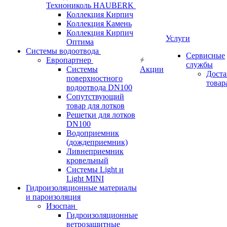
Технониколь HAUBERK
Кол​лекция Кирпич
Кол​лекция Камень
Коллекция Кирпич
Услуги
Оптима
Системы водоотвода
Сервисные
Европартнер
службы
Системы
Акции
Доста
поверхностного
товар
водоотвода DN100
Сопутствующий
товар для лотков
Решетки для лотков
DN100
Водоприемник
(дождеприемник)
Ливнеприемник
кровельный
Системы Light и
Light MINI
Гидроизоляционные материалы
и пароизоляция
Изоспан
Гидроизоляционные
ветрозащитные