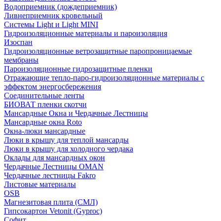
Водоприемник (дождеприемник)
Ливнеприемник кровельный
Системы Light и Light MINI
Гидроизоляционные материалы и пароизоляция
Изоспан
Гидроизоляционные ветрозащитные паропроницаемые
мембраны
Пароизоляционные гидрозащитные пленки
Отражающие тепло-паро-гидроизоляционные материалы с
эффектом энергосбережения
Соединительные ленты
БИОВАТ пленки скотчи
Мансардные Окна и Чердачные Лестницы
Мансардные окна Roto
Окна-люки мансардные
Люки в крышу для теплой мансарды
Люки в крышу для холодного чердака
Оклады для мансардных окон
Чердачные Лестницы OMAN
Чердачные лестницы Fakro
Листовые материалы
OSB
Магнезитовая плита (СМЛ)
Гипсокартон Vetonit (Gyproc)
Софит