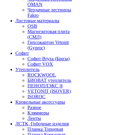
OMAN
Чердачные лестницы
Fakro
Листовые материалы
OSB
Магнезитовая плита
(СМЛ)
Гипсокартон Vetonit
(Gyproc)
Софит
Софит Bryza (Бриза)
Софит VOX
Утеплитель
ROCKWOOL
БИОВАТ утеплитель
ПЕНОПЛЭКС ®
VETONIT (ISOVER)
ISOROC
Кровельные аксессуары
Разное
Кляммеры
Ленты
ЛСТК, Гибочные изделия
Планка Торцевая
Планка Коньковая