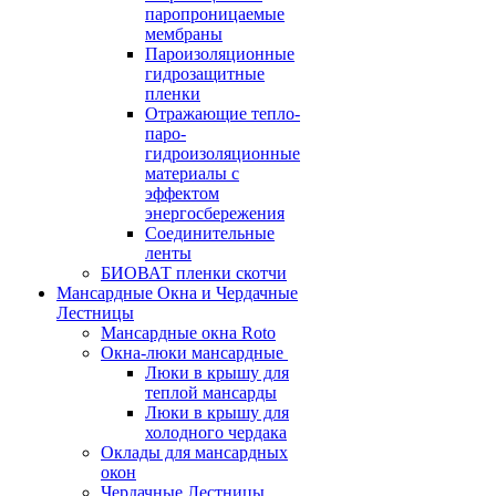
паропроницаемые
мембраны
Пароизоляционные
гидрозащитные
пленки
Отражающие тепло-
паро-
гидроизоляционные
материалы с
эффектом
энергосбережения
Соединительные
ленты
БИОВАТ пленки скотчи
Мансардные Окна и Чердачные
Лестницы
Мансардные окна Roto
Окна-люки мансардные
Люки в крышу для
теплой мансарды
Люки в крышу для
холодного чердака
Оклады для мансардных
окон
Чердачные Лестницы