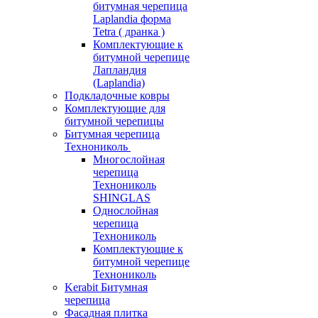
битумная черепица
Laplandia форма
Tetra ( дранка )
Комплектующие к
битумной черепице
Лапландия
(Laplandia)
Подкладочные ковры
Комплектующие для
битумной черепицы
Битумная черепица
Технониколь
Многослойная
черепица
Технониколь
SHINGLAS
Однослойная
черепица
Технониколь
Комплектующие к
битумной черепице
Технониколь
Kerabit Битумная
черепица
Фасадная плитка