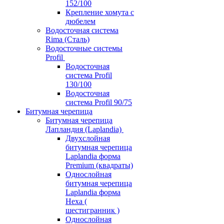
152/100
Крепление хомута с
дюбелем
Водосточная система
Rima (Сталь)
Водосточные системы
Profil
Водосточная
система Profil
130/100
Водосточная
система Profil 90/75
Битумная черепица
Битумная черепица
Лапландия (Laplandia)
Двухслойная
битумная черепица
Laplandia форма
Premium (квадраты)
Однослойная
битумная черепица
Laplandia форма
Hexa (
шестигранник )
Однослойная