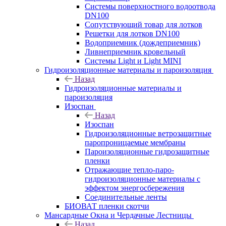
Системы поверхностного водоотвода
DN100
Сопутствующий товар для лотков
Решетки для лотков DN100
Водоприемник (дождеприемник)
Ливнеприемник кровельный
Системы Light и Light MINI
Гидроизоляционные материалы и пароизоляция
Назад
Гидроизоляционные материалы и
пароизоляция
Изоспан
Назад
Изоспан
Гидроизоляционные ветрозащитные
паропроницаемые мембраны
Пароизоляционные гидрозащитные
пленки
Отражающие тепло-паро-
гидроизоляционные материалы с
эффектом энергосбережения
Соединительные ленты
БИОВАТ пленки скотчи
Мансардные Окна и Чердачные Лестницы
Назад