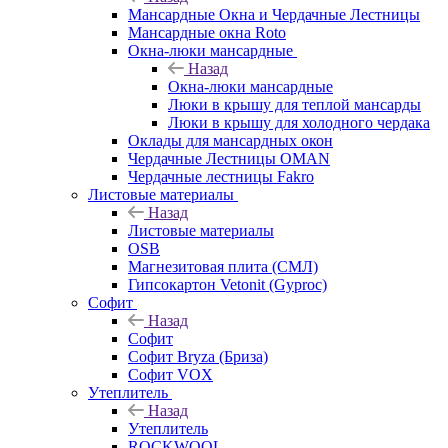
Мансардные Окна и Чердачные Лестницы
Мансардные окна Roto
Окна-люки мансардные
Назад
Окна-люки мансардные
Люки в крышу для теплой мансарды
Люки в крышу для холодного чердака
Оклады для мансардных окон
Чердачные Лестницы OMAN
Чердачные лестницы Fakro
Листовые материалы
Назад
Листовые материалы
OSB
Магнезитовая плита (СМЛ)
Гипсокартон Vetonit (Gyproc)
Софит
Назад
Софит
Софит Bryza (Бриза)
Софит VOX
Утеплитель
Назад
Утеплитель
ROCKWOOL