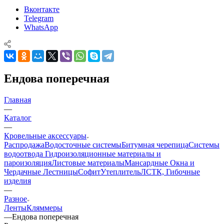
Вконтакте
Telegram
WhatsApp
Ендова поперечная
Главная
—
Каталог
—
Кровельные аксессуары
Распродажа
Водосточные системы
Битумная черепица
Системы
водоотвода
Гидроизоляционные материалы и
пароизоляция
Листовые материалы
Мансардные Окна и
Чердачные Лестницы
Софит
Утеплитель
ЛСТК, Гибочные
изделия
—
Разное
Ленты
Кляммеры
—
Ендова поперечная