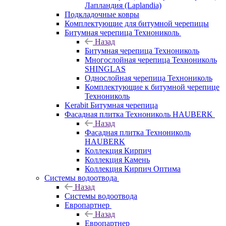
Лапландия (Laplandia)
Подкладочные ковры
Комплектующие для битумной черепицы
Битумная черепица Технониколь
Назад
Битумная черепица Технониколь
Многослойная черепица Технониколь
SHINGLAS
Однослойная черепица Технониколь
Комплектующие к битумной черепице
Технониколь
Kerabit Битумная черепица
Фасадная плитка Технониколь HAUBERK
Назад
Фасадная плитка Технониколь
HAUBERK
Кол​лекция Кирпич
Кол​лекция Камень
Коллекция Кирпич Оптима
Системы водоотвода
Назад
Системы водоотвода
Европартнер
Назад
Европартнер