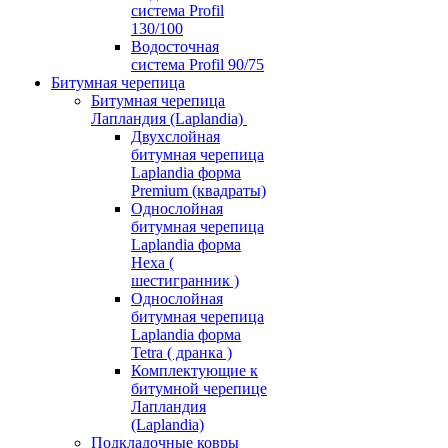
система Profil
130/100
Водосточная
система Profil 90/75
Битумная черепица
Битумная черепица
Лапландия (Laplandia)
Двухслойная
битумная черепица
Laplandia форма
Premium (квадраты)
Однослойная
битумная черепица
Laplandia форма
Hexa (
шестигранник )
Однослойная
битумная черепица
Laplandia форма
Tetra ( дранка )
Комплектующие к
битумной черепице
Лапландия
(Laplandia)
Подкладочные ковры