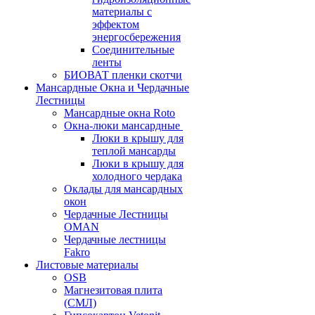
материалы с
эффектом
энергосбережения
Соединительные
ленты
БИОВАТ пленки скотчи
Мансардные Окна и Чердачные
Лестницы
Мансардные окна Roto
Окна-люки мансардные
Люки в крышу для
теплой мансарды
Люки в крышу для
холодного чердака
Оклады для мансардных
окон
Чердачные Лестницы
OMAN
Чердачные лестницы
Fakro
Листовые материалы
OSB
Магнезитовая плита
(СМЛ)