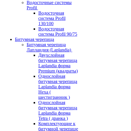
Водосточные системы
Profil
Водосточная
система Profil
130/100
Водосточная
система Profil 90/75
Битумная черепица
Битумная черепица
Лапландия (Laplandia)
Двухслойная
битумная черепица
Laplandia форма
Premium (квадраты)
Однослойная
битумная черепица
Laplandia форма
Hexa (
шестигранник )
Однослойная
битумная черепица
Laplandia форма
Tetra ( дранка )
Комплектующие к
битумной черепице