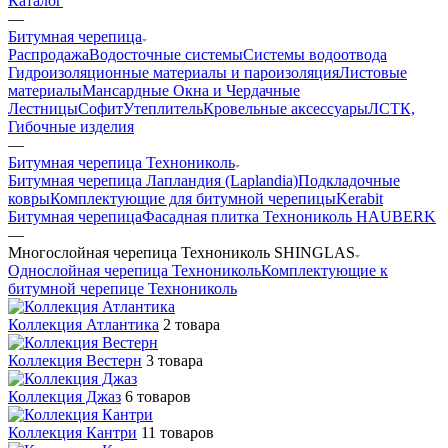
Каталог
—
Битумная черепица
Распродажа
Водосточные системы
Системы водоотвода
Гидроизоляционные материалы и пароизоляция
Листовые
материалы
Мансардные Окна и Чердачные
Лестницы
Софит
Утеплитель
Кровельные аксессуары
ЛСТК,
Гибочные изделия
—
Битумная черепица Технониколь
Битумная черепица Лапландия (Laplandia)
Подкладочные
ковры
Комплектующие для битумной черепицы
Kerabit
Битумная черепица
Фасадная плитка Технониколь HAUBERK
—
Многослойная черепица Технониколь SHINGLAS
Однослойная черепица Технониколь
Комплектующие к
битумной черепице Технониколь
Коллекция Атлантика
2 товара
Коллекция Вестерн
3 товара
Коллекция Джаз
6 товаров
Коллекция Кантри
11 товаров