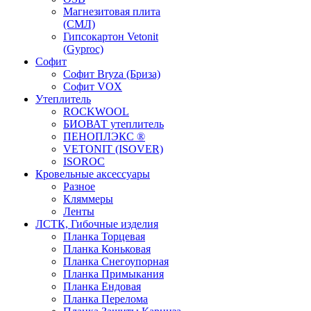
Магнезитовая плита
(СМЛ)
Гипсокартон Vetonit
(Gyproc)
Софит
Софит Bryza (Бриза)
Софит VOX
Утеплитель
ROCKWOOL
БИОВАТ утеплитель
ПЕНОПЛЭКС ®
VETONIT (ISOVER)
ISOROC
Кровельные аксессуары
Разное
Кляммеры
Ленты
ЛСТК, Гибочные изделия
Планка Торцевая
Планка Коньковая
Планка Снегоупорная
Планка Примыкания
Планка Ендовая
Планка Перелома