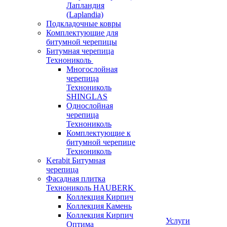
Лапландия
(Laplandia)
Подкладочные ковры
Комплектующие для
битумной черепицы
Битумная черепица
Технониколь
Многослойная
черепица
Технониколь
SHINGLAS
Однослойная
черепица
Технониколь
Комплектующие к
битумной черепице
Технониколь
Kerabit Битумная
черепица
Фасадная плитка
Технониколь HAUBERK
Кол​лекция Кирпич
Кол​лекция Камень
Коллекция Кирпич
Услуги
Оптима