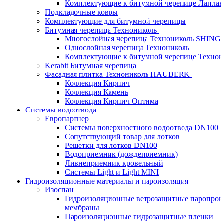
Комплектующие к битумной черепице Лапланд
Подкладочные ковры
Комплектующие для битумной черепицы
Битумная черепица Технониколь
Многослойная черепица Технониколь SHIN
Однослойная черепица Технониколь
Комплектующие к битумной черепице Техно
Kerabit Битумная черепица
Фасадная плитка Технониколь HAUBERK
Кол​лекция Кирпич
Кол​лекция Камень
Коллекция Кирпич Оптима
Системы водоотвода
Европартнер
Системы поверхностного водоотвода DN100
Сопутствующий товар для лотков
Решетки для лотков DN100
Водоприемник (дождеприемник)
Ливнеприемник кровельный
Системы Light и Light MINI
Гидроизоляционные материалы и пароизоляция
Изоспан
Гидроизоляционные ветрозащитные паропро
мембраны
Пароизоляционные гидрозащитные пленки