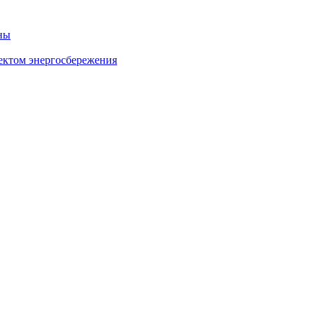
ны
ектом энергосбережения