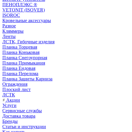
ПЕНОПЛЭКС ®
VETONIT (ISOVER)
ISOROC
Кровельные аксессуары
Разное
Кляммеры
Ленты
ЛСТК, Гибочные изделия
Планка Торцевая
Планка Коньковая
Планка Снегоупорная
Планка Примыкания
Планка Ендовая
Планка Перелома
Планка Защиты Карниза
Ограждения
Плоский лист
ЛСТК
Акции
Услуги
Сервисные службы
Доставка товара
Бренды
Статьи и инструкции
Как купить