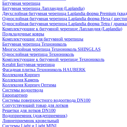
Битумная черепица
Битумная черепица Лапландия (Laplandia)
Двухслойная битумная черепица Laplandia форма Premium (ква
Однослойная битумная черепица Laplandia форма Hexa ( шести
Однослойная битумная черепица Laplandia форма Tetra ( дранка
Комплектующие к битумной черепице Лапландия (Laplandia)
Подкладочные ковры
Комплектующие для битумной черепицы
Битумная черепица Технониколь
Многослойная черепица Технониколь SHINGLAS
Однослойная черепица Технониколь
Комплектующие к битумной черепице Технониколь
Kerabit Битумная черепица
Фасадная плитка Технониколь HAUBERK
Кол​лекция Кирпич
Кол​лекция Камень
Коллекция Кирпич Оптима
Системы водоотвода
Европартнер
Системы поверхностного водоотвода DN100
Сопутствующий товар для лотков
Решетки для лотков DN100
Водоприемник (дождеприемник)
Ливнеприемник кровельный
Системы Light и Light MINI