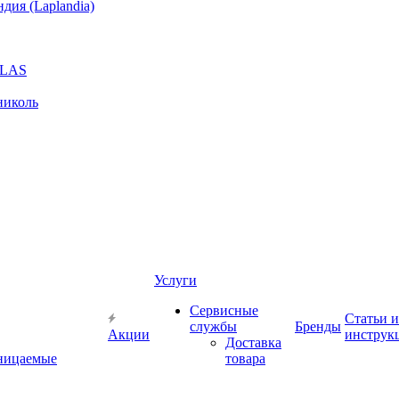
ия (Laplandia)
GLAS
николь
Услуги
Сервисные
Статьи и
службы
Бренды
Акции
инструк
Доставка
ницаемые
товара