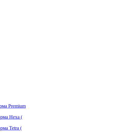
орма Premium
рма Hexa (
ма Tetra (