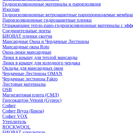
Гидроизоляционные материалы и пароизоляция
Изоспан
Гидроизоляционные ветрозащитные паропроницаемые мембра
Пароизоляционные гидрозащитные пленки
Отражающие тепло-паро-гидроизоляционные материалы с эфф
Соединительные ленты
БИОВАТ пленки скотчи
Мансардные Окна и Чердачные Лестницы
Мансардные окна Roto
Окна-люки мансардные
Люки в крышу для теплой мансарды
Люки в крышу для холодного чердака
Оклады для мансардных окон
Чердачные Лестницы OMAN
Чердачные лестницы Fakro
Листовые материалы
OSB
Магнезитовая плита (СМЛ)
Гипсокартон Vetonit (Gyproc)
Софит
Софит Bryza (Бриза)
Софит VOX
Утеплитель
ROCKWOOL
БИОВАТ утеплитель