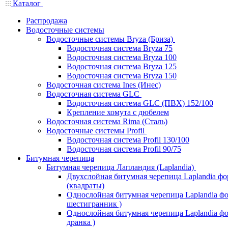
Каталог
Распродажа
Водосточные системы
Водосточные системы Bryza (Бриза)
Водосточная система Bryza 75
Водосточная система Bryza 100
Водосточная система Bryza 125
Водосточная система Bryza 150
Водосточная система Ines (Инес)
Водосточная система GLC
Водосточная система GLC (ПВХ) 152/100
Крепление хомута с дюбелем
Водосточная система Rima (Сталь)
Водосточные системы Profil
Водосточная система Profil 130/100
Водосточная система Profil 90/75
Битумная черепица
Битумная черепица Лапландия (Laplandia)
Двухслойная битумная черепица Laplandia ф
(квадраты)
Однослойная битумная черепица Laplandia фо
шестигранник )
Однослойная битумная черепица Laplandia фор
дранка )