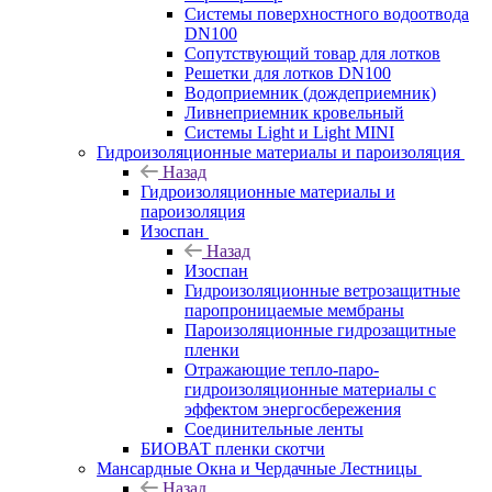
Системы поверхностного водоотвода
DN100
Сопутствующий товар для лотков
Решетки для лотков DN100
Водоприемник (дождеприемник)
Ливнеприемник кровельный
Системы Light и Light MINI
Гидроизоляционные материалы и пароизоляция
Назад
Гидроизоляционные материалы и
пароизоляция
Изоспан
Назад
Изоспан
Гидроизоляционные ветрозащитные
паропроницаемые мембраны
Пароизоляционные гидрозащитные
пленки
Отражающие тепло-паро-
гидроизоляционные материалы с
эффектом энергосбережения
Соединительные ленты
БИОВАТ пленки скотчи
Мансардные Окна и Чердачные Лестницы
Назад