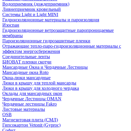
Водоприемник (дождеприемник)
Ливнеприемник кровельный
Системы Light и Light MINI
Гидроизоляционные материалы и пароизоляция
Изоспан
Гидроизоляционные ветрозащитные паропроницаемые
мембраны
Пароизоляционные гидрозащитные пленки
Отражающие тепло-паро-гидроизоляционные материалы с
эффектом энергосбережения
Соединительные ленты
БИОВАТ пленки скотчи
Мансардные Окна и Чердачные Лестницы
Мансардные окна Roto
Окна-люки мансардные
Люки в крышу для теплой мансарды
Люки в крышу для холодного чердака
Оклады для мансардных окон
Чердачные Лестницы OMAN
Чердачные лестницы Fakro
Листовые материалы
OSB
Магнезитовая плита (СМЛ)
Гипсокартон Vetonit (Gyproc)
Софит