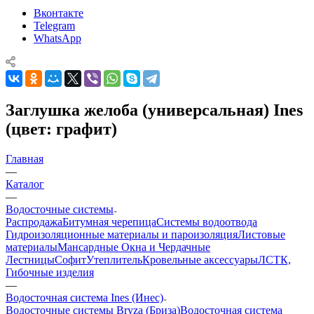
Вконтакте
Telegram
WhatsApp
Заглушка желоба (универсальная) Ines
(цвет: графит)
Главная
—
Каталог
—
Водосточные системы
Распродажа
Битумная черепица
Системы водоотвода
Гидроизоляционные материалы и пароизоляция
Листовые
материалы
Мансардные Окна и Чердачные
Лестницы
Софит
Утеплитель
Кровельные аксессуары
ЛСТК,
Гибочные изделия
—
Водосточная система Ines (Инес)
Водосточные системы Bryza (Бриза)
Водосточная система