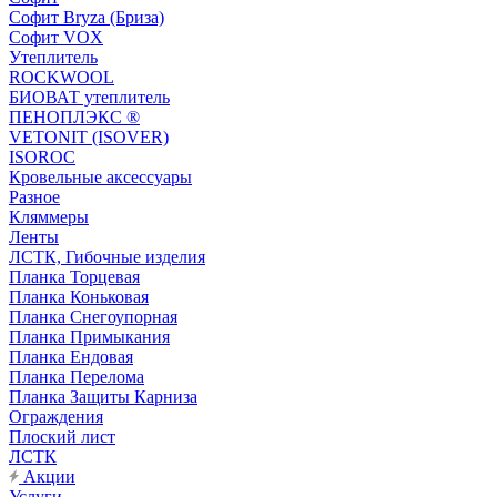
Софит Bryza (Бриза)
Софит VOX
Утеплитель
ROCKWOOL
БИОВАТ утеплитель
ПЕНОПЛЭКС ®
VETONIT (ISOVER)
ISOROC
Кровельные аксессуары
Разное
Кляммеры
Ленты
ЛСТК, Гибочные изделия
Планка Торцевая
Планка Коньковая
Планка Снегоупорная
Планка Примыкания
Планка Ендовая
Планка Перелома
Планка Защиты Карниза
Ограждения
Плоский лист
ЛСТК
Акции
Услуги