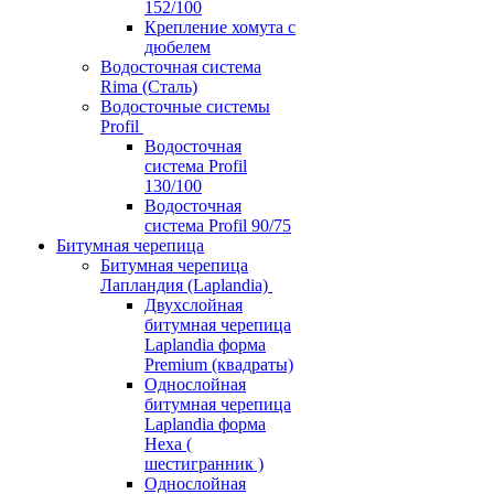
152/100
Крепление хомута с
дюбелем
Водосточная система
Rima (Сталь)
Водосточные системы
Profil
Водосточная
система Profil
130/100
Водосточная
система Profil 90/75
Битумная черепица
Битумная черепица
Лапландия (Laplandia)
Двухслойная
битумная черепица
Laplandia форма
Premium (квадраты)
Однослойная
битумная черепица
Laplandia форма
Hexa (
шестигранник )
Однослойная