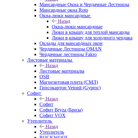
Мансардные Окна и Чердачные Лестницы
Мансардные окна Roto
Окна-люки мансардные
Назад
Окна-люки мансардные
Люки в крышу для теплой мансарды
Люки в крышу для холодного чердака
Оклады для мансардных окон
Чердачные Лестницы OMAN
Чердачные лестницы Fakro
Листовые материалы
Назад
Листовые материалы
OSB
Магнезитовая плита (СМЛ)
Гипсокартон Vetonit (Gyproc)
Софит
Назад
Софит
Софит Bryza (Бриза)
Софит VOX
Утеплитель
Назад
Утеплитель
ROCKWOOL