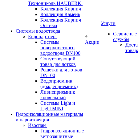
Технониколь HAUBERK
Кол​лекция Кирпич
Кол​лекция Камень
Коллекция Кирпич
Услуги
Оптима
Системы водоотвода
Сервисные
Европартнер
службы
Системы
Акции
Доста
поверхностного
товар
водоотвода DN100
Сопутствующий
товар для лотков
Решетки для лотков
DN100
Водоприемник
(дождеприемник)
Ливнеприемник
кровельный
Системы Light и
Light MINI
Гидроизоляционные материалы
и пароизоляция
Изоспан
Гидроизоляционные
ветрозащитные