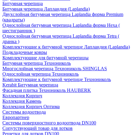
Битумная черепица
Битумная черепица Лапландия (Laplandia)
Двухслойная битумная черепица Laplandia форма Premium
(квадраты)
Однослойная битумная черепица Laplandia форма Hexa (
шестигранник )
Однослойная битумная черепица Laplandia форма Tetra (
дранка )
Комплектующие к битумной черепице Лапландия (Laplandia)
Подкладочные ковры
Комплектующие для битумной черепицы
Битумная черепица Технониколь
Многослойная черепица Технониколь SHINGLAS
Однослойная черепица Технониколь
Комплектующие к битумной черепице Технониколь
Kerabit Битумная черепица
Фасадная плитка Технониколь HAUBERK
Кол​лекция Кирпич
Кол​лекция Камень
Коллекция Кирпич Оптима
Системы водоотвода
Европартнер
Системы поверхностного водоотвода DN100
Сопутствующий товар для лотков
Решетки для лотков DN100