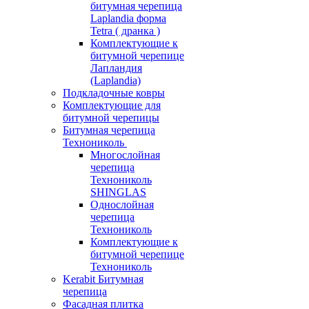
битумная черепица
Laplandia форма
Tetra ( дранка )
Комплектующие к
битумной черепице
Лапландия
(Laplandia)
Подкладочные ковры
Комплектующие для
битумной черепицы
Битумная черепица
Технониколь
Многослойная
черепица
Технониколь
SHINGLAS
Однослойная
черепица
Технониколь
Комплектующие к
битумной черепице
Технониколь
Kerabit Битумная
черепица
Фасадная плитка