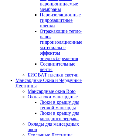
паропроницаемые
мембраны
Пароизоляционные
гидрозащитные
пленки
Отражающие тепло-
паро-
гидроизоляционные
материалы с
эффектом
энергосбережения
Соединительные
ленты
БИОВАТ пленки скотчи
Мансардные Окна и Чердачные
Лестницы
Мансардные окна Roto
Окна-люки мансардные
Люки в крышу для
теплой мансарды
Люки в крышу для
холодного чердака
Оклады для мансардных
окон
Чердачные Лестницы