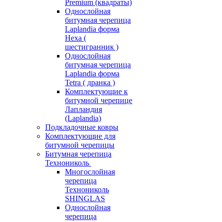
Premium (квадраты)
Однослойная
битумная черепица
Laplandia форма
Hexa (
шестигранник )
Однослойная
битумная черепица
Laplandia форма
Tetra ( дранка )
Комплектующие к
битумной черепице
Лапландия
(Laplandia)
Подкладочные ковры
Комплектующие для
битумной черепицы
Битумная черепица
Технониколь
Многослойная
черепица
Технониколь
SHINGLAS
Однослойная
черепица