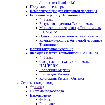
Лапландия (Laplandia)
Подкладочные ковры
Комплектующие для битумной черепицы
Битумная черепица Технониколь
Назад
Битумная черепица Технониколь
Многослойная черепица Технониколь
SHINGLAS
Однослойная черепица Технониколь
Комплектующие к битумной черепице
Технониколь
Kerabit Битумная черепица
Фасадная плитка Технониколь HAUBERK
Назад
Фасадная плитка Технониколь
HAUBERK
Кол​лекция Кирпич
Кол​лекция Камень
Коллекция Кирпич Оптима
Системы водоотвода
Назад
Системы водоотвода
Европартнер
Назад
Европартнер