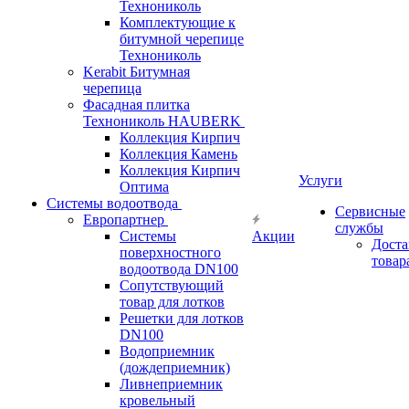
Технониколь
Комплектующие к
битумной черепице
Технониколь
Kerabit Битумная
черепица
Фасадная плитка
Технониколь HAUBERK
Кол​лекция Кирпич
Кол​лекция Камень
Коллекция Кирпич
Услуги
Оптима
Системы водоотвода
Сервисные
Европартнер
службы
Системы
Акции
Доста
поверхностного
товар
водоотвода DN100
Сопутствующий
товар для лотков
Решетки для лотков
DN100
Водоприемник
(дождеприемник)
Ливнеприемник
кровельный