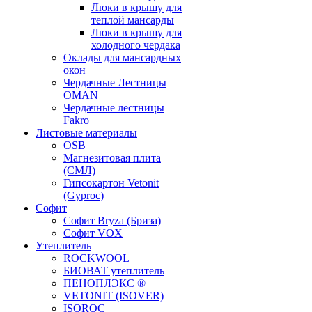
Люки в крышу для
теплой мансарды
Люки в крышу для
холодного чердака
Оклады для мансардных
окон
Чердачные Лестницы
OMAN
Чердачные лестницы
Fakro
Листовые материалы
OSB
Магнезитовая плита
(СМЛ)
Гипсокартон Vetonit
(Gyproc)
Софит
Софит Bryza (Бриза)
Софит VOX
Утеплитель
ROCKWOOL
БИОВАТ утеплитель
ПЕНОПЛЭКС ®
VETONIT (ISOVER)
ISOROC