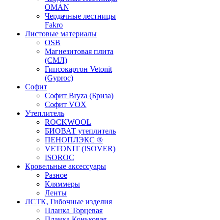
OMAN
Чердачные лестницы
Fakro
Листовые материалы
OSB
Магнезитовая плита
(СМЛ)
Гипсокартон Vetonit
(Gyproc)
Софит
Софит Bryza (Бриза)
Софит VOX
Утеплитель
ROCKWOOL
БИОВАТ утеплитель
ПЕНОПЛЭКС ®
VETONIT (ISOVER)
ISOROC
Кровельные аксессуары
Разное
Кляммеры
Ленты
ЛСТК, Гибочные изделия
Планка Торцевая
Планка Коньковая