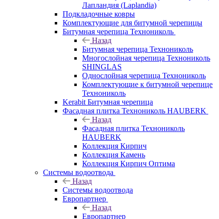
Лапландия (Laplandia)
Подкладочные ковры
Комплектующие для битумной черепицы
Битумная черепица Технониколь
Назад
Битумная черепица Технониколь
Многослойная черепица Технониколь
SHINGLAS
Однослойная черепица Технониколь
Комплектующие к битумной черепице
Технониколь
Kerabit Битумная черепица
Фасадная плитка Технониколь HAUBERK
Назад
Фасадная плитка Технониколь
HAUBERK
Кол​лекция Кирпич
Кол​лекция Камень
Коллекция Кирпич Оптима
Системы водоотвода
Назад
Системы водоотвода
Европартнер
Назад
Европартнер