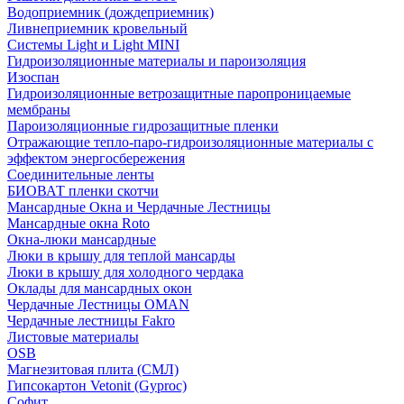
Водоприемник (дождеприемник)
Ливнеприемник кровельный
Системы Light и Light MINI
Гидроизоляционные материалы и пароизоляция
Изоспан
Гидроизоляционные ветрозащитные паропроницаемые
мембраны
Пароизоляционные гидрозащитные пленки
Отражающие тепло-паро-гидроизоляционные материалы с
эффектом энергосбережения
Соединительные ленты
БИОВАТ пленки скотчи
Мансардные Окна и Чердачные Лестницы
Мансардные окна Roto
Окна-люки мансардные
Люки в крышу для теплой мансарды
Люки в крышу для холодного чердака
Оклады для мансардных окон
Чердачные Лестницы OMAN
Чердачные лестницы Fakro
Листовые материалы
OSB
Магнезитовая плита (СМЛ)
Гипсокартон Vetonit (Gyproc)
Софит