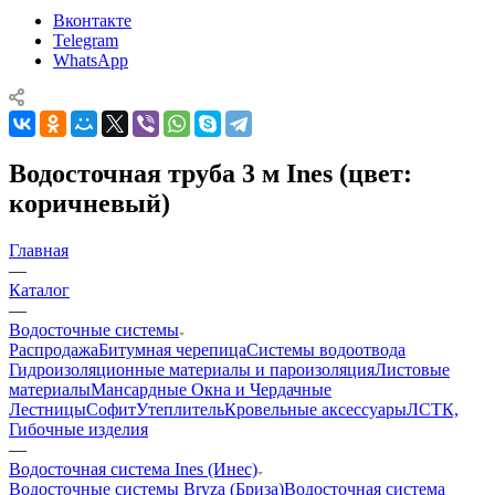
Вконтакте
Telegram
WhatsApp
Водосточная труба 3 м Ines (цвет:
коричневый)
Главная
—
Каталог
—
Водосточные системы
Распродажа
Битумная черепица
Системы водоотвода
Гидроизоляционные материалы и пароизоляция
Листовые
материалы
Мансардные Окна и Чердачные
Лестницы
Софит
Утеплитель
Кровельные аксессуары
ЛСТК,
Гибочные изделия
—
Водосточная система Ines (Инес)
Водосточные системы Bryza (Бриза)
Водосточная система