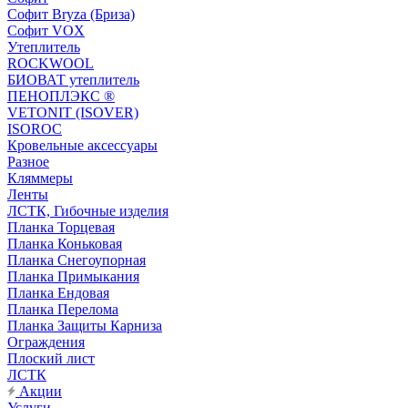
Софит Bryza (Бриза)
Софит VOX
Утеплитель
ROCKWOOL
БИОВАТ утеплитель
ПЕНОПЛЭКС ®
VETONIT (ISOVER)
ISOROC
Кровельные аксессуары
Разное
Кляммеры
Ленты
ЛСТК, Гибочные изделия
Планка Торцевая
Планка Коньковая
Планка Снегоупорная
Планка Примыкания
Планка Ендовая
Планка Перелома
Планка Защиты Карниза
Ограждения
Плоский лист
ЛСТК
Акции
Услуги