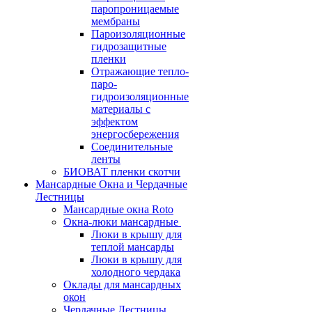
паропроницаемые
мембраны
Пароизоляционные
гидрозащитные
пленки
Отражающие тепло-
паро-
гидроизоляционные
материалы с
эффектом
энергосбережения
Соединительные
ленты
БИОВАТ пленки скотчи
Мансардные Окна и Чердачные
Лестницы
Мансардные окна Roto
Окна-люки мансардные
Люки в крышу для
теплой мансарды
Люки в крышу для
холодного чердака
Оклады для мансардных
окон
Чердачные Лестницы