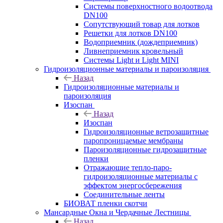
Системы поверхностного водоотвода
DN100
Сопутствующий товар для лотков
Решетки для лотков DN100
Водоприемник (дождеприемник)
Ливнеприемник кровельный
Системы Light и Light MINI
Гидроизоляционные материалы и пароизоляция
Назад
Гидроизоляционные материалы и
пароизоляция
Изоспан
Назад
Изоспан
Гидроизоляционные ветрозащитные
паропроницаемые мембраны
Пароизоляционные гидрозащитные
пленки
Отражающие тепло-паро-
гидроизоляционные материалы с
эффектом энергосбережения
Соединительные ленты
БИОВАТ пленки скотчи
Мансардные Окна и Чердачные Лестницы
Назад