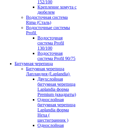
152/100
Крепление хомута с
дюбелем
Водосточная система
Rima (Сталь)
Водосточные системы
Profil
Водосточная
система Profil
130/100
Водосточная
система Profil 90/75
Битумная черепица
Битумная черепица
Лапландия (Laplandia)
Двухслойная
битумная черепица
Laplandia форма
Premium (квадраты)
Однослойная
битумная черепица
Laplandia форма
Hexa (
шестигранник )
Однослойная