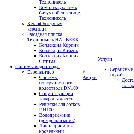
Технониколь
Комплектующие к
битумной черепице
Технониколь
Kerabit Битумная
черепица
Фасадная плитка
Технониколь HAUBERK
Кол​лекция Кирпич
Кол​лекция Камень
Коллекция Кирпич
Услуги
Оптима
Системы водоотвода
Сервисные
Европартнер
службы
Системы
Акции
Доста
поверхностного
товар
водоотвода DN100
Сопутствующий
товар для лотков
Решетки для лотков
DN100
Водоприемник
(дождеприемник)
Ливнеприемник
кровельный