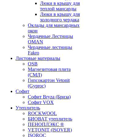
Люки в крышу для
теплой мансарды
Люки в крышу для
холодного чердака
Оклады для мансардных
окон
Чердачные Лестницы
OMAN
Чердачные лестницы
Fakro
Листовые материалы
OSB
Магнезитовая плита
(СМЛ)
Гипсокартон Vetonit
(Gyproc)
Софит
Софит Bryza (Бриза)
Софит VOX
Утеплитель
ROCKWOOL
БИОВАТ утеплитель
ПЕНОПЛЭКС ®
VETONIT (ISOVER)
ISOROC