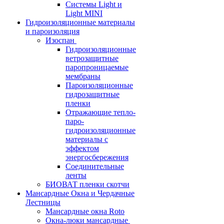
Системы Light и
Light MINI
Гидроизоляционные материалы
и пароизоляция
Изоспан
Гидроизоляционные
ветрозащитные
паропроницаемые
мембраны
Пароизоляционные
гидрозащитные
пленки
Отражающие тепло-
паро-
гидроизоляционные
материалы с
эффектом
энергосбережения
Соединительные
ленты
БИОВАТ пленки скотчи
Мансардные Окна и Чердачные
Лестницы
Мансардные окна Roto
Окна-люки мансардные