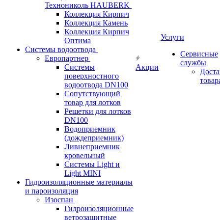
Технониколь HAUBERK
Кол​лекция Кирпич
Кол​лекция Камень
Коллекция Кирпич
Услуги
Оптима
Системы водоотвода
Сервисные
Европартнер
службы
Системы
Акции
Доста
поверхностного
товар
водоотвода DN100
Сопутствующий
товар для лотков
Решетки для лотков
DN100
Водоприемник
(дождеприемник)
Ливнеприемник
кровельный
Системы Light и
Light MINI
Гидроизоляционные материалы
и пароизоляция
Изоспан
Гидроизоляционные
ветрозащитные