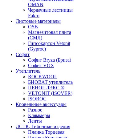
OMAN
Чердачные лестницы
Fakro
Листовые материалы
OSB
Магнезитовая плита
(СМЛ)
Гипсокартон Vetonit
(Gyproc)
Софит
Софит Bryza (Бриза)
Софит VOX
Утеплитель
ROCKWOOL
БИОВАТ утеплитель
ПЕНОПЛЭКС ®
VETONIT (ISOVER)
ISOROC
Кровельные аксессуары
Разное
Кляммеры
Ленты
ЛСТК, Гибочные изделия
Планка Торцевая
Планка Коньковая