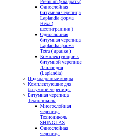
Premium (квадраты)
Однослойная
битумная черепица
Laplandia форма
Hexa (
шестигранник )
Однослойная
битумная черепица
Laplandia форма
Tetra ( дранка )
Комплектующие к
битумной черепице
Лапландия
(Laplandia)
Подкладочные ковры
Комплектующие для
битумной черепицы
Битумная черепица
Технониколь
Многослойная
черепица
Технониколь
SHINGLAS
Однослойная
черепица