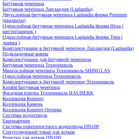
Битумная черепица
Битумная черепица Лапландия (Laplandia)
Двухслойная битумная черепица Laplandia форма Premium
(квадраты)
Однослойная битумная черепица Laplandia форма Hexa (
шестигранник )
Однослойная битумная черепица Laplandia форма Tetra (
дранка )
Комплектующие к битумной черепице Лапландия (Laplandia)
Подкладочные ковры
Комплектующие для битумной черепицы
Битумная черепица Технониколь
Многослойная черепица Технониколь SHINGLAS
Однослойная черепица Технониколь
Комплектующие к битумной черепице Технониколь
Kerabit Битумная черепица
Фасадная плитка Технониколь HAUBERK
Кол​лекция Кирпич
Кол​лекция Камень
Коллекция Кирпич Оптима
Системы водоотвода
Европартнер
Системы поверхностного водоотвода DN100
Сопутствующий товар для лотков
Решетки для лотков DN100