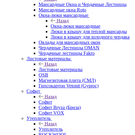
Мансардные Окна и Чердачные Лестницы
Мансардные окна Roto
Окна-люки мансардные
Назад
Окна-люки мансардные
Люки в крышу для теплой мансарды
Люки в крышу для холодного чердака
Оклады для мансардных окон
Чердачные Лестницы OMAN
Чердачные лестницы Fakro
Листовые материалы
Назад
Листовые материалы
OSB
Магнезитовая плита (СМЛ)
Гипсокартон Vetonit (Gyproc)
Софит
Назад
Софит
Софит Bryza (Бриза)
Софит VOX
Утеплитель
Назад
Утеплитель
ROCKWOOL