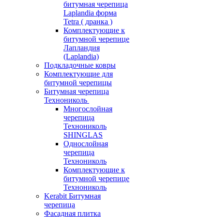
битумная черепица
Laplandia форма
Tetra ( дранка )
Комплектующие к
битумной черепице
Лапландия
(Laplandia)
Подкладочные ковры
Комплектующие для
битумной черепицы
Битумная черепица
Технониколь
Многослойная
черепица
Технониколь
SHINGLAS
Однослойная
черепица
Технониколь
Комплектующие к
битумной черепице
Технониколь
Kerabit Битумная
черепица
Фасадная плитка