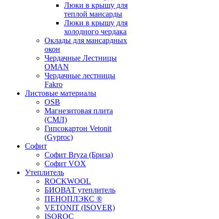
Люки в крышу для
теплой мансарды
Люки в крышу для
холодного чердака
Оклады для мансардных
окон
Чердачные Лестницы
OMAN
Чердачные лестницы
Fakro
Листовые материалы
OSB
Магнезитовая плита
(СМЛ)
Гипсокартон Vetonit
(Gyproc)
Софит
Софит Bryza (Бриза)
Софит VOX
Утеплитель
ROCKWOOL
БИОВАТ утеплитель
ПЕНОПЛЭКС ®
VETONIT (ISOVER)
ISOROC