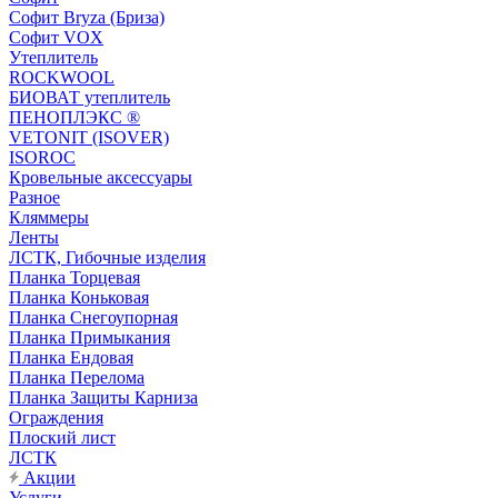
Софит Bryza (Бриза)
Софит VOX
Утеплитель
ROCKWOOL
БИОВАТ утеплитель
ПЕНОПЛЭКС ®
VETONIT (ISOVER)
ISOROC
Кровельные аксессуары
Разное
Кляммеры
Ленты
ЛСТК, Гибочные изделия
Планка Торцевая
Планка Коньковая
Планка Снегоупорная
Планка Примыкания
Планка Ендовая
Планка Перелома
Планка Защиты Карниза
Ограждения
Плоский лист
ЛСТК
Акции
Услуги