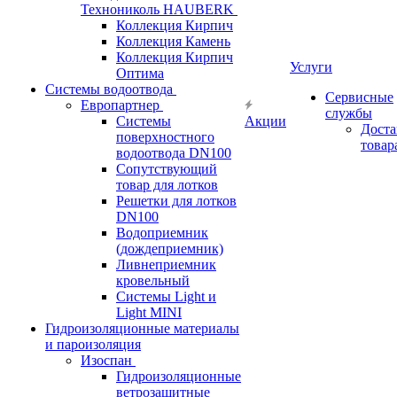
Технониколь HAUBERK
Кол​лекция Кирпич
Кол​лекция Камень
Коллекция Кирпич
Услуги
Оптима
Системы водоотвода
Сервисные
Европартнер
службы
Системы
Акции
Доста
поверхностного
товар
водоотвода DN100
Сопутствующий
товар для лотков
Решетки для лотков
DN100
Водоприемник
(дождеприемник)
Ливнеприемник
кровельный
Системы Light и
Light MINI
Гидроизоляционные материалы
и пароизоляция
Изоспан
Гидроизоляционные
ветрозащитные