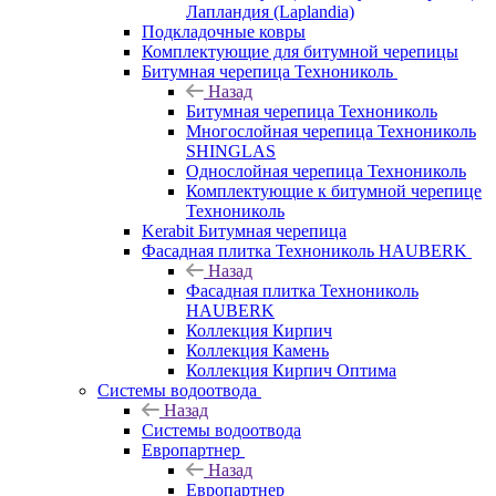
Лапландия (Laplandia)
Подкладочные ковры
Комплектующие для битумной черепицы
Битумная черепица Технониколь
Назад
Битумная черепица Технониколь
Многослойная черепица Технониколь
SHINGLAS
Однослойная черепица Технониколь
Комплектующие к битумной черепице
Технониколь
Kerabit Битумная черепица
Фасадная плитка Технониколь HAUBERK
Назад
Фасадная плитка Технониколь
HAUBERK
Кол​лекция Кирпич
Кол​лекция Камень
Коллекция Кирпич Оптима
Системы водоотвода
Назад
Системы водоотвода
Европартнер
Назад
Европартнер