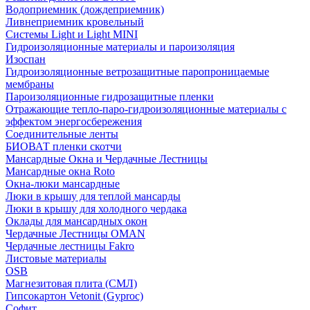
Водоприемник (дождеприемник)
Ливнеприемник кровельный
Системы Light и Light MINI
Гидроизоляционные материалы и пароизоляция
Изоспан
Гидроизоляционные ветрозащитные паропроницаемые
мембраны
Пароизоляционные гидрозащитные пленки
Отражающие тепло-паро-гидроизоляционные материалы с
эффектом энергосбережения
Соединительные ленты
БИОВАТ пленки скотчи
Мансардные Окна и Чердачные Лестницы
Мансардные окна Roto
Окна-люки мансардные
Люки в крышу для теплой мансарды
Люки в крышу для холодного чердака
Оклады для мансардных окон
Чердачные Лестницы OMAN
Чердачные лестницы Fakro
Листовые материалы
OSB
Магнезитовая плита (СМЛ)
Гипсокартон Vetonit (Gyproc)
Софит