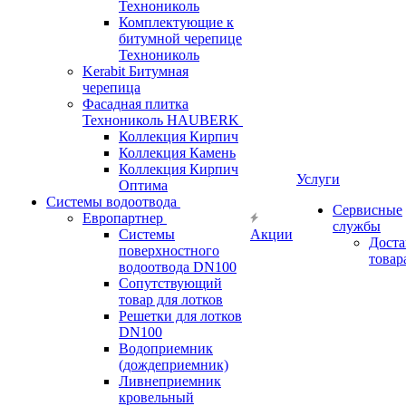
Технониколь
Комплектующие к
битумной черепице
Технониколь
Kerabit Битумная
черепица
Фасадная плитка
Технониколь HAUBERK
Кол​лекция Кирпич
Кол​лекция Камень
Коллекция Кирпич
Услуги
Оптима
Системы водоотвода
Сервисные
Европартнер
службы
Системы
Акции
Доста
поверхностного
товар
водоотвода DN100
Сопутствующий
товар для лотков
Решетки для лотков
DN100
Водоприемник
(дождеприемник)
Ливнеприемник
кровельный