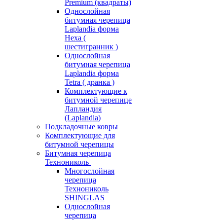
Premium (квадраты)
Однослойная
битумная черепица
Laplandia форма
Hexa (
шестигранник )
Однослойная
битумная черепица
Laplandia форма
Tetra ( дранка )
Комплектующие к
битумной черепице
Лапландия
(Laplandia)
Подкладочные ковры
Комплектующие для
битумной черепицы
Битумная черепица
Технониколь
Многослойная
черепица
Технониколь
SHINGLAS
Однослойная
черепица