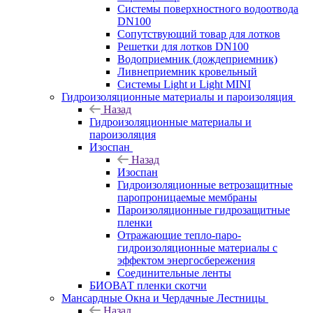
Системы поверхностного водоотвода
DN100
Сопутствующий товар для лотков
Решетки для лотков DN100
Водоприемник (дождеприемник)
Ливнеприемник кровельный
Системы Light и Light MINI
Гидроизоляционные материалы и пароизоляция
Назад
Гидроизоляционные материалы и
пароизоляция
Изоспан
Назад
Изоспан
Гидроизоляционные ветрозащитные
паропроницаемые мембраны
Пароизоляционные гидрозащитные
пленки
Отражающие тепло-паро-
гидроизоляционные материалы с
эффектом энергосбережения
Соединительные ленты
БИОВАТ пленки скотчи
Мансардные Окна и Чердачные Лестницы
Назад