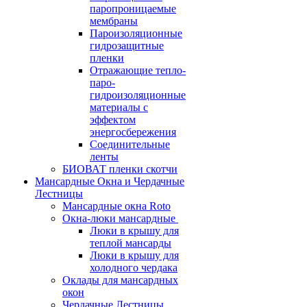
паропроницаемые
мембраны
Пароизоляционные
гидрозащитные
пленки
Отражающие тепло-
паро-
гидроизоляционные
материалы с
эффектом
энергосбережения
Соединительные
ленты
БИОВАТ пленки скотчи
Мансардные Окна и Чердачные
Лестницы
Мансардные окна Roto
Окна-люки мансардные
Люки в крышу для
теплой мансарды
Люки в крышу для
холодного чердака
Оклады для мансардных
окон
Чердачные Лестницы