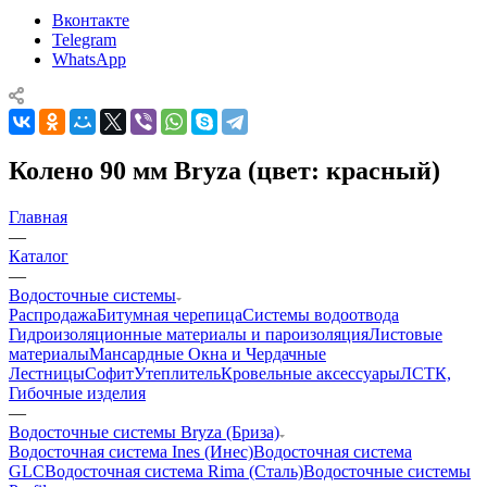
Вконтакте
Telegram
WhatsApp
Колено 90 мм Bryza (цвет: красный)
Главная
—
Каталог
—
Водосточные системы
Распродажа
Битумная черепица
Системы водоотвода
Гидроизоляционные материалы и пароизоляция
Листовые
материалы
Мансардные Окна и Чердачные
Лестницы
Софит
Утеплитель
Кровельные аксессуары
ЛСТК,
Гибочные изделия
—
Водосточные системы Bryza (Бриза)
Водосточная система Ines (Инес)
Водосточная система
GLC
Водосточная система Rima (Сталь)
Водосточные системы