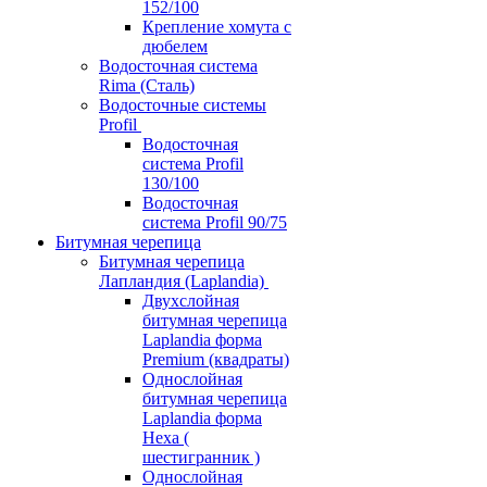
152/100
Крепление хомута с
дюбелем
Водосточная система
Rima (Сталь)
Водосточные системы
Profil
Водосточная
система Profil
130/100
Водосточная
система Profil 90/75
Битумная черепица
Битумная черепица
Лапландия (Laplandia)
Двухслойная
битумная черепица
Laplandia форма
Premium (квадраты)
Однослойная
битумная черепица
Laplandia форма
Hexa (
шестигранник )
Однослойная