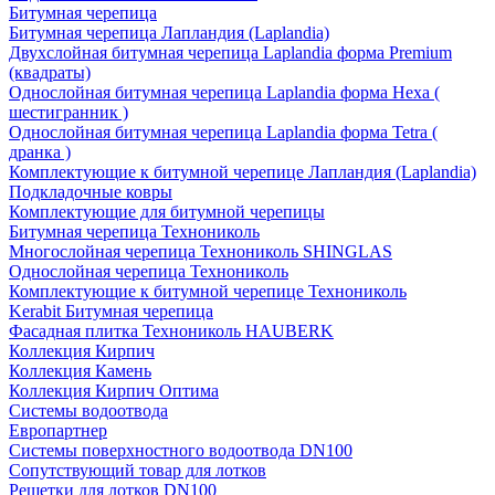
Битумная черепица
Битумная черепица Лапландия (Laplandia)
Двухслойная битумная черепица Laplandia форма Premium
(квадраты)
Однослойная битумная черепица Laplandia форма Hexa (
шестигранник )
Однослойная битумная черепица Laplandia форма Tetra (
дранка )
Комплектующие к битумной черепице Лапландия (Laplandia)
Подкладочные ковры
Комплектующие для битумной черепицы
Битумная черепица Технониколь
Многослойная черепица Технониколь SHINGLAS
Однослойная черепица Технониколь
Комплектующие к битумной черепице Технониколь
Kerabit Битумная черепица
Фасадная плитка Технониколь HAUBERK
Кол​лекция Кирпич
Кол​лекция Камень
Коллекция Кирпич Оптима
Системы водоотвода
Европартнер
Системы поверхностного водоотвода DN100
Сопутствующий товар для лотков
Решетки для лотков DN100