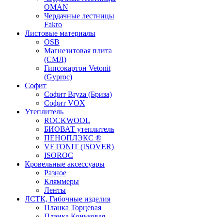
OMAN
Чердачные лестницы
Fakro
Листовые материалы
OSB
Магнезитовая плита
(СМЛ)
Гипсокартон Vetonit
(Gyproc)
Софит
Софит Bryza (Бриза)
Софит VOX
Утеплитель
ROCKWOOL
БИОВАТ утеплитель
ПЕНОПЛЭКС ®
VETONIT (ISOVER)
ISOROC
Кровельные аксессуары
Разное
Кляммеры
Ленты
ЛСТК, Гибочные изделия
Планка Торцевая
Планка Коньковая