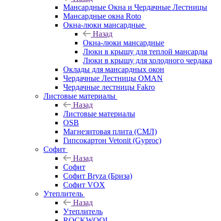
Мансардные Окна и Чердачные Лестницы
Мансардные окна Roto
Окна-люки мансардные
Назад
Окна-люки мансардные
Люки в крышу для теплой мансарды
Люки в крышу для холодного чердака
Оклады для мансардных окон
Чердачные Лестницы OMAN
Чердачные лестницы Fakro
Листовые материалы
Назад
Листовые материалы
OSB
Магнезитовая плита (СМЛ)
Гипсокартон Vetonit (Gyproc)
Софит
Назад
Софит
Софит Bryza (Бриза)
Софит VOX
Утеплитель
Назад
Утеплитель
ROCKWOOL