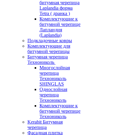
битумная черепица
Laplandia форма
Tetra ( дранка )
Комплектующие к
битумной черепице
Лапландия
(Laplandia)
Подкладочные ковры
Комплектующие для
битумной черепицы
Битумная черепица
Технониколь
Многослойная
черепица
Технониколь
SHINGLAS
Однослойная
черепица
Технониколь
Комплектующие к
битумной черепице
Технониколь
Kerabit Битумная
черепица
Фасадная плитка