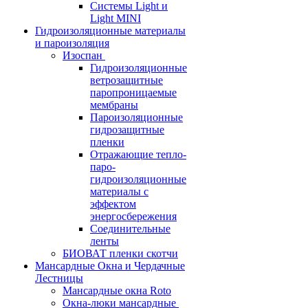
Системы Light и
Light MINI
Гидроизоляционные материалы
и пароизоляция
Изоспан
Гидроизоляционные
ветрозащитные
паропроницаемые
мембраны
Пароизоляционные
гидрозащитные
пленки
Отражающие тепло-
паро-
гидроизоляционные
материалы с
эффектом
энергосбережения
Соединительные
ленты
БИОВАТ пленки скотчи
Мансардные Окна и Чердачные
Лестницы
Мансардные окна Roto
Окна-люки мансардные