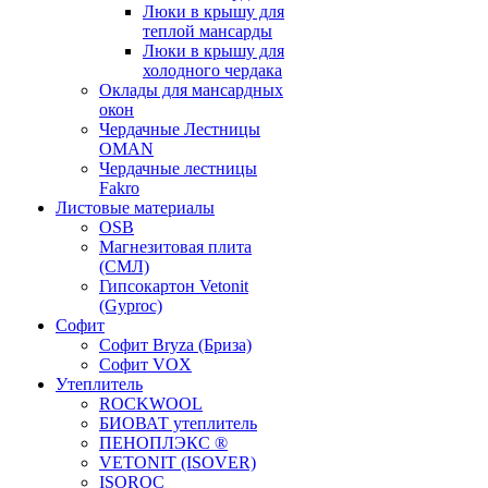
Люки в крышу для
теплой мансарды
Люки в крышу для
холодного чердака
Оклады для мансардных
окон
Чердачные Лестницы
OMAN
Чердачные лестницы
Fakro
Листовые материалы
OSB
Магнезитовая плита
(СМЛ)
Гипсокартон Vetonit
(Gyproc)
Софит
Софит Bryza (Бриза)
Софит VOX
Утеплитель
ROCKWOOL
БИОВАТ утеплитель
ПЕНОПЛЭКС ®
VETONIT (ISOVER)
ISOROC