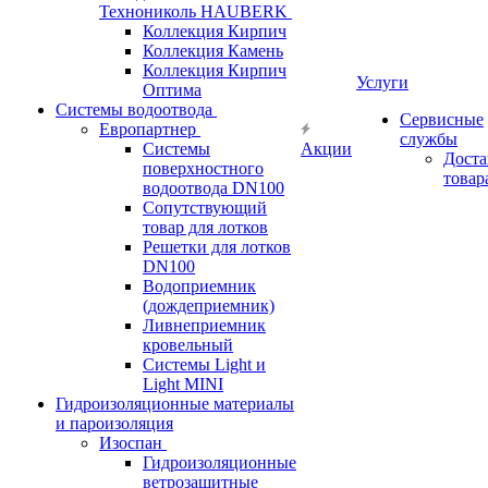
Технониколь HAUBERK
Кол​лекция Кирпич
Кол​лекция Камень
Коллекция Кирпич
Услуги
Оптима
Системы водоотвода
Сервисные
Европартнер
службы
Системы
Акции
Доста
поверхностного
товар
водоотвода DN100
Сопутствующий
товар для лотков
Решетки для лотков
DN100
Водоприемник
(дождеприемник)
Ливнеприемник
кровельный
Системы Light и
Light MINI
Гидроизоляционные материалы
и пароизоляция
Изоспан
Гидроизоляционные
ветрозащитные