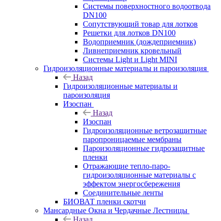
Системы поверхностного водоотвода
DN100
Сопутствующий товар для лотков
Решетки для лотков DN100
Водоприемник (дождеприемник)
Ливнеприемник кровельный
Системы Light и Light MINI
Гидроизоляционные материалы и пароизоляция
Назад
Гидроизоляционные материалы и
пароизоляция
Изоспан
Назад
Изоспан
Гидроизоляционные ветрозащитные
паропроницаемые мембраны
Пароизоляционные гидрозащитные
пленки
Отражающие тепло-паро-
гидроизоляционные материалы с
эффектом энергосбережения
Соединительные ленты
БИОВАТ пленки скотчи
Мансардные Окна и Чердачные Лестницы
Назад