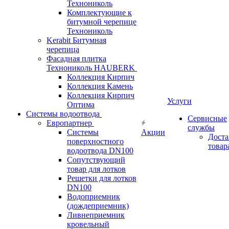
Технониколь
Комплектующие к
битумной черепице
Технониколь
Kerabit Битумная
черепица
Фасадная плитка
Технониколь HAUBERK
Кол​лекция Кирпич
Кол​лекция Камень
Коллекция Кирпич
Услуги
Оптима
Системы водоотвода
Сервисные
Европартнер
службы
Системы
Акции
Доста
поверхностного
товар
водоотвода DN100
Сопутствующий
товар для лотков
Решетки для лотков
DN100
Водоприемник
(дождеприемник)
Ливнеприемник
кровельный