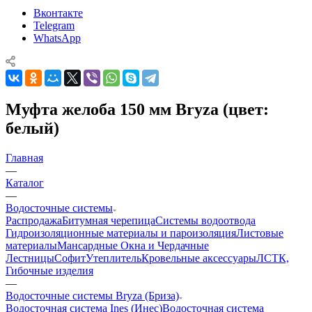
Вконтакте
Telegram
WhatsApp
Муфта желоба 150 мм Bryza (цвет:
белый)
Главная
—
Каталог
—
Водосточные системы
Распродажа
Битумная черепица
Системы водоотвода
Гидроизоляционные материалы и пароизоляция
Листовые
материалы
Мансардные Окна и Чердачные
Лестницы
Софит
Утеплитель
Кровельные аксессуары
ЛСТК,
Гибочные изделия
—
Водосточные системы Bryza (Бриза)
Водосточная система Ines (Инес)
Водосточная система