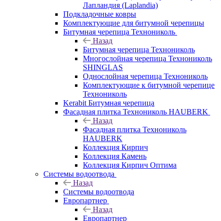
Лапландия (Laplandia)
Подкладочные ковры
Комплектующие для битумной черепицы
Битумная черепица Технониколь
Назад
Битумная черепица Технониколь
Многослойная черепица Технониколь
SHINGLAS
Однослойная черепица Технониколь
Комплектующие к битумной черепице
Технониколь
Kerabit Битумная черепица
Фасадная плитка Технониколь HAUBERK
Назад
Фасадная плитка Технониколь
HAUBERK
Кол​лекция Кирпич
Кол​лекция Камень
Коллекция Кирпич Оптима
Системы водоотвода
Назад
Системы водоотвода
Европартнер
Назад
Европартнер