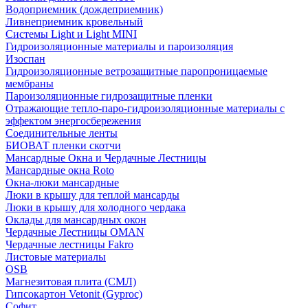
Водоприемник (дождеприемник)
Ливнеприемник кровельный
Системы Light и Light MINI
Гидроизоляционные материалы и пароизоляция
Изоспан
Гидроизоляционные ветрозащитные паропроницаемые
мембраны
Пароизоляционные гидрозащитные пленки
Отражающие тепло-паро-гидроизоляционные материалы с
эффектом энергосбережения
Соединительные ленты
БИОВАТ пленки скотчи
Мансардные Окна и Чердачные Лестницы
Мансардные окна Roto
Окна-люки мансардные
Люки в крышу для теплой мансарды
Люки в крышу для холодного чердака
Оклады для мансардных окон
Чердачные Лестницы OMAN
Чердачные лестницы Fakro
Листовые материалы
OSB
Магнезитовая плита (СМЛ)
Гипсокартон Vetonit (Gyproc)
Софит