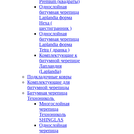
Premium (квадраты)
Однослойная
битумная черепица
Laplandia форма
Hexa (
шестигранник )
Однослойная
битумная черепица
Laplandia форма
Tetra ( дранка )
Комплектующие к
битумной черепице
Лапландия
(Laplandia)
Подкладочные ковры
Комплектующие для
битумной черепицы
Битумная черепица
Технониколь
Многослойная
черепица
Технониколь
SHINGLAS
Однослойная
черепица