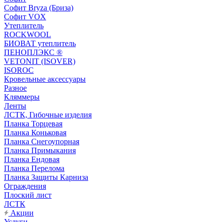
Софит Bryza (Бриза)
Софит VOX
Утеплитель
ROCKWOOL
БИОВАТ утеплитель
ПЕНОПЛЭКС ®
VETONIT (ISOVER)
ISOROC
Кровельные аксессуары
Разное
Кляммеры
Ленты
ЛСТК, Гибочные изделия
Планка Торцевая
Планка Коньковая
Планка Снегоупорная
Планка Примыкания
Планка Ендовая
Планка Перелома
Планка Защиты Карниза
Ограждения
Плоский лист
ЛСТК
Акции
Услуги