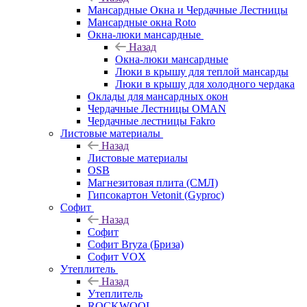
Мансардные Окна и Чердачные Лестницы
Мансардные окна Roto
Окна-люки мансардные
Назад
Окна-люки мансардные
Люки в крышу для теплой мансарды
Люки в крышу для холодного чердака
Оклады для мансардных окон
Чердачные Лестницы OMAN
Чердачные лестницы Fakro
Листовые материалы
Назад
Листовые материалы
OSB
Магнезитовая плита (СМЛ)
Гипсокартон Vetonit (Gyproc)
Софит
Назад
Софит
Софит Bryza (Бриза)
Софит VOX
Утеплитель
Назад
Утеплитель
ROCKWOOL