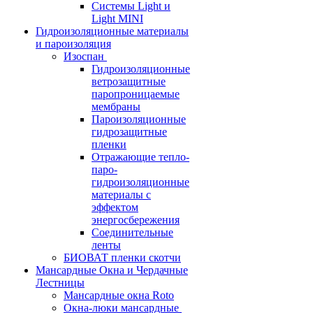
Системы Light и
Light MINI
Гидроизоляционные материалы
и пароизоляция
Изоспан
Гидроизоляционные
ветрозащитные
паропроницаемые
мембраны
Пароизоляционные
гидрозащитные
пленки
Отражающие тепло-
паро-
гидроизоляционные
материалы с
эффектом
энергосбережения
Соединительные
ленты
БИОВАТ пленки скотчи
Мансардные Окна и Чердачные
Лестницы
Мансардные окна Roto
Окна-люки мансардные