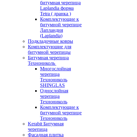
битумная черепица
Laplandia форма
Tetra ( дранка )
Комплектующие к
битумной черепице
Лапландия
(Laplandia)
Подкладочные ковры
Комплектующие для
битумной черепицы
Битумная черепица
Технониколь
Многослойная
черепица
Технониколь
SHINGLAS
Однослойная
черепица
Технониколь
Комплектующие к
битумной черепице
Технониколь
Kerabit Битумная
черепица
Фасадная плитка