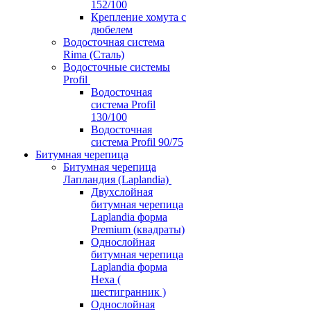
152/100
Крепление хомута с
дюбелем
Водосточная система
Rima (Сталь)
Водосточные системы
Profil
Водосточная
система Profil
130/100
Водосточная
система Profil 90/75
Битумная черепица
Битумная черепица
Лапландия (Laplandia)
Двухслойная
битумная черепица
Laplandia форма
Premium (квадраты)
Однослойная
битумная черепица
Laplandia форма
Hexa (
шестигранник )
Однослойная