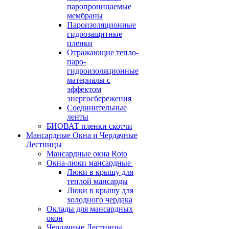
паропроницаемые
мембраны
Пароизоляционные
гидрозащитные
пленки
Отражающие тепло-
паро-
гидроизоляционные
материалы с
эффектом
энергосбережения
Соединительные
ленты
БИОВАТ пленки скотчи
Мансардные Окна и Чердачные
Лестницы
Мансардные окна Roto
Окна-люки мансардные
Люки в крышу для
теплой мансарды
Люки в крышу для
холодного чердака
Оклады для мансардных
окон
Чердачные Лестницы