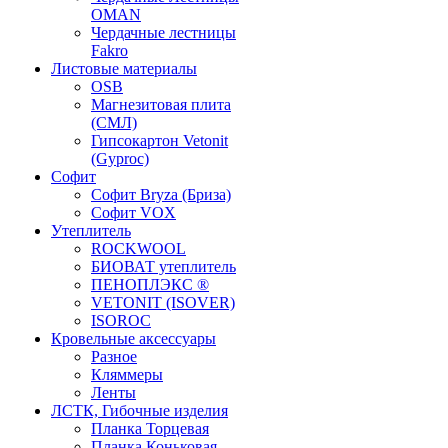
OMAN
Чердачные лестницы
Fakro
Листовые материалы
OSB
Магнезитовая плита
(СМЛ)
Гипсокартон Vetonit
(Gyproc)
Софит
Софит Bryza (Бриза)
Софит VOX
Утеплитель
ROCKWOOL
БИОВАТ утеплитель
ПЕНОПЛЭКС ®
VETONIT (ISOVER)
ISOROC
Кровельные аксессуары
Разное
Кляммеры
Ленты
ЛСТК, Гибочные изделия
Планка Торцевая
Планка Коньковая