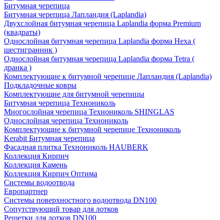
Битумная черепица
Битумная черепица Лапландия (Laplandia)
Двухслойная битумная черепица Laplandia форма Premium
(квадраты)
Однослойная битумная черепица Laplandia форма Hexa (
шестигранник )
Однослойная битумная черепица Laplandia форма Tetra (
дранка )
Комплектующие к битумной черепице Лапландия (Laplandia)
Подкладочные ковры
Комплектующие для битумной черепицы
Битумная черепица Технониколь
Многослойная черепица Технониколь SHINGLAS
Однослойная черепица Технониколь
Комплектующие к битумной черепице Технониколь
Kerabit Битумная черепица
Фасадная плитка Технониколь HAUBERK
Кол​лекция Кирпич
Кол​лекция Камень
Коллекция Кирпич Оптима
Системы водоотвода
Европартнер
Системы поверхностного водоотвода DN100
Сопутствующий товар для лотков
Решетки для лотков DN100