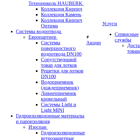
Технониколь HAUBERK
Кол​лекция Кирпич
Кол​лекция Камень
Коллекция Кирпич
Услуги
Оптима
Системы водоотвода
Сервисные
Европартнер
службы
Системы
Акции
Доста
поверхностного
товар
водоотвода DN100
Сопутствующий
товар для лотков
Решетки для лотков
DN100
Водоприемник
(дождеприемник)
Ливнеприемник
кровельный
Системы Light и
Light MINI
Гидроизоляционные материалы
и пароизоляция
Изоспан
Гидроизоляционные
ветрозащитные