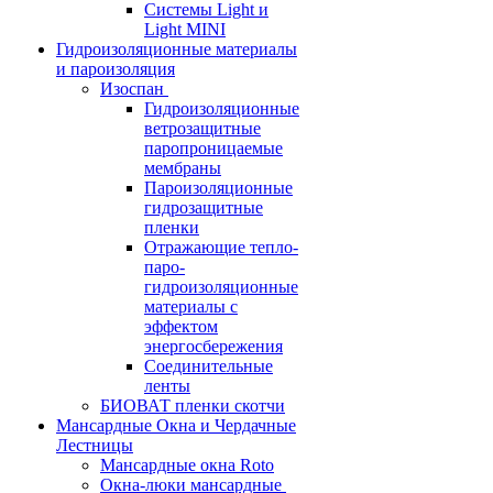
Системы Light и
Light MINI
Гидроизоляционные материалы
и пароизоляция
Изоспан
Гидроизоляционные
ветрозащитные
паропроницаемые
мембраны
Пароизоляционные
гидрозащитные
пленки
Отражающие тепло-
паро-
гидроизоляционные
материалы с
эффектом
энергосбережения
Соединительные
ленты
БИОВАТ пленки скотчи
Мансардные Окна и Чердачные
Лестницы
Мансардные окна Roto
Окна-люки мансардные