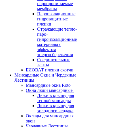
паропроницаемые
мембраны
Пароизоляционные
гидрозащитные
пленки
Отражающие тепло-
паро-
гидроизоляционные
материалы с
эффектом
энергосбережения
Соединительные
ленты
БИОВАТ пленки скотчи
Мансардные Окна и Чердачные
Лестницы
Мансардные окна Roto
Окна-люки мансардные
Люки в крышу для
теплой мансарды
Люки в крышу для
холодного чердака
Оклады для мансардных
окон
Чердачные Лестницы