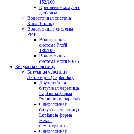
152/100
Крепление хомута с
дюбелем
Водосточная система
Rima (Сталь)
Водосточные системы
Profil
Водосточная
система Profil
130/100
Водосточная
система Profil 90/75
Битумная черепица
Битумная черепица
Лапландия (Laplandia)
Двухслойная
битумная черепица
Laplandia форма
Premium (квадраты)
Однослойная
битумная черепица
Laplandia форма
Hexa (
шестигранник )
Однослойная