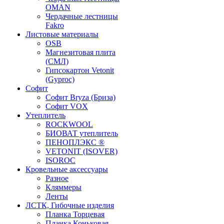
OMAN
Чердачные лестницы
Fakro
Листовые материалы
OSB
Магнезитовая плита
(СМЛ)
Гипсокартон Vetonit
(Gyproc)
Софит
Софит Bryza (Бриза)
Софит VOX
Утеплитель
ROCKWOOL
БИОВАТ утеплитель
ПЕНОПЛЭКС ®
VETONIT (ISOVER)
ISOROC
Кровельные аксессуары
Разное
Кляммеры
Ленты
ЛСТК, Гибочные изделия
Планка Торцевая
Планка Коньковая