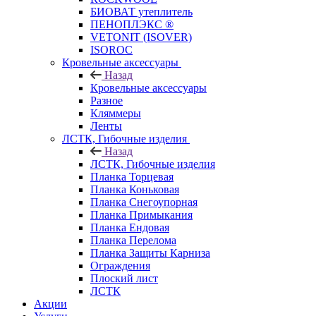
БИОВАТ утеплитель
ПЕНОПЛЭКС ®
VETONIT (ISOVER)
ISOROC
Кровельные аксессуары
Назад
Кровельные аксессуары
Разное
Кляммеры
Ленты
ЛСТК, Гибочные изделия
Назад
ЛСТК, Гибочные изделия
Планка Торцевая
Планка Коньковая
Планка Снегоупорная
Планка Примыкания
Планка Ендовая
Планка Перелома
Планка Защиты Карниза
Ограждения
Плоский лист
ЛСТК
Акции