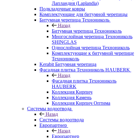
Лапландия (Laplandia)
Подкладочные ковры
Комплектующие для битумной черепицы
Битумная черепица Технониколь
Назад
Битумная черепица Технониколь
Многослойная черепица Технониколь
SHINGLAS
Однослойная черепица Технониколь
Комплектующие к битумной черепице
Технониколь
Kerabit Битумная черепица
Фасадная плитка Технониколь HAUBERK
Назад
Фасадная плитка Технониколь
HAUBERK
Кол​лекция Кирпич
Кол​лекция Камень
Коллекция Кирпич Оптима
Системы водоотвода
Назад
Системы водоотвода
Европартнер
Назад
Европартнер