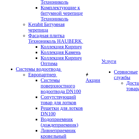
Технониколь
Комплектующие к
битумной черепице
Технониколь
Kerabit Битумная
черепица
Фасадная плитка
Технониколь HAUBERK
Кол​лекция Кирпич
Кол​лекция Камень
Коллекция Кирпич
Услуги
Оптима
Системы водоотвода
Сервисные
Европартнер
службы
Системы
Акции
Доста
поверхностного
товар
водоотвода DN100
Сопутствующий
товар для лотков
Решетки для лотков
DN100
Водоприемник
(дождеприемник)
Ливнеприемник
кровельный