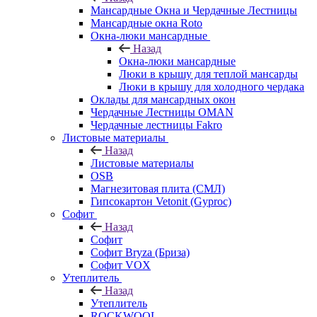
Мансардные Окна и Чердачные Лестницы
Мансардные окна Roto
Окна-люки мансардные
Назад
Окна-люки мансардные
Люки в крышу для теплой мансарды
Люки в крышу для холодного чердака
Оклады для мансардных окон
Чердачные Лестницы OMAN
Чердачные лестницы Fakro
Листовые материалы
Назад
Листовые материалы
OSB
Магнезитовая плита (СМЛ)
Гипсокартон Vetonit (Gyproc)
Софит
Назад
Софит
Софит Bryza (Бриза)
Софит VOX
Утеплитель
Назад
Утеплитель
ROCKWOOL