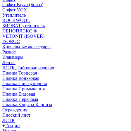
Софит Bryza (Бриза)
Софит VOX
Утеплитель
ROCKWOOL
БИОВАТ утеплитель
ПЕНОПЛЭКС ®
VETONIT (ISOVER)
ISOROC
Кровельные аксессуары
Разное
Кляммеры
Ленты
ЛСТК, Гибочные изделия
Планка Торцевая
Планка Коньковая
Планка Снегоупорная
Планка Примыкания
Планка Ендовая
Планка Перелома
Планка Защиты Карниза
Ограждения
Плоский лист
ЛСТК
Акции
Услуги