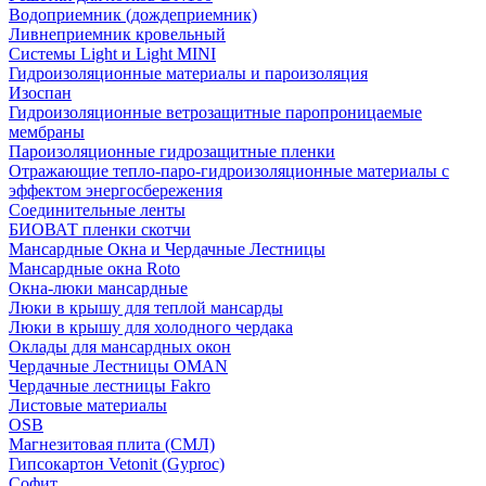
Водоприемник (дождеприемник)
Ливнеприемник кровельный
Системы Light и Light MINI
Гидроизоляционные материалы и пароизоляция
Изоспан
Гидроизоляционные ветрозащитные паропроницаемые
мембраны
Пароизоляционные гидрозащитные пленки
Отражающие тепло-паро-гидроизоляционные материалы с
эффектом энергосбережения
Соединительные ленты
БИОВАТ пленки скотчи
Мансардные Окна и Чердачные Лестницы
Мансардные окна Roto
Окна-люки мансардные
Люки в крышу для теплой мансарды
Люки в крышу для холодного чердака
Оклады для мансардных окон
Чердачные Лестницы OMAN
Чердачные лестницы Fakro
Листовые материалы
OSB
Магнезитовая плита (СМЛ)
Гипсокартон Vetonit (Gyproc)
Софит