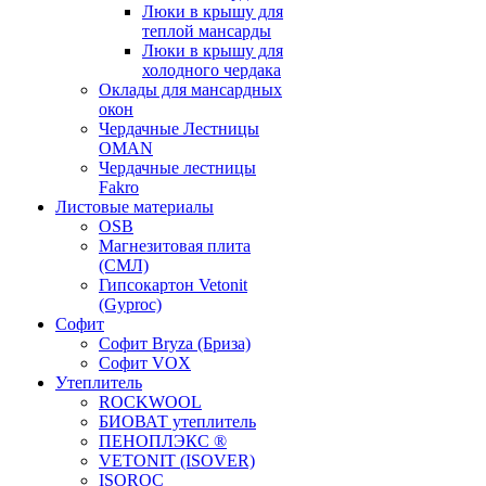
Люки в крышу для
теплой мансарды
Люки в крышу для
холодного чердака
Оклады для мансардных
окон
Чердачные Лестницы
OMAN
Чердачные лестницы
Fakro
Листовые материалы
OSB
Магнезитовая плита
(СМЛ)
Гипсокартон Vetonit
(Gyproc)
Софит
Софит Bryza (Бриза)
Софит VOX
Утеплитель
ROCKWOOL
БИОВАТ утеплитель
ПЕНОПЛЭКС ®
VETONIT (ISOVER)
ISOROC