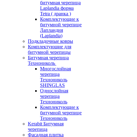
битумная черепица
Laplandia форма
Tetra ( дранка )
Комплектующие к
битумной черепице
Лапландия
(Laplandia)
Подкладочные ковры
Комплектующие для
битумной черепицы
Битумная черепица
Технониколь
Многослойная
черепица
Технониколь
SHINGLAS
Однослойная
черепица
Технониколь
Комплектующие к
битумной черепице
Технониколь
Kerabit Битумная
черепица
Фасадная плитка