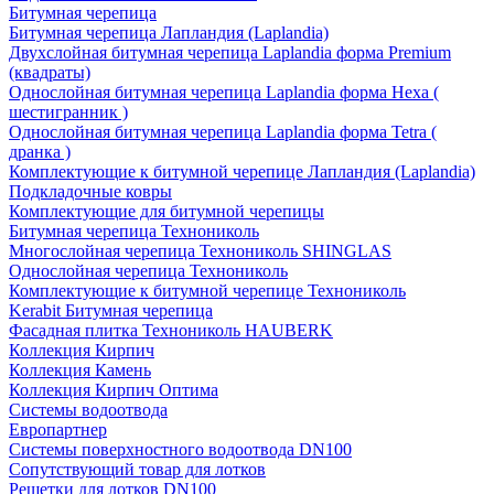
Битумная черепица
Битумная черепица Лапландия (Laplandia)
Двухслойная битумная черепица Laplandia форма Premium
(квадраты)
Однослойная битумная черепица Laplandia форма Hexa (
шестигранник )
Однослойная битумная черепица Laplandia форма Tetra (
дранка )
Комплектующие к битумной черепице Лапландия (Laplandia)
Подкладочные ковры
Комплектующие для битумной черепицы
Битумная черепица Технониколь
Многослойная черепица Технониколь SHINGLAS
Однослойная черепица Технониколь
Комплектующие к битумной черепице Технониколь
Kerabit Битумная черепица
Фасадная плитка Технониколь HAUBERK
Кол​лекция Кирпич
Кол​лекция Камень
Коллекция Кирпич Оптима
Системы водоотвода
Европартнер
Системы поверхностного водоотвода DN100
Сопутствующий товар для лотков
Решетки для лотков DN100