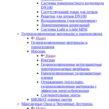
Системы поверхностного водоотвода
DN100
Сопутствующий товар для лотков
Решетки для лотков DN100
Водоприемник (дождеприемник)
Ливнеприемник кровельный
Системы Light и Light MINI
Гидроизоляционные материалы и пароизоляция
Назад
Гидроизоляционные материалы и
пароизоляция
Изоспан
Назад
Изоспан
Гидроизоляционные ветрозащитные
паропроницаемые мембраны
Пароизоляционные гидрозащитные
пленки
Отражающие тепло-паро-
гидроизоляционные материалы с
эффектом энергосбережения
Соединительные ленты
БИОВАТ пленки скотчи
Мансардные Окна и Чердачные Лестницы
Назад