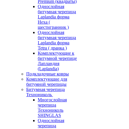
Premium (квадраты)
Однослойная
битумная черепица
Laplandia форма
Hexa (
шестигранник )
Однослойная
битумная черепица
Laplandia форма
Tetra ( дранка )
Комплектующие к
битумной черепице
Лапландия
(Laplandia)
Подкладочные ковры
Комплектующие для
битумной черепицы
Битумная черепица
Технониколь
Многослойная
черепица
Технониколь
SHINGLAS
Однослойная
черепица