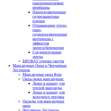
паропроницаемые
мембраны
Пароизоляционные
гидрозащитные
пленки
Отражающие тепло-
паро-
гидроизоляционные
материалы с
эффектом
энергосбережения
Соединительные
ленты
БИОВАТ пленки скотчи
Мансардные Окна и Чердачные
Лестницы
Мансардные окна Roto
Окна-люки мансардные
Люки в крышу для
теплой мансарды
Люки в крышу для
холодного чердака
Оклады для мансардных
окон
Чердачные Лестницы