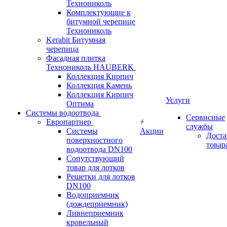
Технониколь
Комплектующие к
битумной черепице
Технониколь
Kerabit Битумная
черепица
Фасадная плитка
Технониколь HAUBERK
Кол​лекция Кирпич
Кол​лекция Камень
Коллекция Кирпич
Услуги
Оптима
Системы водоотвода
Сервисные
Европартнер
службы
Системы
Акции
Доста
поверхностного
товар
водоотвода DN100
Сопутствующий
товар для лотков
Решетки для лотков
DN100
Водоприемник
(дождеприемник)
Ливнеприемник
кровельный