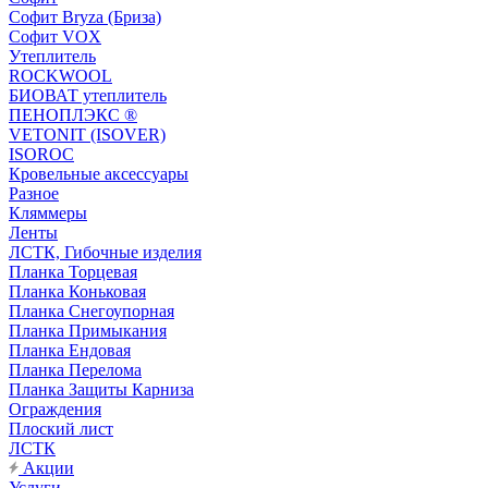
Софит Bryza (Бриза)
Софит VOX
Утеплитель
ROCKWOOL
БИОВАТ утеплитель
ПЕНОПЛЭКС ®
VETONIT (ISOVER)
ISOROC
Кровельные аксессуары
Разное
Кляммеры
Ленты
ЛСТК, Гибочные изделия
Планка Торцевая
Планка Коньковая
Планка Снегоупорная
Планка Примыкания
Планка Ендовая
Планка Перелома
Планка Защиты Карниза
Ограждения
Плоский лист
ЛСТК
Акции
Услуги