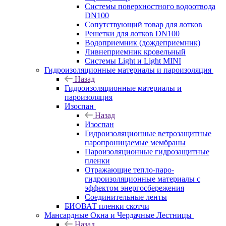
Системы поверхностного водоотвода
DN100
Сопутствующий товар для лотков
Решетки для лотков DN100
Водоприемник (дождеприемник)
Ливнеприемник кровельный
Системы Light и Light MINI
Гидроизоляционные материалы и пароизоляция
Назад
Гидроизоляционные материалы и
пароизоляция
Изоспан
Назад
Изоспан
Гидроизоляционные ветрозащитные
паропроницаемые мембраны
Пароизоляционные гидрозащитные
пленки
Отражающие тепло-паро-
гидроизоляционные материалы с
эффектом энергосбережения
Соединительные ленты
БИОВАТ пленки скотчи
Мансардные Окна и Чердачные Лестницы
Назад