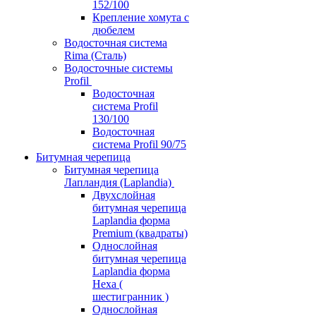
152/100
Крепление хомута с
дюбелем
Водосточная система
Rima (Сталь)
Водосточные системы
Profil
Водосточная
система Profil
130/100
Водосточная
система Profil 90/75
Битумная черепица
Битумная черепица
Лапландия (Laplandia)
Двухслойная
битумная черепица
Laplandia форма
Premium (квадраты)
Однослойная
битумная черепица
Laplandia форма
Hexa (
шестигранник )
Однослойная