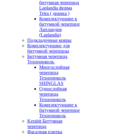
битумная черепица
Laplandia форма
Tetra ( дранка )
Комплектующие к
битумной черепице
Лапландия
(Laplandia)
Подкладочные ковры
Комплектующие для
битумной черепицы
Битумная черепица
Технониколь
Многослойная
черепица
Технониколь
SHINGLAS
Однослойная
черепица
Технониколь
Комплектующие к
битумной черепице
Технониколь
Kerabit Битумная
черепица
Фасадная плитка