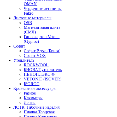
OMAN
Чердачные лестницы
Fakro
Листовые материалы
OSB
Магнезитовая плита
(СМЛ)
Гипсокартон Vetonit
(Gyproc)
Софит
Софит Bryza (Бриза)
Софит VOX
Утеплитель
ROCKWOOL
БИОВАТ утеплитель
ПЕНОПЛЭКС ®
VETONIT (ISOVER)
ISOROC
Кровельные аксессуары
Разное
Кляммеры
Ленты
ЛСТК, Гибочные изделия
Планка Торцевая
Планка Коньковая