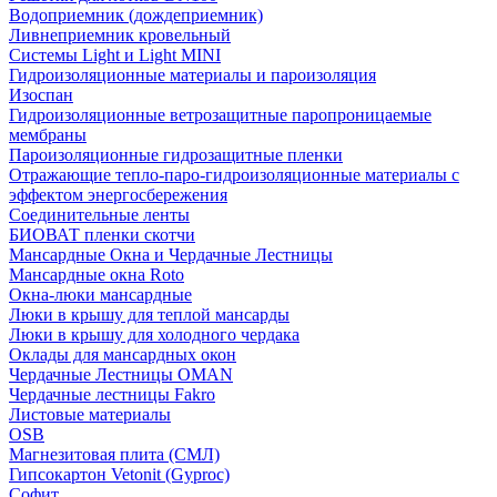
Водоприемник (дождеприемник)
Ливнеприемник кровельный
Системы Light и Light MINI
Гидроизоляционные материалы и пароизоляция
Изоспан
Гидроизоляционные ветрозащитные паропроницаемые
мембраны
Пароизоляционные гидрозащитные пленки
Отражающие тепло-паро-гидроизоляционные материалы с
эффектом энергосбережения
Соединительные ленты
БИОВАТ пленки скотчи
Мансардные Окна и Чердачные Лестницы
Мансардные окна Roto
Окна-люки мансардные
Люки в крышу для теплой мансарды
Люки в крышу для холодного чердака
Оклады для мансардных окон
Чердачные Лестницы OMAN
Чердачные лестницы Fakro
Листовые материалы
OSB
Магнезитовая плита (СМЛ)
Гипсокартон Vetonit (Gyproc)
Софит