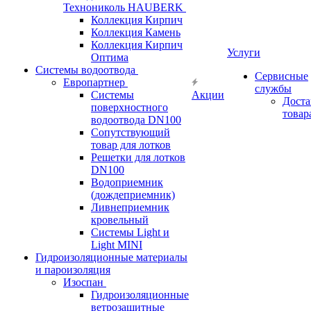
Технониколь HAUBERK
Кол​лекция Кирпич
Кол​лекция Камень
Коллекция Кирпич
Услуги
Оптима
Системы водоотвода
Сервисные
Европартнер
службы
Системы
Акции
Доста
поверхностного
товар
водоотвода DN100
Сопутствующий
товар для лотков
Решетки для лотков
DN100
Водоприемник
(дождеприемник)
Ливнеприемник
кровельный
Системы Light и
Light MINI
Гидроизоляционные материалы
и пароизоляция
Изоспан
Гидроизоляционные
ветрозащитные