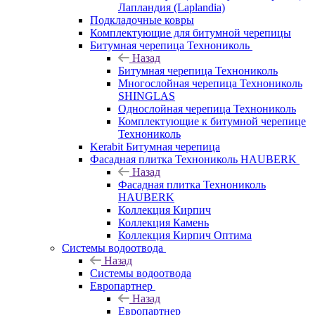
Лапландия (Laplandia)
Подкладочные ковры
Комплектующие для битумной черепицы
Битумная черепица Технониколь
Назад
Битумная черепица Технониколь
Многослойная черепица Технониколь
SHINGLAS
Однослойная черепица Технониколь
Комплектующие к битумной черепице
Технониколь
Kerabit Битумная черепица
Фасадная плитка Технониколь HAUBERK
Назад
Фасадная плитка Технониколь
HAUBERK
Кол​лекция Кирпич
Кол​лекция Камень
Коллекция Кирпич Оптима
Системы водоотвода
Назад
Системы водоотвода
Европартнер
Назад
Европартнер