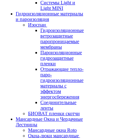
Системы Light и
Light MINI
Гидроизоляционные материалы
и пароизоляция
Изоспан
Гидроизоляционные
ветрозащитные
паропроницаемые
мембраны
Пароизоляционные
гидрозащитные
пленки
Отражающие тепло-
паро-
гидроизоляционные
материалы с
эффектом
энергосбережения
Соединительные
ленты
БИОВАТ пленки скотчи
Мансардные Окна и Чердачные
Лестницы
Мансардные окна Roto
Окна-люки мансардные