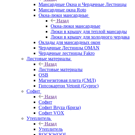
Мансардные Окна и Чердачные Лестницы
Мансардные окна Roto
Окна-люки мансардные
Назад
Окна-люки мансардные
Люки в крышу для теплой мансарды
Люки в крышу для холодного чердака
Оклады для мансардных окон
Чердачные Лестницы OMAN
Чердачные лестницы Fakro
Листовые материалы
Назад
Листовые материалы
OSB
Магнезитовая плита (СМЛ)
Гипсокартон Vetonit (Gyproc)
Софит
Назад
Софит
Софит Bryza (Бриза)
Софит VOX
Утеплитель
Назад
Утеплитель
ROCKWOOL