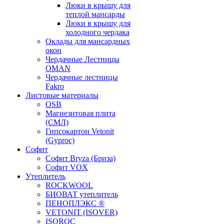
Люки в крышу для
теплой мансарды
Люки в крышу для
холодного чердака
Оклады для мансардных
окон
Чердачные Лестницы
OMAN
Чердачные лестницы
Fakro
Листовые материалы
OSB
Магнезитовая плита
(СМЛ)
Гипсокартон Vetonit
(Gyproc)
Софит
Софит Bryza (Бриза)
Софит VOX
Утеплитель
ROCKWOOL
БИОВАТ утеплитель
ПЕНОПЛЭКС ®
VETONIT (ISOVER)
ISOROC