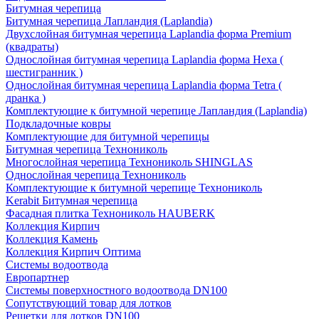
Битумная черепица
Битумная черепица Лапландия (Laplandia)
Двухслойная битумная черепица Laplandia форма Premium
(квадраты)
Однослойная битумная черепица Laplandia форма Hexa (
шестигранник )
Однослойная битумная черепица Laplandia форма Tetra (
дранка )
Комплектующие к битумной черепице Лапландия (Laplandia)
Подкладочные ковры
Комплектующие для битумной черепицы
Битумная черепица Технониколь
Многослойная черепица Технониколь SHINGLAS
Однослойная черепица Технониколь
Комплектующие к битумной черепице Технониколь
Kerabit Битумная черепица
Фасадная плитка Технониколь HAUBERK
Кол​лекция Кирпич
Кол​лекция Камень
Коллекция Кирпич Оптима
Системы водоотвода
Европартнер
Системы поверхностного водоотвода DN100
Сопутствующий товар для лотков
Решетки для лотков DN100