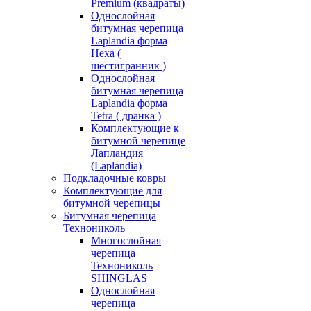
Premium (квадраты)
Однослойная
битумная черепица
Laplandia форма
Hexa (
шестигранник )
Однослойная
битумная черепица
Laplandia форма
Tetra ( дранка )
Комплектующие к
битумной черепице
Лапландия
(Laplandia)
Подкладочные ковры
Комплектующие для
битумной черепицы
Битумная черепица
Технониколь
Многослойная
черепица
Технониколь
SHINGLAS
Однослойная
черепица