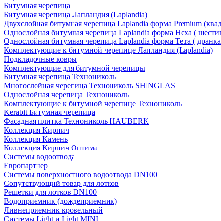
Битумная черепица
Битумная черепица Лапландия (Laplandia)
Двухслойная битумная черепица Laplandia форма Premium (ква
Однослойная битумная черепица Laplandia форма Hexa ( шести
Однослойная битумная черепица Laplandia форма Tetra ( дранка
Комплектующие к битумной черепице Лапландия (Laplandia)
Подкладочные ковры
Комплектующие для битумной черепицы
Битумная черепица Технониколь
Многослойная черепица Технониколь SHINGLAS
Однослойная черепица Технониколь
Комплектующие к битумной черепице Технониколь
Kerabit Битумная черепица
Фасадная плитка Технониколь HAUBERK
Кол​лекция Кирпич
Кол​лекция Камень
Коллекция Кирпич Оптима
Системы водоотвода
Европартнер
Системы поверхностного водоотвода DN100
Сопутствующий товар для лотков
Решетки для лотков DN100
Водоприемник (дождеприемник)
Ливнеприемник кровельный
Системы Light и Light MINI