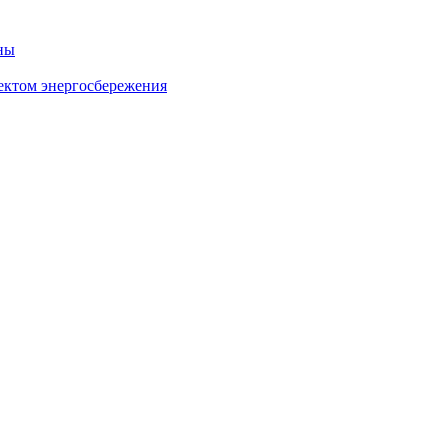
ны
ектом энергосбережения