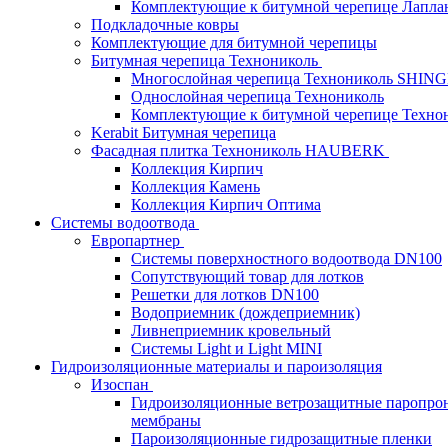
Комплектующие к битумной черепице Лапланд
Подкладочные ковры
Комплектующие для битумной черепицы
Битумная черепица Технониколь
Многослойная черепица Технониколь SHIN
Однослойная черепица Технониколь
Комплектующие к битумной черепице Техно
Kerabit Битумная черепица
Фасадная плитка Технониколь HAUBERK
Кол​лекция Кирпич
Кол​лекция Камень
Коллекция Кирпич Оптима
Системы водоотвода
Европартнер
Системы поверхностного водоотвода DN100
Сопутствующий товар для лотков
Решетки для лотков DN100
Водоприемник (дождеприемник)
Ливнеприемник кровельный
Системы Light и Light MINI
Гидроизоляционные материалы и пароизоляция
Изоспан
Гидроизоляционные ветрозащитные паропро
мембраны
Пароизоляционные гидрозащитные пленки