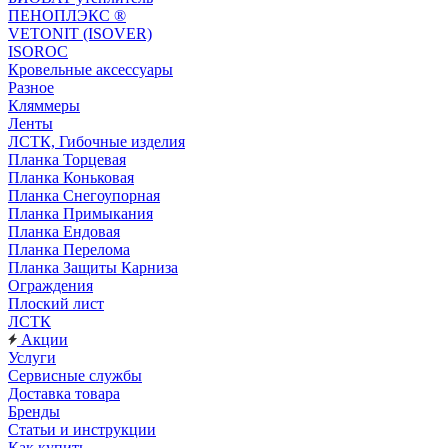
ПЕНОПЛЭКС ®
VETONIT (ISOVER)
ISOROC
Кровельные аксессуары
Разное
Кляммеры
Ленты
ЛСТК, Гибочные изделия
Планка Торцевая
Планка Коньковая
Планка Снегоупорная
Планка Примыкания
Планка Ендовая
Планка Перелома
Планка Защиты Карниза
Ограждения
Плоский лист
ЛСТК
Акции
Услуги
Сервисные службы
Доставка товара
Бренды
Статьи и инструкции
Как купить