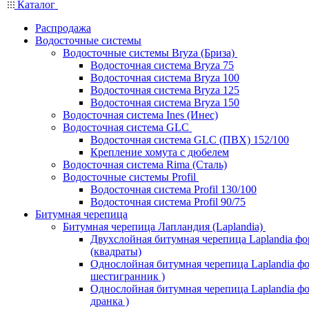
Каталог
Распродажа
Водосточные системы
Водосточные системы Bryza (Бриза)
Водосточная система Bryza 75
Водосточная система Bryza 100
Водосточная система Bryza 125
Водосточная система Bryza 150
Водосточная система Ines (Инес)
Водосточная система GLC
Водосточная система GLC (ПВХ) 152/100
Крепление хомута с дюбелем
Водосточная система Rima (Сталь)
Водосточные системы Profil
Водосточная система Profil 130/100
Водосточная система Profil 90/75
Битумная черепица
Битумная черепица Лапландия (Laplandia)
Двухслойная битумная черепица Laplandia ф
(квадраты)
Однослойная битумная черепица Laplandia фо
шестигранник )
Однослойная битумная черепица Laplandia фор
дранка )