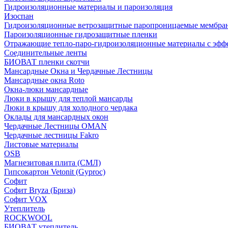
Гидроизоляционные материалы и пароизоляция
Изоспан
Гидроизоляционные ветрозащитные паропроницаемые мембра
Пароизоляционные гидрозащитные пленки
Отражающие тепло-паро-гидроизоляционные материалы с эфф
Соединительные ленты
БИОВАТ пленки скотчи
Мансардные Окна и Чердачные Лестницы
Мансардные окна Roto
Окна-люки мансардные
Люки в крышу для теплой мансарды
Люки в крышу для холодного чердака
Оклады для мансардных окон
Чердачные Лестницы OMAN
Чердачные лестницы Fakro
Листовые материалы
OSB
Магнезитовая плита (СМЛ)
Гипсокартон Vetonit (Gyproc)
Софит
Софит Bryza (Бриза)
Софит VOX
Утеплитель
ROCKWOOL
БИОВАТ утеплитель