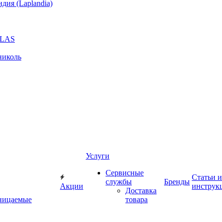
ия (Laplandia)
GLAS
николь
Услуги
Сервисные
Статьи и
службы
Бренды
Акции
инструк
Доставка
ницаемые
товара