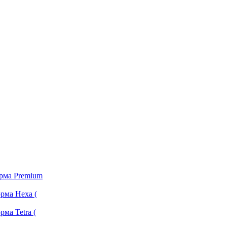
орма Premium
рма Hexa (
ма Tetra (