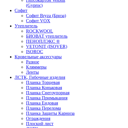
Гипсокартон Vetonit
(Gyproc)
Софит
Софит Bryza (Бриза)
Софит VOX
Утеплитель
ROCKWOOL
БИОВАТ утеплитель
ПЕНОПЛЭКС ®
VETONIT (ISOVER)
ISOROC
Кровельные аксессуары
Разное
Кляммеры
Ленты
ЛСТК, Гибочные изделия
Планка Торцевая
Планка Коньковая
Планка Снегоупорная
Планка Примыкания
Планка Ендовая
Планка Перелома
Планка Защиты Карниза
Ограждения
Плоский лист