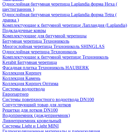
Однослойная битумная черепица Laplandia форма Hexa (
шестигранник )
Однослойная битумная черепица Laplandia форма Tetra (
дранка )
Комплектующие к битумной черепице Лапландия (Laplandia)
Подкладочные ковры
Комплектующие для битумной черепицы
Битумная черепица Технониколь
Многослойная черепица Технониколь SHINGLAS
Однослойная черепица Технониколь
Комплектующие к битумной черепице Технониколь
Kerabit Битумная черепица
Фасадная плитка Технониколь HAUBERK
Кол​лекция Кирпич
Кол​лекция Камень
Коллекция Кирпич Оптима
Системы водоотвода
Европартнер
Системы поверхностного водоотвода DN100
Сопутствующий товар для лотков
Решетки для лотков DN100
Водоприемник (дождеприемник)
Ливнеприемник кровельный
Системы Light и Light MINI
Гидроизоляционные материалы и пароизоляция