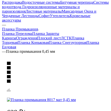
Распродажа
Водосточные системы
Битумная черепица
Системы
водоотвода
Гидроизоляционные материалы и
пароизоляция
Листовые материалы
Мансардные Окна и
Чердачные Лестницы
Софит
Утеплитель
Кровельные
аксессуары
—
Планка Примыкания
Планка Перелома
Планка Защиты
Карниза
Ограждения
Плоский лист
ЛСТК
Планка
Торцевая
Планка Коньковая
Планка Снегоупорная
Планка
Ендовая
—
Планка примыкания 0,45 мм