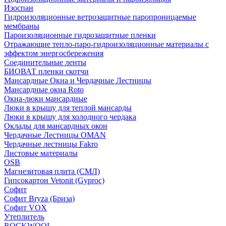
Изоспан
Гидроизоляционные ветрозащитные паропроницаемые
мембраны
Пароизоляционные гидрозащитные пленки
Отражающие тепло-паро-гидроизоляционные материалы с
эффектом энергосбережения
Соединительные ленты
БИОВАТ пленки скотчи
Мансардные Окна и Чердачные Лестницы
Мансардные окна Roto
Окна-люки мансардные
Люки в крышу для теплой мансарды
Люки в крышу для холодного чердака
Оклады для мансардных окон
Чердачные Лестницы OMAN
Чердачные лестницы Fakro
Листовые материалы
OSB
Магнезитовая плита (СМЛ)
Гипсокартон Vetonit (Gyproc)
Софит
Софит Bryza (Бриза)
Софит VOX
Утеплитель
ROCKWOOL