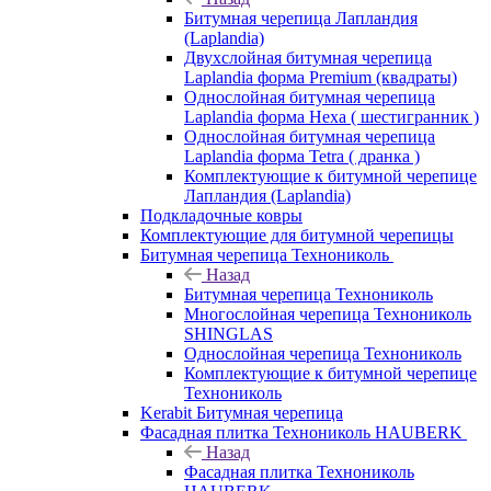
Битумная черепица Лапландия
(Laplandia)
Двухслойная битумная черепица
Laplandia форма Premium (квадраты)
Однослойная битумная черепица
Laplandia форма Hexa ( шестигранник )
Однослойная битумная черепица
Laplandia форма Tetra ( дранка )
Комплектующие к битумной черепице
Лапландия (Laplandia)
Подкладочные ковры
Комплектующие для битумной черепицы
Битумная черепица Технониколь
Назад
Битумная черепица Технониколь
Многослойная черепица Технониколь
SHINGLAS
Однослойная черепица Технониколь
Комплектующие к битумной черепице
Технониколь
Kerabit Битумная черепица
Фасадная плитка Технониколь HAUBERK
Назад
Фасадная плитка Технониколь