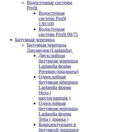
Водосточные системы
Profil
Водосточная
система Profil
130/100
Водосточная
система Profil 90/75
Битумная черепица
Битумная черепица
Лапландия (Laplandia)
Двухслойная
битумная черепица
Laplandia форма
Premium (квадраты)
Однослойная
битумная черепица
Laplandia форма
Hexa (
шестигранник )
Однослойная
битумная черепица
Laplandia форма
Tetra ( дранка )
Комплектующие к
битумной черепице