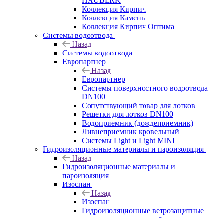
HAUBERK
Кол​лекция Кирпич
Кол​лекция Камень
Коллекция Кирпич Оптима
Системы водоотвода
Назад
Системы водоотвода
Европартнер
Назад
Европартнер
Системы поверхностного водоотвода
DN100
Сопутствующий товар для лотков
Решетки для лотков DN100
Водоприемник (дождеприемник)
Ливнеприемник кровельный
Системы Light и Light MINI
Гидроизоляционные материалы и пароизоляция
Назад
Гидроизоляционные материалы и
пароизоляция
Изоспан
Назад
Изоспан
Гидроизоляционные ветрозащитные