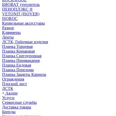
БИОВАТ утеплитель
ПЕНОПЛЭКС ®
VETONIT (ISOVER)
ISOROC
Кровельные аксессуары
Разное
Кляммеры
Ленты
ЛСТК, Гибочные изделия
Планка Торцевая
Планка Коньковая
Планка Снегоупорная
Планка Примыкания
Планка Ендовая
Планка Перелома
Планка Защиты Карниза
Ограждения
Плоский лист
ЛСТК
Акции
Услуги
Сервисные службы
Доставка товара
Бренды