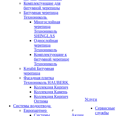
Комплектующие для
битумной черепицы
Битумная черепица
Технониколь
Многослойная
черепица
Технониколь
SHINGLAS
Однослойная
черепица
Технониколь
Комплектующие к
битумной черепице
Технониколь
Kerabit Битумная
черепица
Фасадная плитка
Технониколь HAUBERK
Кол​лекция Кирпич
Кол​лекция Камень
Коллекция Кирпич
Услуги
Оптима
Системы водоотвода
Сервисные
Европартнер
службы
Системы
Акции