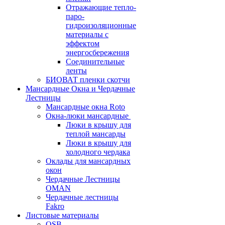
Отражающие тепло-
паро-
гидроизоляционные
материалы с
эффектом
энергосбережения
Соединительные
ленты
БИОВАТ пленки скотчи
Мансардные Окна и Чердачные
Лестницы
Мансардные окна Roto
Окна-люки мансардные
Люки в крышу для
теплой мансарды
Люки в крышу для
холодного чердака
Оклады для мансардных
окон
Чердачные Лестницы
OMAN
Чердачные лестницы
Fakro
Листовые материалы
OSB