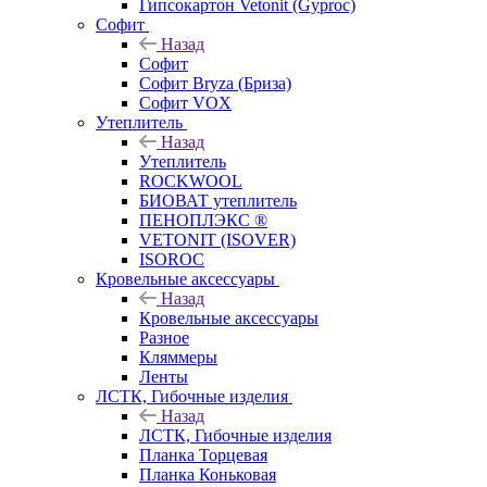
Гипсокартон Vetonit (Gyproc)
Софит
Назад
Софит
Софит Bryza (Бриза)
Софит VOX
Утеплитель
Назад
Утеплитель
ROCKWOOL
БИОВАТ утеплитель
ПЕНОПЛЭКС ®
VETONIT (ISOVER)
ISOROC
Кровельные аксессуары
Назад
Кровельные аксессуары
Разное
Кляммеры
Ленты
ЛСТК, Гибочные изделия
Назад
ЛСТК, Гибочные изделия
Планка Торцевая
Планка Коньковая