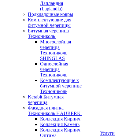
Лапландия
(Laplandia)
Подкладочные ковры
Комплектующие для
битумной черепицы
Битумная черепица
Технониколь
Многослойная
черепица
Технониколь
SHINGLAS
Однослойная
черепица
Технониколь
Комплектующие к
битумной черепице
Технониколь
Kerabit Битумная
черепица
Фасадная плитка
Технониколь HAUBERK
Кол​лекция Кирпич
Кол​лекция Камень
Коллекция Кирпич
Услуги
Оптима