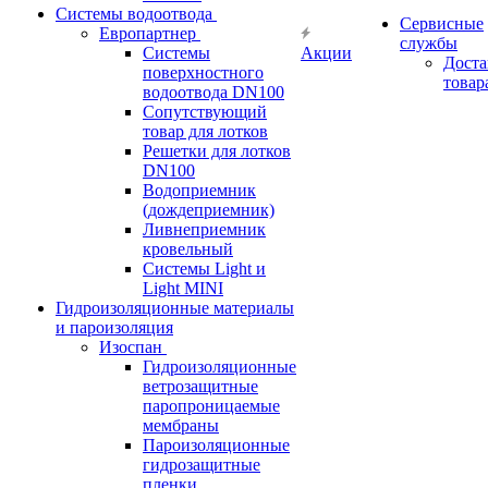
Системы водоотвода
Сервисные
Европартнер
службы
Системы
Акции
Доста
поверхностного
товар
водоотвода DN100
Сопутствующий
товар для лотков
Решетки для лотков
DN100
Водоприемник
(дождеприемник)
Ливнеприемник
кровельный
Системы Light и
Light MINI
Гидроизоляционные материалы
и пароизоляция
Изоспан
Гидроизоляционные
ветрозащитные
паропроницаемые
мембраны
Пароизоляционные
гидрозащитные
пленки