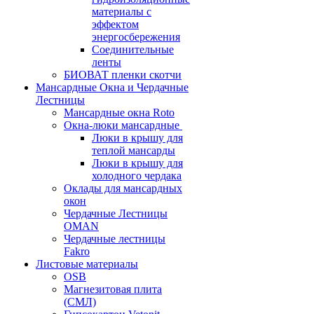
материалы с
эффектом
энергосбережения
Соединительные
ленты
БИОВАТ пленки скотчи
Мансардные Окна и Чердачные
Лестницы
Мансардные окна Roto
Окна-люки мансардные
Люки в крышу для
теплой мансарды
Люки в крышу для
холодного чердака
Оклады для мансардных
окон
Чердачные Лестницы
OMAN
Чердачные лестницы
Fakro
Листовые материалы
OSB
Магнезитовая плита
(СМЛ)