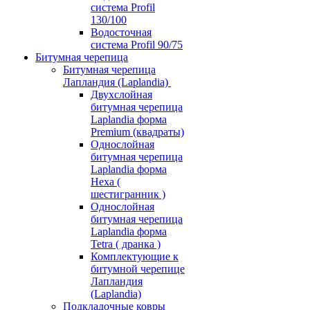
система Profil
130/100
Водосточная
система Profil 90/75
Битумная черепица
Битумная черепица
Лапландия (Laplandia)
Двухслойная
битумная черепица
Laplandia форма
Premium (квадраты)
Однослойная
битумная черепица
Laplandia форма
Hexa (
шестигранник )
Однослойная
битумная черепица
Laplandia форма
Tetra ( дранка )
Комплектующие к
битумной черепице
Лапландия
(Laplandia)
Подкладочные ковры