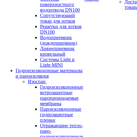
Доста
поверхностного
товар
водоотвода DN100
Сопутствующий
товар для лотков
Решетки для лотков
DN100
Водоприемник
(дождеприемник)
Ливнеприемник
кровельный
Системы Light и
Light MINI
Гидроизоляционные материалы
и пароизоляция
Изоспан
Гидроизоляционные
ветрозащитные
паропроницаемые
мембраны
Пароизоляционные
гидрозащитные
пленки
Отражающие тепло-
паро-
гидроизоляционные