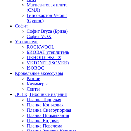
Магнезитовая плита
(СМЛ)
Гипсокартон Vetonit
(Gyproc)
Софит
Софит Bryza (Бриза)
Софит VOX
Утеплитель
ROCKWOOL
БИОВАТ утеплитель
ПЕНОПЛЭКС ®
VETONIT (ISOVER)
ISOROC
Кровельные аксессуары
Разное
Кляммеры
Ленты
ЛСТК, Гибочные изделия
Планка Торцевая
Планка Коньковая
Планка Снегоупорная
Планка Примыкания
Планка Ендовая
Планка Перелома