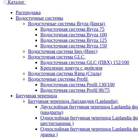
Каталог
Распродажа
Водосточные системы
Водосточные системы Bryza (Бриза)
Водосточная система Bryza 75
Водосточная система Bryza 100
Водосточная система Bryza 125
Водосточная система Bryza 150
Водосточная система Ines (Инес)
Водосточная система GLC
Водосточная система GLC (ПВХ) 152/100
Крепление хомута с дюбелем
Водосточная система Rima (Сталь)
Водосточные системы Profil
Водосточная система Profil 130/100
Водосточная система Profil 90/75
Битумная черепица
Битумная черепица Лапландия (Laplandia)
Двухслойная битумная черепица Laplandia ф
(квадраты)
Однослойная битумная черепица Laplandia фо
шестигранник )
Однослойная битумная черепица Laplandia фор
дранка )