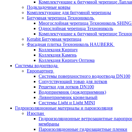
Комплектующие к битумной черепице Лапланд
Подкладочные ковры
Комплектующие для битумной черепицы
Битумная черепица Технониколь
Многослойная черепица Технониколь SHIN
Однослойная черепица Технониколь
Комплектующие к битумной черепице Техно
Kerabit Битумная черепица
Фасадная плитка Технониколь HAUBERK
Кол​лекция Кирпич
Кол​лекция Камень
Коллекция Кирпич Оптима
Системы водоотвода
Европартнер
Системы поверхностного водоотвода DN100
Сопутствующий товар для лотков
Решетки для лотков DN100
Водоприемник (дождеприемник)
Ливнеприемник кровельный
Системы Light и Light MINI
Гидроизоляционные материалы и пароизоляция
Изоспан
Гидроизоляционные ветрозащитные паропро
мембраны
Пароизоляционные гидрозащитные пленки