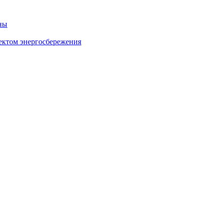
ны
ектом энергосбережения