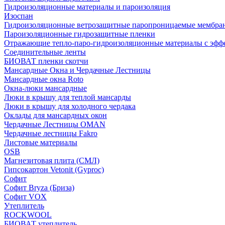
Гидроизоляционные материалы и пароизоляция
Изоспан
Гидроизоляционные ветрозащитные паропроницаемые мембра
Пароизоляционные гидрозащитные пленки
Отражающие тепло-паро-гидроизоляционные материалы с эфф
Соединительные ленты
БИОВАТ пленки скотчи
Мансардные Окна и Чердачные Лестницы
Мансардные окна Roto
Окна-люки мансардные
Люки в крышу для теплой мансарды
Люки в крышу для холодного чердака
Оклады для мансардных окон
Чердачные Лестницы OMAN
Чердачные лестницы Fakro
Листовые материалы
OSB
Магнезитовая плита (СМЛ)
Гипсокартон Vetonit (Gyproc)
Софит
Софит Bryza (Бриза)
Софит VOX
Утеплитель
ROCKWOOL
БИОВАТ утеплитель