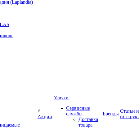
ия (Laplandia)
GLAS
николь
Услуги
Сервисные
Статьи и
службы
Бренды
Акции
инструк
Доставка
ницаемые
товара