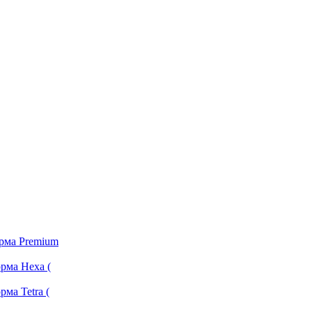
орма Premium
рма Hexa (
ма Tetra (