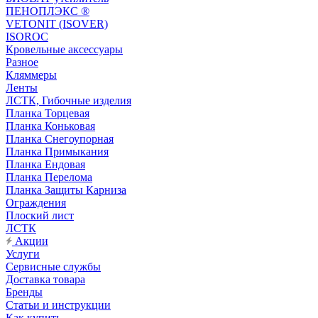
ПЕНОПЛЭКС ®
VETONIT (ISOVER)
ISOROC
Кровельные аксессуары
Разное
Кляммеры
Ленты
ЛСТК, Гибочные изделия
Планка Торцевая
Планка Коньковая
Планка Снегоупорная
Планка Примыкания
Планка Ендовая
Планка Перелома
Планка Защиты Карниза
Ограждения
Плоский лист
ЛСТК
Акции
Услуги
Сервисные службы
Доставка товара
Бренды
Статьи и инструкции
Как купить