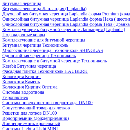
Битумная черепица
Битумная черепица Лапландия (Laplandia)
Двухслойная битумная черепица Laplandia форма Premium (ква
Однослойная битумная черепица Laplandia форма Hexa ( шести
Однослойная битумная черепица Laplandia форма Tetra ( дранка
Комплектующие к битумной черепице Лапландия (Laplandia)
Подкладочные ковры
Комплектующие для битумной черепицы
Битумная черепица Технониколь
Многослойная черепица Технониколь SHINGLAS
Однослойная черепица Технониколь
Комплектующие к битумной черепице Технониколь
Kerabit Битумная черепица
Фасадная плитка Технониколь HAUBERK
Кол​лекция Кирпич
Кол​лекция Камень
Коллекция Кирпич Оптима
Системы водоотвода
Европартнер
Системы поверхностного водоотвода DN100
Сопутствующий товар для лотков
Решетки для лотков DN100
Водоприемник (дождеприемник)
Ливнеприемник кровельный
Системы Light и Light MINI