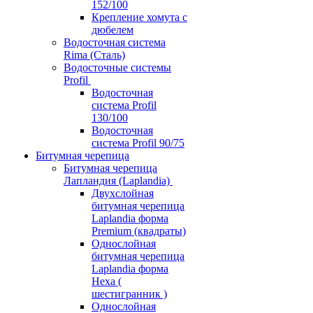
152/100
Крепление хомута с
дюбелем
Водосточная система
Rima (Сталь)
Водосточные системы
Profil
Водосточная
система Profil
130/100
Водосточная
система Profil 90/75
Битумная черепица
Битумная черепица
Лапландия (Laplandia)
Двухслойная
битумная черепица
Laplandia форма
Premium (квадраты)
Однослойная
битумная черепица
Laplandia форма
Hexa (
шестигранник )
Однослойная