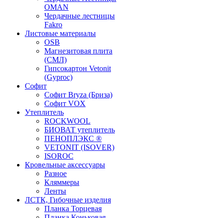
OMAN
Чердачные лестницы
Fakro
Листовые материалы
OSB
Магнезитовая плита
(СМЛ)
Гипсокартон Vetonit
(Gyproc)
Софит
Софит Bryza (Бриза)
Софит VOX
Утеплитель
ROCKWOOL
БИОВАТ утеплитель
ПЕНОПЛЭКС ®
VETONIT (ISOVER)
ISOROC
Кровельные аксессуары
Разное
Кляммеры
Ленты
ЛСТК, Гибочные изделия
Планка Торцевая
Планка Коньковая