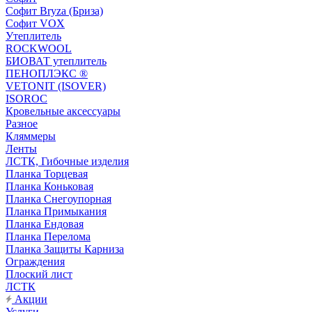
Софит Bryza (Бриза)
Софит VOX
Утеплитель
ROCKWOOL
БИОВАТ утеплитель
ПЕНОПЛЭКС ®
VETONIT (ISOVER)
ISOROC
Кровельные аксессуары
Разное
Кляммеры
Ленты
ЛСТК, Гибочные изделия
Планка Торцевая
Планка Коньковая
Планка Снегоупорная
Планка Примыкания
Планка Ендовая
Планка Перелома
Планка Защиты Карниза
Ограждения
Плоский лист
ЛСТК
Акции
Услуги