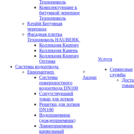
Технониколь
Комплектующие к
битумной черепице
Технониколь
Kerabit Битумная
черепица
Фасадная плитка
Технониколь HAUBERK
Кол​лекция Кирпич
Кол​лекция Камень
Коллекция Кирпич
Услуги
Оптима
Системы водоотвода
Сервисные
Европартнер
службы
Системы
Акции
Доста
поверхностного
товар
водоотвода DN100
Сопутствующий
товар для лотков
Решетки для лотков
DN100
Водоприемник
(дождеприемник)
Ливнеприемник
кровельный