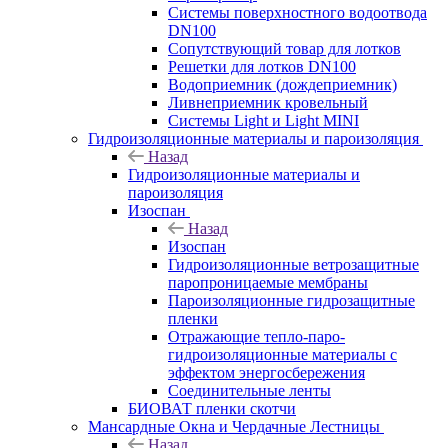
Системы поверхностного водоотвода
DN100
Сопутствующий товар для лотков
Решетки для лотков DN100
Водоприемник (дождеприемник)
Ливнеприемник кровельный
Системы Light и Light MINI
Гидроизоляционные материалы и пароизоляция
Назад
Гидроизоляционные материалы и
пароизоляция
Изоспан
Назад
Изоспан
Гидроизоляционные ветрозащитные
паропроницаемые мембраны
Пароизоляционные гидрозащитные
пленки
Отражающие тепло-паро-
гидроизоляционные материалы с
эффектом энергосбережения
Соединительные ленты
БИОВАТ пленки скотчи
Мансардные Окна и Чердачные Лестницы
Назад