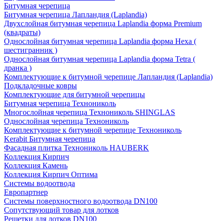
Битумная черепица
Битумная черепица Лапландия (Laplandia)
Двухслойная битумная черепица Laplandia форма Premium
(квадраты)
Однослойная битумная черепица Laplandia форма Hexa (
шестигранник )
Однослойная битумная черепица Laplandia форма Tetra (
дранка )
Комплектующие к битумной черепице Лапландия (Laplandia)
Подкладочные ковры
Комплектующие для битумной черепицы
Битумная черепица Технониколь
Многослойная черепица Технониколь SHINGLAS
Однослойная черепица Технониколь
Комплектующие к битумной черепице Технониколь
Kerabit Битумная черепица
Фасадная плитка Технониколь HAUBERK
Кол​лекция Кирпич
Кол​лекция Камень
Коллекция Кирпич Оптима
Системы водоотвода
Европартнер
Системы поверхностного водоотвода DN100
Сопутствующий товар для лотков
Решетки для лотков DN100