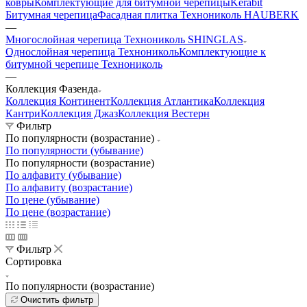
ковры
Комплектующие для битумной черепицы
Kerabit
Битумная черепица
Фасадная плитка Технониколь HAUBERK
—
Многослойная черепица Технониколь SHINGLAS
Однослойная черепица Технониколь
Комплектующие к
битумной черепице Технониколь
—
Коллекция Фазенда
Коллекция Континент
Коллекция Атлантика
Коллекция
Кантри
Коллекция Джаз
Коллекция Вестерн
Фильтр
По популярности (возрастание)
По популярности (убывание)
По популярности (возрастание)
По алфавиту (убывание)
По алфавиту (возрастание)
По цене (убывание)
По цене (возрастание)
Фильтр
Сортировка
По популярности (возрастание)
Очистить фильтр