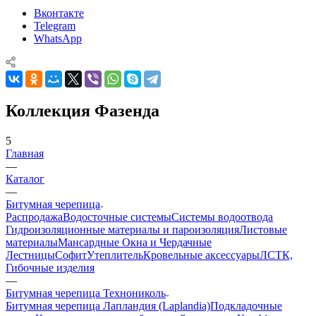
Вконтакте
Telegram
WhatsApp
Коллекция Фазенда
5
Главная
—
Каталог
—
Битумная черепица
Распродажа
Водосточные системы
Системы водоотвода
Гидроизоляционные материалы и пароизоляция
Листовые
материалы
Мансардные Окна и Чердачные
Лестницы
Софит
Утеплитель
Кровельные аксессуары
ЛСТК,
Гибочные изделия
—
Битумная черепица Технониколь
Битумная черепица Лапландия (Laplandia)
Подкладочные