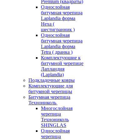
Premium (квадраты)
Однослойная
битумная черепица
Laplandia форма
Hexa (
шестигранник )
Однослойная
битумная черепица
Laplandia форма
Tetra ( дранка )
Комплектующие к
битумной черепице
Лапландия
(Laplandia)
Подкладочные ковры
Комплектующие для
битумной черепицы
Битумная черепица
Технониколь
Многослойная
черепица
Технониколь
SHINGLAS
Однослойная
черепица