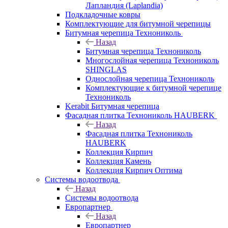
Лапландия (Laplandia)
Подкладочные ковры
Комплектующие для битумной черепицы
Битумная черепица Технониколь
Назад
Битумная черепица Технониколь
Многослойная черепица Технониколь
SHINGLAS
Однослойная черепица Технониколь
Комплектующие к битумной черепице
Технониколь
Kerabit Битумная черепица
Фасадная плитка Технониколь HAUBERK
Назад
Фасадная плитка Технониколь
HAUBERK
Кол​лекция Кирпич
Кол​лекция Камень
Коллекция Кирпич Оптима
Системы водоотвода
Назад
Системы водоотвода
Европартнер
Назад
Европартнер