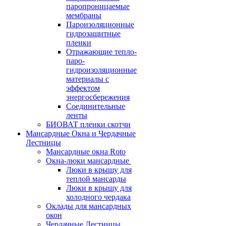
паропроницаемые
мембраны
Пароизоляционные
гидрозащитные
пленки
Отражающие тепло-
паро-
гидроизоляционные
материалы с
эффектом
энергосбережения
Соединительные
ленты
БИОВАТ пленки скотчи
Мансардные Окна и Чердачные
Лестницы
Мансардные окна Roto
Окна-люки мансардные
Люки в крышу для
теплой мансарды
Люки в крышу для
холодного чердака
Оклады для мансардных
окон
Чердачные Лестницы