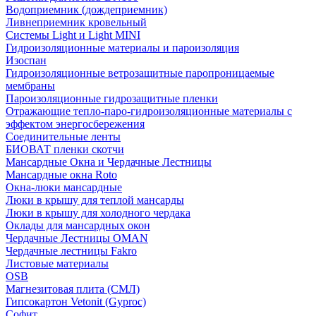
Водоприемник (дождеприемник)
Ливнеприемник кровельный
Системы Light и Light MINI
Гидроизоляционные материалы и пароизоляция
Изоспан
Гидроизоляционные ветрозащитные паропроницаемые
мембраны
Пароизоляционные гидрозащитные пленки
Отражающие тепло-паро-гидроизоляционные материалы с
эффектом энергосбережения
Соединительные ленты
БИОВАТ пленки скотчи
Мансардные Окна и Чердачные Лестницы
Мансардные окна Roto
Окна-люки мансардные
Люки в крышу для теплой мансарды
Люки в крышу для холодного чердака
Оклады для мансардных окон
Чердачные Лестницы OMAN
Чердачные лестницы Fakro
Листовые материалы
OSB
Магнезитовая плита (СМЛ)
Гипсокартон Vetonit (Gyproc)
Софит