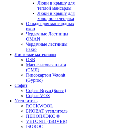
Люки в крышу для
теплой мансарды
Люки в крышу для
холодного чердака
Оклады для мансардных
окон
Чердачные Лестницы
OMAN
Чердачные лестницы
Fakro
Листовые материалы
OSB
Магнезитовая плита
(СМЛ)
Гипсокартон Vetonit
(Gyproc)
Софит
Софит Bryza (Бриза)
Софит VOX
Утеплитель
ROCKWOOL
БИОВАТ утеплитель
ПЕНОПЛЭКС ®
VETONIT (ISOVER)
ISOROC