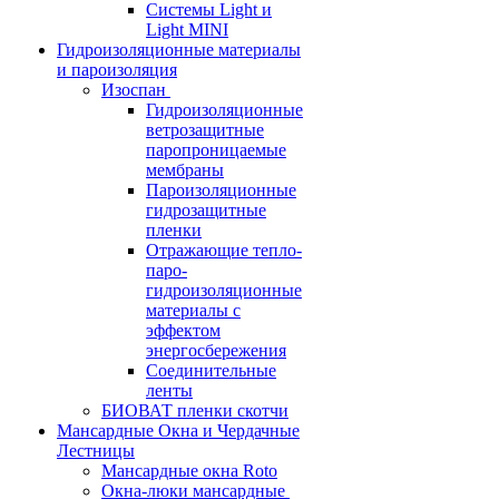
Системы Light и
Light MINI
Гидроизоляционные материалы
и пароизоляция
Изоспан
Гидроизоляционные
ветрозащитные
паропроницаемые
мембраны
Пароизоляционные
гидрозащитные
пленки
Отражающие тепло-
паро-
гидроизоляционные
материалы с
эффектом
энергосбережения
Соединительные
ленты
БИОВАТ пленки скотчи
Мансардные Окна и Чердачные
Лестницы
Мансардные окна Roto
Окна-люки мансардные