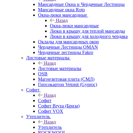
Мансардные Окна и Чердачные Лестницы
Мансардные окна Roto
Окна-люки мансардные
Назад
Окна-люки мансардные
Люки в крышу для теплой мансарды
Люки в крышу для холодного чердака
Оклады для мансардных окон
Чердачные Лестницы OMAN
Чердачные лестницы Fakro
Листовые материалы
Назад
Листовые материалы
OSB
Магнезитовая плита (СМЛ)
Гипсокартон Vetonit (Gyproc)
Софит
Назад
Софит
Софит Bryza (Бриза)
Софит VOX
Утеплитель
Назад
Утеплитель
ROCKWOOL