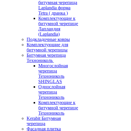
битумная черепица
Laplandia форма
Tetra ( дранка )
Комплектующие к
битумной черепице
Лапландия
(Laplandia)
Подкладочные ковры
Комплектующие для
битумной черепицы
Битумная черепица
Технониколь
Многослойная
черепица
Технониколь
SHINGLAS
Однослойная
черепица
Технониколь
Комплектующие к
битумной черепице
Технониколь
Kerabit Битумная
черепица
Фасадная плитка