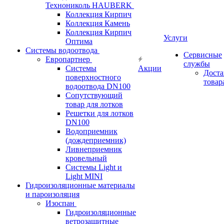
Технониколь HAUBERK
Кол​лекция Кирпич
Кол​лекция Камень
Коллекция Кирпич
Услуги
Оптима
Системы водоотвода
Сервисные
Европартнер
службы
Системы
Акции
Доста
поверхностного
товар
водоотвода DN100
Сопутствующий
товар для лотков
Решетки для лотков
DN100
Водоприемник
(дождеприемник)
Ливнеприемник
кровельный
Системы Light и
Light MINI
Гидроизоляционные материалы
и пароизоляция
Изоспан
Гидроизоляционные
ветрозащитные