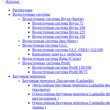
Каталог
Распродажа
Водосточные системы
Водосточные системы Bryza (Бриза)
Водосточная система Bryza 75
Водосточная система Bryza 100
Водосточная система Bryza 125
Водосточная система Bryza 150
Водосточная система Ines (Инес)
Водосточная система GLC
Водосточная система GLC (ПВХ) 152/100
Крепление хомута с дюбелем
Водосточная система Rima (Сталь)
Водосточные системы Profil
Водосточная система Profil 130/100
Водосточная система Profil 90/75
Битумная черепица
Битумная черепица Лапландия (Laplandia)
Двухслойная битумная черепица Laplandia ф
(квадраты)
Однослойная битумная черепица Laplandia фо
шестигранник )
Однослойная битумная черепица Laplandia фор
дранка )