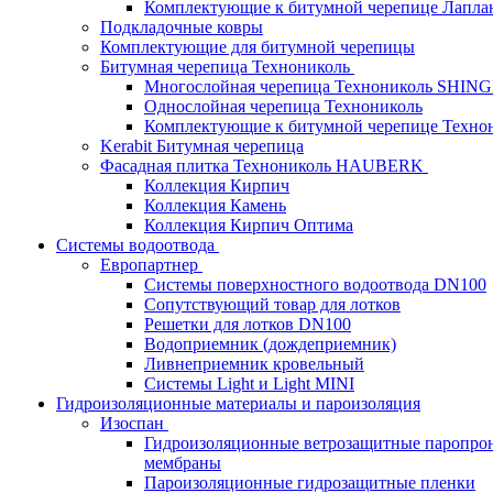
Комплектующие к битумной черепице Лапланд
Подкладочные ковры
Комплектующие для битумной черепицы
Битумная черепица Технониколь
Многослойная черепица Технониколь SHIN
Однослойная черепица Технониколь
Комплектующие к битумной черепице Техно
Kerabit Битумная черепица
Фасадная плитка Технониколь HAUBERK
Кол​лекция Кирпич
Кол​лекция Камень
Коллекция Кирпич Оптима
Системы водоотвода
Европартнер
Системы поверхностного водоотвода DN100
Сопутствующий товар для лотков
Решетки для лотков DN100
Водоприемник (дождеприемник)
Ливнеприемник кровельный
Системы Light и Light MINI
Гидроизоляционные материалы и пароизоляция
Изоспан
Гидроизоляционные ветрозащитные паропро
мембраны
Пароизоляционные гидрозащитные пленки