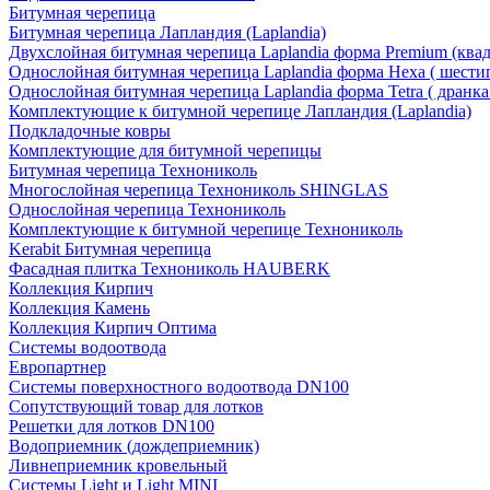
Битумная черепица
Битумная черепица Лапландия (Laplandia)
Двухслойная битумная черепица Laplandia форма Premium (ква
Однослойная битумная черепица Laplandia форма Hexa ( шести
Однослойная битумная черепица Laplandia форма Tetra ( дранка
Комплектующие к битумной черепице Лапландия (Laplandia)
Подкладочные ковры
Комплектующие для битумной черепицы
Битумная черепица Технониколь
Многослойная черепица Технониколь SHINGLAS
Однослойная черепица Технониколь
Комплектующие к битумной черепице Технониколь
Kerabit Битумная черепица
Фасадная плитка Технониколь HAUBERK
Кол​лекция Кирпич
Кол​лекция Камень
Коллекция Кирпич Оптима
Системы водоотвода
Европартнер
Системы поверхностного водоотвода DN100
Сопутствующий товар для лотков
Решетки для лотков DN100
Водоприемник (дождеприемник)
Ливнеприемник кровельный
Системы Light и Light MINI