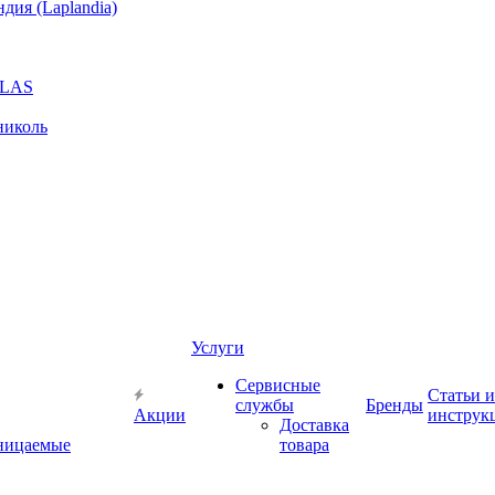
ия (Laplandia)
GLAS
николь
Услуги
Сервисные
Статьи и
службы
Бренды
Акции
инструк
Доставка
ницаемые
товара