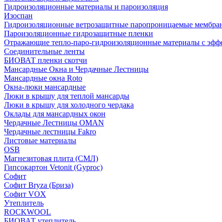
Гидроизоляционные материалы и пароизоляция
Изоспан
Гидроизоляционные ветрозащитные паропроницаемые мембра
Пароизоляционные гидрозащитные пленки
Отражающие тепло-паро-гидроизоляционные материалы с эфф
Соединительные ленты
БИОВАТ пленки скотчи
Мансардные Окна и Чердачные Лестницы
Мансардные окна Roto
Окна-люки мансардные
Люки в крышу для теплой мансарды
Люки в крышу для холодного чердака
Оклады для мансардных окон
Чердачные Лестницы OMAN
Чердачные лестницы Fakro
Листовые материалы
OSB
Магнезитовая плита (СМЛ)
Гипсокартон Vetonit (Gyproc)
Софит
Софит Bryza (Бриза)
Софит VOX
Утеплитель
ROCKWOOL
БИОВАТ утеплитель