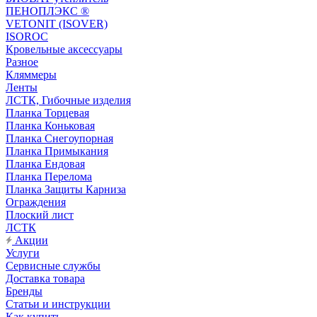
ПЕНОПЛЭКС ®
VETONIT (ISOVER)
ISOROC
Кровельные аксессуары
Разное
Кляммеры
Ленты
ЛСТК, Гибочные изделия
Планка Торцевая
Планка Коньковая
Планка Снегоупорная
Планка Примыкания
Планка Ендовая
Планка Перелома
Планка Защиты Карниза
Ограждения
Плоский лист
ЛСТК
Акции
Услуги
Сервисные службы
Доставка товара
Бренды
Статьи и инструкции
Как купить