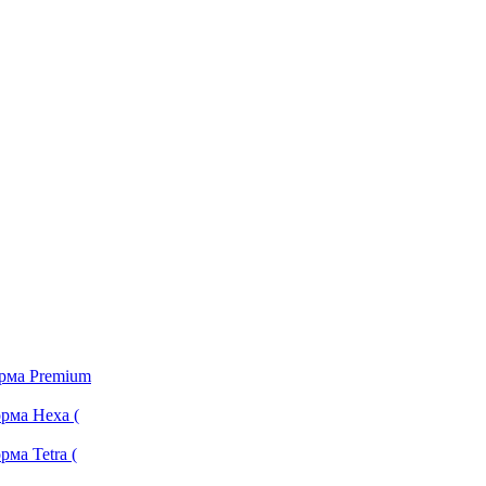
орма Premium
рма Hexa (
ма Tetra (