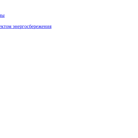
ны
ектом энергосбережения