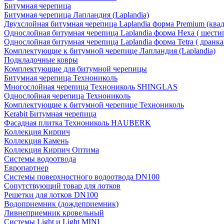
Битумная черепица
Битумная черепица Лапландия (Laplandia)
Двухслойная битумная черепица Laplandia форма Premium (ква
Однослойная битумная черепица Laplandia форма Hexa ( шести
Однослойная битумная черепица Laplandia форма Tetra ( дранка
Комплектующие к битумной черепице Лапландия (Laplandia)
Подкладочные ковры
Комплектующие для битумной черепицы
Битумная черепица Технониколь
Многослойная черепица Технониколь SHINGLAS
Однослойная черепица Технониколь
Комплектующие к битумной черепице Технониколь
Kerabit Битумная черепица
Фасадная плитка Технониколь HAUBERK
Кол​лекция Кирпич
Кол​лекция Камень
Коллекция Кирпич Оптима
Системы водоотвода
Европартнер
Системы поверхностного водоотвода DN100
Сопутствующий товар для лотков
Решетки для лотков DN100
Водоприемник (дождеприемник)
Ливнеприемник кровельный
Системы Light и Light MINI