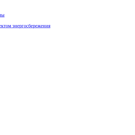
ны
ектом энергосбережения