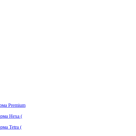
орма Premium
рма Hexa (
ма Tetra (