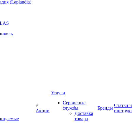
ия (Laplandia)
GLAS
николь
Услуги
Сервисные
Статьи и
службы
Бренды
Акции
инструк
Доставка
ницаемые
товара