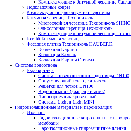
Комплектующие к битумной черепице Лапланд
Подкладочные ковры
Комплектующие для битумной черепицы
Битумная черепица Технониколь
Многослойная черепица Технониколь SHIN
Однослойная черепица Технониколь
Комплектующие к битумной черепице Техно
Kerabit Битумная черепица
Фасадная плитка Технониколь HAUBERK
Кол​лекция Кирпич
Кол​лекция Камень
Коллекция Кирпич Оптима
Системы водоотвода
Европартнер
Системы поверхностного водоотвода DN100
Сопутствующий товар для лотков
Решетки для лотков DN100
Водоприемник (дождеприемник)
Ливнеприемник кровельный
Системы Light и Light MINI
Гидроизоляционные материалы и пароизоляция
Изоспан
Гидроизоляционные ветрозащитные паропро
мембраны
Пароизоляционные гидрозащитные пленки