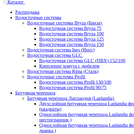
Каталог
Распродажа
Водосточные системы
Водосточные системы Bryza (Бриза)
Водосточная система Bryza 75
Водосточная система Bryza 100
Водосточная система Bryza 125
Водосточная система Bryza 150
Водосточная система Ines (Инес)
Водосточная система GLC
Водосточная система GLC (ПВХ) 152/100
Крепление хомута с дюбелем
Водосточная система Rima (Сталь)
Водосточные системы Profil
Водосточная система Profil 130/100
Водосточная система Profil 90/75
Битумная черепица
Битумная черепица Лапландия (Laplandia)
Двухслойная битумная черепица Laplandia ф
(квадраты)
Однослойная битумная черепица Laplandia фо
шестигранник )
Однослойная битумная черепица Laplandia фор
дранка )