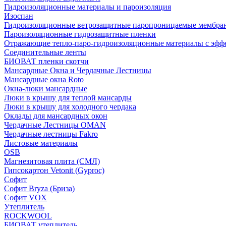
Гидроизоляционные материалы и пароизоляция
Изоспан
Гидроизоляционные ветрозащитные паропроницаемые мембра
Пароизоляционные гидрозащитные пленки
Отражающие тепло-паро-гидроизоляционные материалы с эфф
Соединительные ленты
БИОВАТ пленки скотчи
Мансардные Окна и Чердачные Лестницы
Мансардные окна Roto
Окна-люки мансардные
Люки в крышу для теплой мансарды
Люки в крышу для холодного чердака
Оклады для мансардных окон
Чердачные Лестницы OMAN
Чердачные лестницы Fakro
Листовые материалы
OSB
Магнезитовая плита (СМЛ)
Гипсокартон Vetonit (Gyproc)
Софит
Софит Bryza (Бриза)
Софит VOX
Утеплитель
ROCKWOOL
БИОВАТ утеплитель