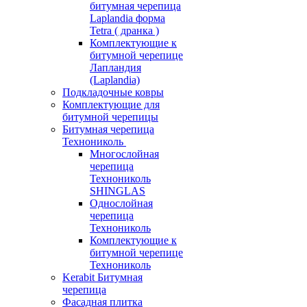
битумная черепица
Laplandia форма
Tetra ( дранка )
Комплектующие к
битумной черепице
Лапландия
(Laplandia)
Подкладочные ковры
Комплектующие для
битумной черепицы
Битумная черепица
Технониколь
Многослойная
черепица
Технониколь
SHINGLAS
Однослойная
черепица
Технониколь
Комплектующие к
битумной черепице
Технониколь
Kerabit Битумная
черепица
Фасадная плитка