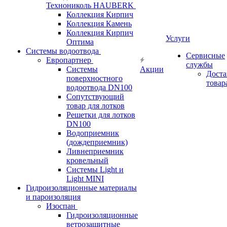
Технониколь HAUBERK
Кол​лекция Кирпич
Кол​лекция Камень
Коллекция Кирпич
Услуги
Оптима
Системы водоотвода
Сервисные
Европартнер
службы
Системы
Акции
Доста
поверхностного
товар
водоотвода DN100
Сопутствующий
товар для лотков
Решетки для лотков
DN100
Водоприемник
(дождеприемник)
Ливнеприемник
кровельный
Системы Light и
Light MINI
Гидроизоляционные материалы
и пароизоляция
Изоспан
Гидроизоляционные
ветрозащитные