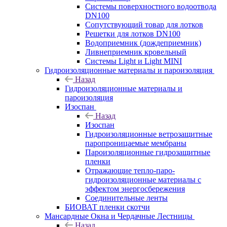
Системы поверхностного водоотвода
DN100
Сопутствующий товар для лотков
Решетки для лотков DN100
Водоприемник (дождеприемник)
Ливнеприемник кровельный
Системы Light и Light MINI
Гидроизоляционные материалы и пароизоляция
Назад
Гидроизоляционные материалы и
пароизоляция
Изоспан
Назад
Изоспан
Гидроизоляционные ветрозащитные
паропроницаемые мембраны
Пароизоляционные гидрозащитные
пленки
Отражающие тепло-паро-
гидроизоляционные материалы с
эффектом энергосбережения
Соединительные ленты
БИОВАТ пленки скотчи
Мансардные Окна и Чердачные Лестницы
Назад