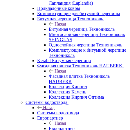
Лапландия (Laplandia)
Подкладочные ковры
Комплектующие для битумной черепицы
Битумная черепица Технониколь
Назад
Битумная черепица Технониколь
Многослойная черепица Технониколь
SHINGLAS
Однослойная черепица Технониколь
Комплектующие к битумной черепице
Технониколь
Kerabit Битумная черепица
Фасадная плитка Технониколь HAUBERK
Назад
Фасадная плитка Технониколь
HAUBERK
Кол​лекция Кирпич
Кол​лекция Камень
Коллекция Кирпич Оптима
Системы водоотвода
Назад
Системы водоотвода
Европартнер
Назад
Европартнер