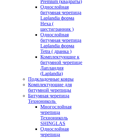
Premium (квадраты)
Однослойная
битумная черепица
Laplandia форма
Hexa (
шестигранник )
Однослойная
битумная черепица
Laplandia форма
Tetra ( дранка )
Комплектующие к
битумной черепице
Лапландия
(Laplandia)
Подкладочные ковры
Комплектующие для
битумной черепицы
Битумная черепица
Технониколь
Многослойная
черепица
Технониколь
SHINGLAS
Однослойная
черепица