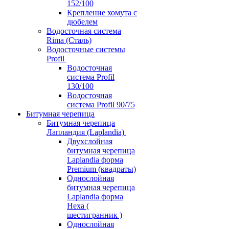
152/100
Крепление хомута с
дюбелем
Водосточная система
Rima (Сталь)
Водосточные системы
Profil
Водосточная
система Profil
130/100
Водосточная
система Profil 90/75
Битумная черепица
Битумная черепица
Лапландия (Laplandia)
Двухслойная
битумная черепица
Laplandia форма
Premium (квадраты)
Однослойная
битумная черепица
Laplandia форма
Hexa (
шестигранник )
Однослойная