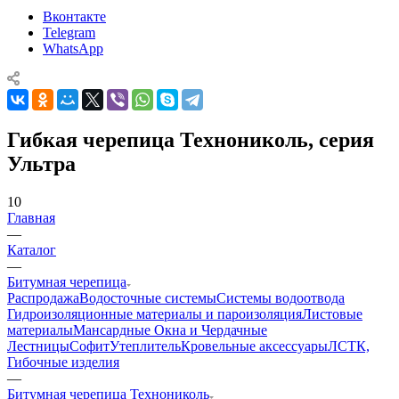
Вконтакте
Telegram
WhatsApp
Гибкая черепица Технониколь, серия
Ультра
10
Главная
—
Каталог
—
Битумная черепица
Распродажа
Водосточные системы
Системы водоотвода
Гидроизоляционные материалы и пароизоляция
Листовые
материалы
Мансардные Окна и Чердачные
Лестницы
Софит
Утеплитель
Кровельные аксессуары
ЛСТК,
Гибочные изделия
—
Битумная черепица Технониколь