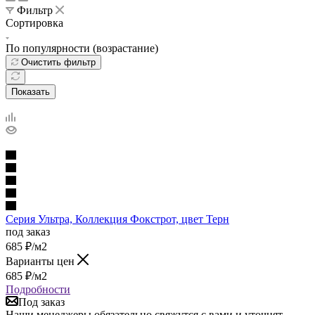
Фильтр
Сортировка
По популярности (возрастание)
Очистить фильтр
Показать
Cерия Ультра, Коллекция Фокстрот, цвет Терн
под заказ
685
₽
/м2
Варианты цен
685
₽
/м2
Подробности
Под заказ
Наши менеджеры обязательно свяжутся с вами и уточнят