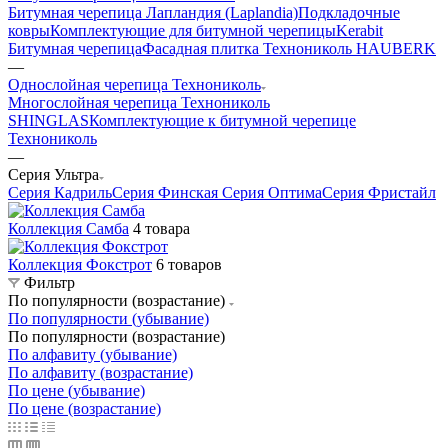
Битумная черепица Лапландия (Laplandia)
Подкладочные
ковры
Комплектующие для битумной черепицы
Kerabit
Битумная черепица
Фасадная плитка Технониколь HAUBERK
—
Однослойная черепица Технониколь
Многослойная черепица Технониколь
SHINGLAS
Комплектующие к битумной черепице
Технониколь
—
Cерия Ультра
Cерия Кадриль
Cерия Финская
Cерия Оптима
Cерия Фристайл
Коллекция Самба
4 товара
Коллекция Фокстрот
6 товаров
Фильтр
По популярности (возрастание)
По популярности (убывание)
По популярности (возрастание)
По алфавиту (убывание)
По алфавиту (возрастание)
По цене (убывание)
По цене (возрастание)