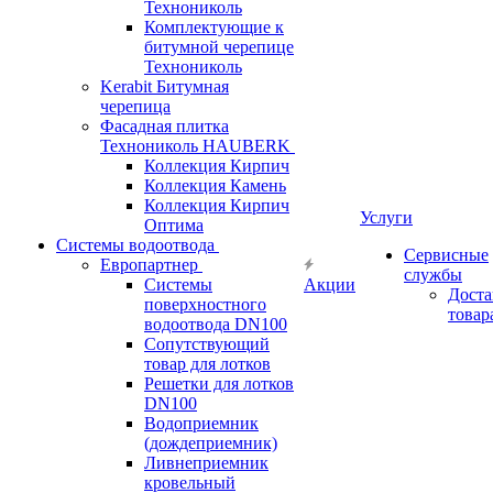
Технониколь
Комплектующие к
битумной черепице
Технониколь
Kerabit Битумная
черепица
Фасадная плитка
Технониколь HAUBERK
Кол​лекция Кирпич
Кол​лекция Камень
Коллекция Кирпич
Услуги
Оптима
Системы водоотвода
Сервисные
Европартнер
службы
Системы
Акции
Доста
поверхностного
товар
водоотвода DN100
Сопутствующий
товар для лотков
Решетки для лотков
DN100
Водоприемник
(дождеприемник)
Ливнеприемник
кровельный