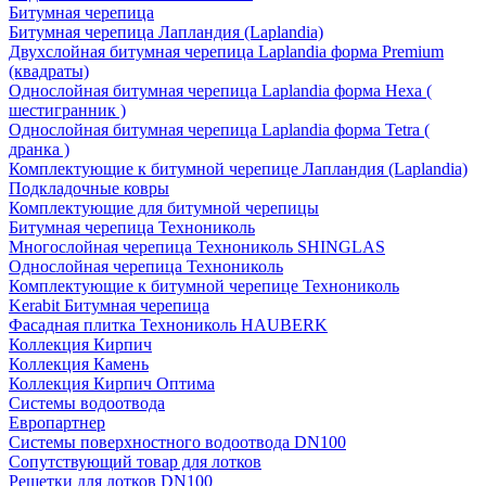
Битумная черепица
Битумная черепица Лапландия (Laplandia)
Двухслойная битумная черепица Laplandia форма Premium
(квадраты)
Однослойная битумная черепица Laplandia форма Hexa (
шестигранник )
Однослойная битумная черепица Laplandia форма Tetra (
дранка )
Комплектующие к битумной черепице Лапландия (Laplandia)
Подкладочные ковры
Комплектующие для битумной черепицы
Битумная черепица Технониколь
Многослойная черепица Технониколь SHINGLAS
Однослойная черепица Технониколь
Комплектующие к битумной черепице Технониколь
Kerabit Битумная черепица
Фасадная плитка Технониколь HAUBERK
Кол​лекция Кирпич
Кол​лекция Камень
Коллекция Кирпич Оптима
Системы водоотвода
Европартнер
Системы поверхностного водоотвода DN100
Сопутствующий товар для лотков
Решетки для лотков DN100