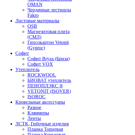
OMAN
Чердачные лестницы
Fakro
Листовые материалы
OSB
Магнезитовая плита
(СМЛ)
Гипсокартон Vetonit
(Gyproc)
Софит
Софит Bryza (Бриза)
Софит VOX
Утеплитель
ROCKWOOL
БИОВАТ утеплитель
ПЕНОПЛЭКС ®
VETONIT (ISOVER)
ISOROC
Кровельные аксессуары
Разное
Кляммеры
Ленты
ЛСТК, Гибочные изделия
Планка Торцевая
Планка Коньковая