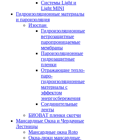
Системы Light и
Light MINI
Гидроизоляционные материалы
и пароизоляция
Изоспан
Гидроизоляционные
ветрозащитные
паропроницаемые
мембраны
Пароизоляционные
гидрозащитные
пленки
Отражающие тепло-
паро-
гидроизоляционные
материалы с
эффектом
энергосбережения
Соединительные
ленты
БИОВАТ пленки скотчи
Мансардные Окна и Чердачные
Лестницы
Мансардные окна Roto
Окна-люки мансардные