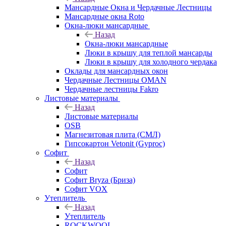
Мансардные Окна и Чердачные Лестницы
Мансардные окна Roto
Окна-люки мансардные
Назад
Окна-люки мансардные
Люки в крышу для теплой мансарды
Люки в крышу для холодного чердака
Оклады для мансардных окон
Чердачные Лестницы OMAN
Чердачные лестницы Fakro
Листовые материалы
Назад
Листовые материалы
OSB
Магнезитовая плита (СМЛ)
Гипсокартон Vetonit (Gyproc)
Софит
Назад
Софит
Софит Bryza (Бриза)
Софит VOX
Утеплитель
Назад
Утеплитель
ROCKWOOL