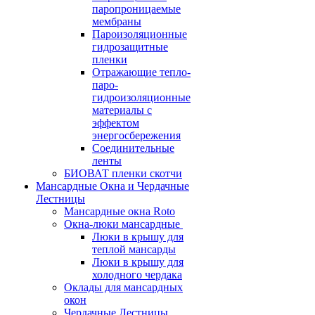
паропроницаемые
мембраны
Пароизоляционные
гидрозащитные
пленки
Отражающие тепло-
паро-
гидроизоляционные
материалы с
эффектом
энергосбережения
Соединительные
ленты
БИОВАТ пленки скотчи
Мансардные Окна и Чердачные
Лестницы
Мансардные окна Roto
Окна-люки мансардные
Люки в крышу для
теплой мансарды
Люки в крышу для
холодного чердака
Оклады для мансардных
окон
Чердачные Лестницы