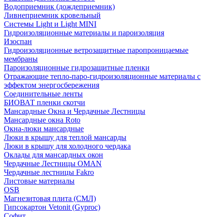
Водоприемник (дождеприемник)
Ливнеприемник кровельный
Системы Light и Light MINI
Гидроизоляционные материалы и пароизоляция
Изоспан
Гидроизоляционные ветрозащитные паропроницаемые
мембраны
Пароизоляционные гидрозащитные пленки
Отражающие тепло-паро-гидроизоляционные материалы с
эффектом энергосбережения
Соединительные ленты
БИОВАТ пленки скотчи
Мансардные Окна и Чердачные Лестницы
Мансардные окна Roto
Окна-люки мансардные
Люки в крышу для теплой мансарды
Люки в крышу для холодного чердака
Оклады для мансардных окон
Чердачные Лестницы OMAN
Чердачные лестницы Fakro
Листовые материалы
OSB
Магнезитовая плита (СМЛ)
Гипсокартон Vetonit (Gyproc)
Софит