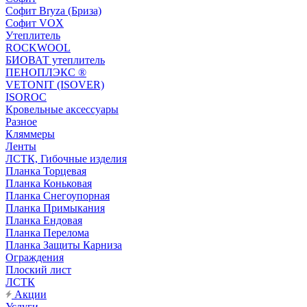
Софит Bryza (Бриза)
Софит VOX
Утеплитель
ROCKWOOL
БИОВАТ утеплитель
ПЕНОПЛЭКС ®
VETONIT (ISOVER)
ISOROC
Кровельные аксессуары
Разное
Кляммеры
Ленты
ЛСТК, Гибочные изделия
Планка Торцевая
Планка Коньковая
Планка Снегоупорная
Планка Примыкания
Планка Ендовая
Планка Перелома
Планка Защиты Карниза
Ограждения
Плоский лист
ЛСТК
Акции
Услуги