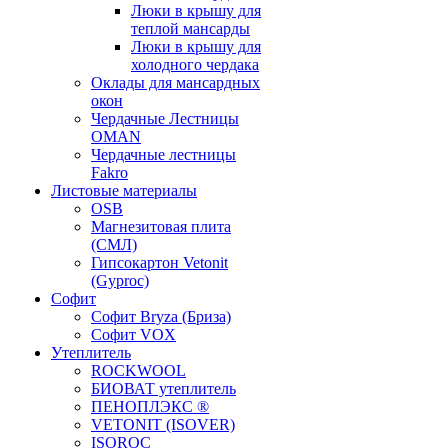
Люки в крышу для
теплой мансарды
Люки в крышу для
холодного чердака
Оклады для мансардных
окон
Чердачные Лестницы
OMAN
Чердачные лестницы
Fakro
Листовые материалы
OSB
Магнезитовая плита
(СМЛ)
Гипсокартон Vetonit
(Gyproc)
Софит
Софит Bryza (Бриза)
Софит VOX
Утеплитель
ROCKWOOL
БИОВАТ утеплитель
ПЕНОПЛЭКС ®
VETONIT (ISOVER)
ISOROC