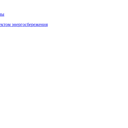
ны
ектом энергосбережения