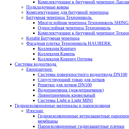
Комплектующие к битумной черепице Лапланд
Подкладочные ковры
Комплектующие для битумной черепицы
Битумная черепица Технониколь
Многослойная черепица Технониколь SHIN
Однослойная черепица Технониколь
Комплектующие к битумной черепице Техно
Kerabit Битумная черепица
Фасадная плитка Технониколь HAUBERK
Кол​лекция Кирпич
Кол​лекция Камень
Коллекция Кирпич Оптима
Системы водоотвода
Европартнер
Системы поверхностного водоотвода DN100
Сопутствующий товар для лотков
Решетки для лотков DN100
Водоприемник (дождеприемник)
Ливнеприемник кровельный
Системы Light и Light MINI
Гидроизоляционные материалы и пароизоляция
Изоспан
Гидроизоляционные ветрозащитные паропро
мембраны
Пароизоляционные гидрозащитные пленки