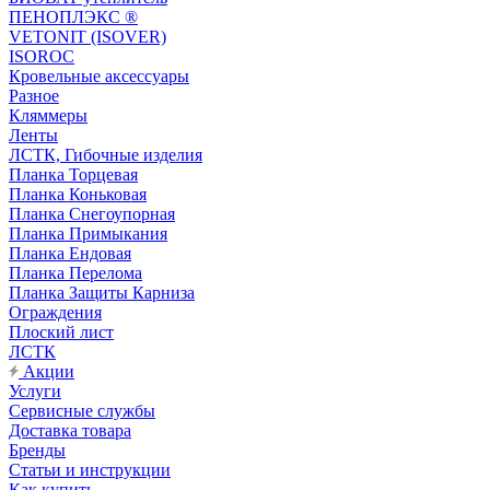
ПЕНОПЛЭКС ®
VETONIT (ISOVER)
ISOROC
Кровельные аксессуары
Разное
Кляммеры
Ленты
ЛСТК, Гибочные изделия
Планка Торцевая
Планка Коньковая
Планка Снегоупорная
Планка Примыкания
Планка Ендовая
Планка Перелома
Планка Защиты Карниза
Ограждения
Плоский лист
ЛСТК
Акции
Услуги
Сервисные службы
Доставка товара
Бренды
Статьи и инструкции
Как купить