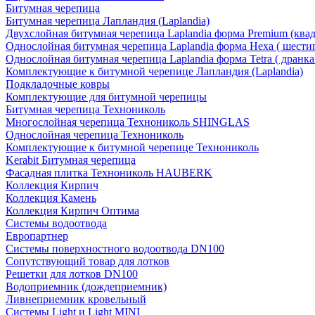
Битумная черепица
Битумная черепица Лапландия (Laplandia)
Двухслойная битумная черепица Laplandia форма Premium (ква
Однослойная битумная черепица Laplandia форма Hexa ( шести
Однослойная битумная черепица Laplandia форма Tetra ( дранка
Комплектующие к битумной черепице Лапландия (Laplandia)
Подкладочные ковры
Комплектующие для битумной черепицы
Битумная черепица Технониколь
Многослойная черепица Технониколь SHINGLAS
Однослойная черепица Технониколь
Комплектующие к битумной черепице Технониколь
Kerabit Битумная черепица
Фасадная плитка Технониколь HAUBERK
Кол​лекция Кирпич
Кол​лекция Камень
Коллекция Кирпич Оптима
Системы водоотвода
Европартнер
Системы поверхностного водоотвода DN100
Сопутствующий товар для лотков
Решетки для лотков DN100
Водоприемник (дождеприемник)
Ливнеприемник кровельный
Системы Light и Light MINI