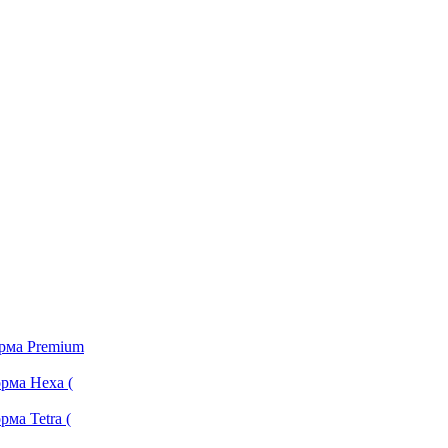
орма Premium
рма Hexa (
ма Tetra (