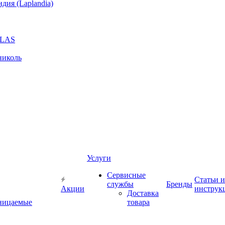
ия (Laplandia)
GLAS
николь
Услуги
Сервисные
Статьи и
службы
Бренды
Акции
инструк
Доставка
ницаемые
товара