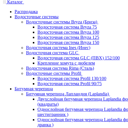
Каталог
Распродажа
Водосточные системы
Водосточные системы Bryza (Бриза)
Водосточная система Bryza 75
Водосточная система Bryza 100
Водосточная система Bryza 125
Водосточная система Bryza 150
Водосточная система Ines (Инес)
Водосточная система GLC
Водосточная система GLC (ПВХ) 152/100
Крепление хомута с дюбелем
Водосточная система Rima (Сталь)
Водосточные системы Profil
Водосточная система Profil 130/100
Водосточная система Profil 90/75
Битумная черепица
Битумная черепица Лапландия (Laplandia)
Двухслойная битумная черепица Laplandia ф
(квадраты)
Однослойная битумная черепица Laplandia фо
шестигранник )
Однослойная битумная черепица Laplandia фор
дранка )