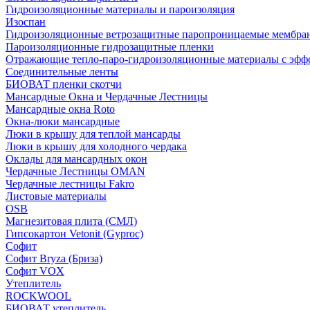
Гидроизоляционные материалы и пароизоляция
Изоспан
Гидроизоляционные ветрозащитные паропроницаемые мембра
Пароизоляционные гидрозащитные пленки
Отражающие тепло-паро-гидроизоляционные материалы с эфф
Соединительные ленты
БИОВАТ пленки скотчи
Мансардные Окна и Чердачные Лестницы
Мансардные окна Roto
Окна-люки мансардные
Люки в крышу для теплой мансарды
Люки в крышу для холодного чердака
Оклады для мансардных окон
Чердачные Лестницы OMAN
Чердачные лестницы Fakro
Листовые материалы
OSB
Магнезитовая плита (СМЛ)
Гипсокартон Vetonit (Gyproc)
Софит
Софит Bryza (Бриза)
Софит VOX
Утеплитель
ROCKWOOL
БИОВАТ утеплитель