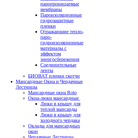
паропроницаемые
мембраны
Пароизоляционные
гидрозащитные
пленки
Отражающие тепло-
паро-
гидроизоляционные
материалы с
эффектом
энергосбережения
Соединительные
ленты
БИОВАТ пленки скотчи
Мансардные Окна и Чердачные
Лестницы
Мансардные окна Roto
Окна-люки мансардные
Люки в крышу для
теплой мансарды
Люки в крышу для
холодного чердака
Оклады для мансардных
окон
Чердачные Лестницы