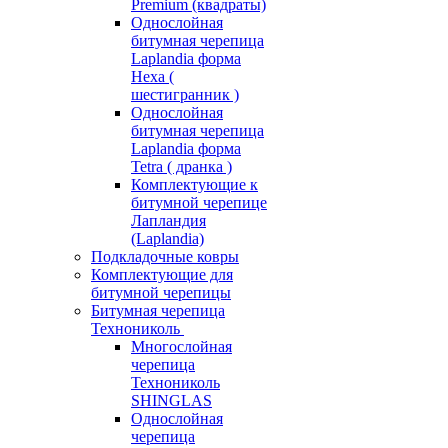
Premium (квадраты)
Однослойная
битумная черепица
Laplandia форма
Hexa (
шестигранник )
Однослойная
битумная черепица
Laplandia форма
Tetra ( дранка )
Комплектующие к
битумной черепице
Лапландия
(Laplandia)
Подкладочные ковры
Комплектующие для
битумной черепицы
Битумная черепица
Технониколь
Многослойная
черепица
Технониколь
SHINGLAS
Однослойная
черепица