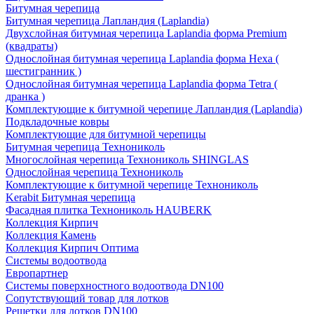
Битумная черепица
Битумная черепица Лапландия (Laplandia)
Двухслойная битумная черепица Laplandia форма Premium
(квадраты)
Однослойная битумная черепица Laplandia форма Hexa (
шестигранник )
Однослойная битумная черепица Laplandia форма Tetra (
дранка )
Комплектующие к битумной черепице Лапландия (Laplandia)
Подкладочные ковры
Комплектующие для битумной черепицы
Битумная черепица Технониколь
Многослойная черепица Технониколь SHINGLAS
Однослойная черепица Технониколь
Комплектующие к битумной черепице Технониколь
Kerabit Битумная черепица
Фасадная плитка Технониколь HAUBERK
Кол​лекция Кирпич
Кол​лекция Камень
Коллекция Кирпич Оптима
Системы водоотвода
Европартнер
Системы поверхностного водоотвода DN100
Сопутствующий товар для лотков
Решетки для лотков DN100