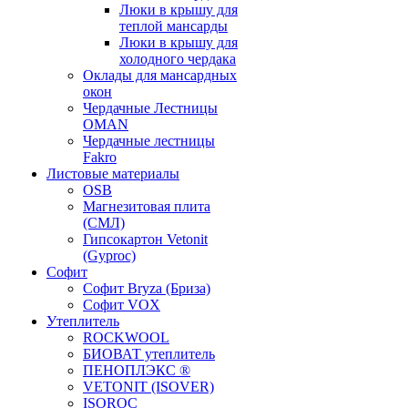
Люки в крышу для
теплой мансарды
Люки в крышу для
холодного чердака
Оклады для мансардных
окон
Чердачные Лестницы
OMAN
Чердачные лестницы
Fakro
Листовые материалы
OSB
Магнезитовая плита
(СМЛ)
Гипсокартон Vetonit
(Gyproc)
Софит
Софит Bryza (Бриза)
Софит VOX
Утеплитель
ROCKWOOL
БИОВАТ утеплитель
ПЕНОПЛЭКС ®
VETONIT (ISOVER)
ISOROC