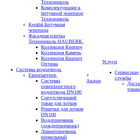
Технониколь
Комплектующие к
битумной черепице
Технониколь
Kerabit Битумная
черепица
Фасадная плитка
Технониколь HAUBERK
Кол​лекция Кирпич
Кол​лекция Камень
Коллекция Кирпич
Услуги
Оптима
Системы водоотвода
Сервисные
Европартнер
службы
Системы
Акции
Доста
поверхностного
товар
водоотвода DN100
Сопутствующий
товар для лотков
Решетки для лотков
DN100
Водоприемник
(дождеприемник)
Ливнеприемник
кровельный