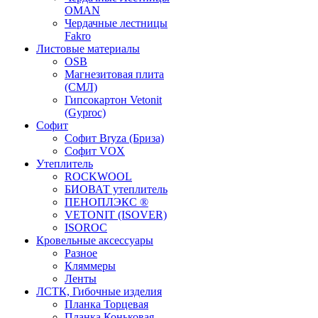
OMAN
Чердачные лестницы
Fakro
Листовые материалы
OSB
Магнезитовая плита
(СМЛ)
Гипсокартон Vetonit
(Gyproc)
Софит
Софит Bryza (Бриза)
Софит VOX
Утеплитель
ROCKWOOL
БИОВАТ утеплитель
ПЕНОПЛЭКС ®
VETONIT (ISOVER)
ISOROC
Кровельные аксессуары
Разное
Кляммеры
Ленты
ЛСТК, Гибочные изделия
Планка Торцевая
Планка Коньковая