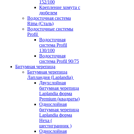
152/100
Крепление хомута с
дюбелем
Водосточная система
Rima (Сталь)
Водосточные системы
Profil
Водосточная
система Profil
130/100
Водосточная
система Profil 90/75
Битумная черепица
Битумная черепица
Лапландия (Laplandia)
Двухслойная
битумная черепица
Laplandia форма
Premium (квадраты)
Однослойная
битумная черепица
Laplandia форма
Hexa (
шестигранник )
Однослойная