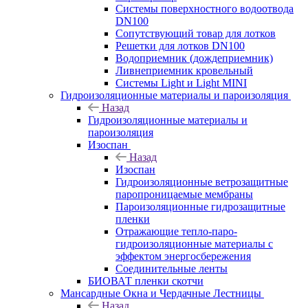
Системы поверхностного водоотвода
DN100
Сопутствующий товар для лотков
Решетки для лотков DN100
Водоприемник (дождеприемник)
Ливнеприемник кровельный
Системы Light и Light MINI
Гидроизоляционные материалы и пароизоляция
Назад
Гидроизоляционные материалы и
пароизоляция
Изоспан
Назад
Изоспан
Гидроизоляционные ветрозащитные
паропроницаемые мембраны
Пароизоляционные гидрозащитные
пленки
Отражающие тепло-паро-
гидроизоляционные материалы с
эффектом энергосбережения
Соединительные ленты
БИОВАТ пленки скотчи
Мансардные Окна и Чердачные Лестницы
Назад