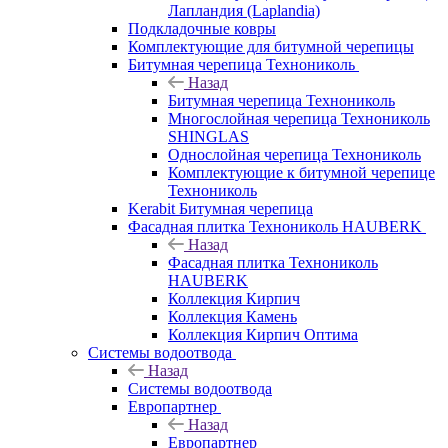
Лапландия (Laplandia)
Подкладочные ковры
Комплектующие для битумной черепицы
Битумная черепица Технониколь
Назад
Битумная черепица Технониколь
Многослойная черепица Технониколь
SHINGLAS
Однослойная черепица Технониколь
Комплектующие к битумной черепице
Технониколь
Kerabit Битумная черепица
Фасадная плитка Технониколь HAUBERK
Назад
Фасадная плитка Технониколь
HAUBERK
Кол​лекция Кирпич
Кол​лекция Камень
Коллекция Кирпич Оптима
Системы водоотвода
Назад
Системы водоотвода
Европартнер
Назад
Европартнер