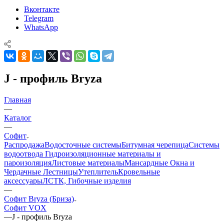
Вконтакте
Telegram
WhatsApp
J - профиль Bryza
Главная
—
Каталог
—
Софит
Распродажа
Водосточные системы
Битумная черепица
Системы
водоотвода
Гидроизоляционные материалы и
пароизоляция
Листовые материалы
Мансардные Окна и
Чердачные Лестницы
Утеплитель
Кровельные
аксессуары
ЛСТК, Гибочные изделия
—
Софит Bryza (Бриза)
Софит VOX
—
J - профиль Bryza