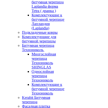
битумная черепица
Laplandia форма
Tetra ( дранка )
Комплектующие к
битумной черепице
Лапландия
(Laplandia)
Подкладочные ковры
Комплектующие для
битумной черепицы
Битумная черепица
Технониколь
Многослойная
черепица
Технониколь
SHINGLAS
Однослойная
черепица
Технониколь
Комплектующие к
битумной черепице
Технониколь
Kerabit Битумная
черепица
Фасадная плитка