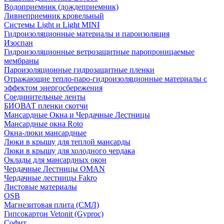
Водоприемник (дождеприемник)
Ливнеприемник кровельный
Системы Light и Light MINI
Гидроизоляционные материалы и пароизоляция
Изоспан
Гидроизоляционные ветрозащитные паропроницаемые
мембраны
Пароизоляционные гидрозащитные пленки
Отражающие тепло-паро-гидроизоляционные материалы с
эффектом энергосбережения
Соединительные ленты
БИОВАТ пленки скотчи
Мансардные Окна и Чердачные Лестницы
Мансардные окна Roto
Окна-люки мансардные
Люки в крышу для теплой мансарды
Люки в крышу для холодного чердака
Оклады для мансардных окон
Чердачные Лестницы OMAN
Чердачные лестницы Fakro
Листовые материалы
OSB
Магнезитовая плита (СМЛ)
Гипсокартон Vetonit (Gyproc)
Софит