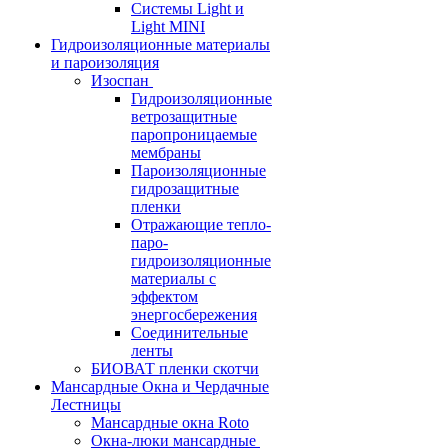
Системы Light и
Light MINI
Гидроизоляционные материалы
и пароизоляция
Изоспан
Гидроизоляционные
ветрозащитные
паропроницаемые
мембраны
Пароизоляционные
гидрозащитные
пленки
Отражающие тепло-
паро-
гидроизоляционные
материалы с
эффектом
энергосбережения
Соединительные
ленты
БИОВАТ пленки скотчи
Мансардные Окна и Чердачные
Лестницы
Мансардные окна Roto
Окна-люки мансардные