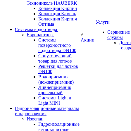
Технониколь HAUBERK
Кол​лекция Кирпич
Кол​лекция Камень
Коллекция Кирпич
Услуги
Оптима
Системы водоотвода
Сервисные
Европартнер
службы
Системы
Акции
Доста
поверхностного
товар
водоотвода DN100
Сопутствующий
товар для лотков
Решетки для лотков
DN100
Водоприемник
(дождеприемник)
Ливнеприемник
кровельный
Системы Light и
Light MINI
Гидроизоляционные материалы
и пароизоляция
Изоспан
Гидроизоляционные
ветрозащитные