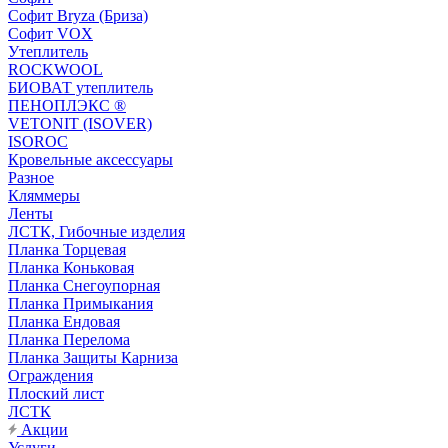
Софит Bryza (Бриза)
Софит VOX
Утеплитель
ROCKWOOL
БИОВАТ утеплитель
ПЕНОПЛЭКС ®
VETONIT (ISOVER)
ISOROC
Кровельные аксессуары
Разное
Кляммеры
Ленты
ЛСТК, Гибочные изделия
Планка Торцевая
Планка Коньковая
Планка Снегоупорная
Планка Примыкания
Планка Ендовая
Планка Перелома
Планка Защиты Карниза
Ограждения
Плоский лист
ЛСТК
Акции
Услуги