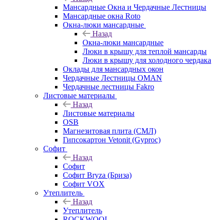
Мансардные Окна и Чердачные Лестницы
Мансардные окна Roto
Окна-люки мансардные
Назад
Окна-люки мансардные
Люки в крышу для теплой мансарды
Люки в крышу для холодного чердака
Оклады для мансардных окон
Чердачные Лестницы OMAN
Чердачные лестницы Fakro
Листовые материалы
Назад
Листовые материалы
OSB
Магнезитовая плита (СМЛ)
Гипсокартон Vetonit (Gyproc)
Софит
Назад
Софит
Софит Bryza (Бриза)
Софит VOX
Утеплитель
Назад
Утеплитель
ROCKWOOL