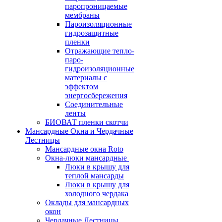
паропроницаемые
мембраны
Пароизоляционные
гидрозащитные
пленки
Отражающие тепло-
паро-
гидроизоляционные
материалы с
эффектом
энергосбережения
Соединительные
ленты
БИОВАТ пленки скотчи
Мансардные Окна и Чердачные
Лестницы
Мансардные окна Roto
Окна-люки мансардные
Люки в крышу для
теплой мансарды
Люки в крышу для
холодного чердака
Оклады для мансардных
окон
Чердачные Лестницы