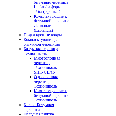
битумная черепица
Laplandia форма
Tetra ( дранка )
Комплектующие к
битумной черепице
Лапландия
(Laplandia)
Подкладочные ковры
Комплектующие для
битумной черепицы
Битумная черепица
Технониколь
Многослойная
черепица
Технониколь
SHINGLAS
Однослойная
черепица
Технониколь
Комплектующие к
битумной черепице
Технониколь
Kerabit Битумная
черепица
Фасадная плитка