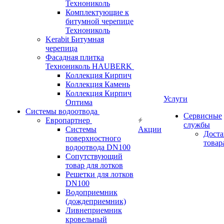
Технониколь
Комплектующие к
битумной черепице
Технониколь
Kerabit Битумная
черепица
Фасадная плитка
Технониколь HAUBERK
Кол​лекция Кирпич
Кол​лекция Камень
Коллекция Кирпич
Услуги
Оптима
Системы водоотвода
Сервисные
Европартнер
службы
Системы
Акции
Доста
поверхностного
товар
водоотвода DN100
Сопутствующий
товар для лотков
Решетки для лотков
DN100
Водоприемник
(дождеприемник)
Ливнеприемник
кровельный