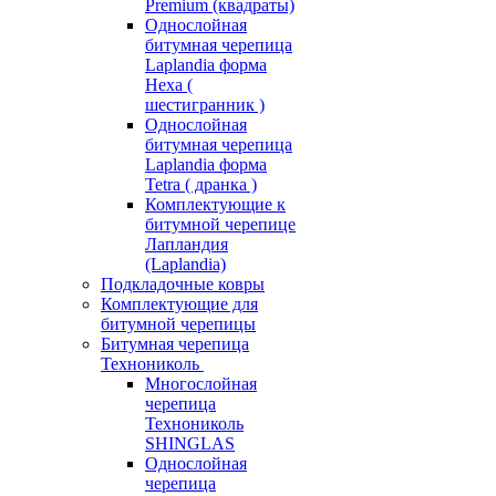
Premium (квадраты)
Однослойная
битумная черепица
Laplandia форма
Hexa (
шестигранник )
Однослойная
битумная черепица
Laplandia форма
Tetra ( дранка )
Комплектующие к
битумной черепице
Лапландия
(Laplandia)
Подкладочные ковры
Комплектующие для
битумной черепицы
Битумная черепица
Технониколь
Многослойная
черепица
Технониколь
SHINGLAS
Однослойная
черепица