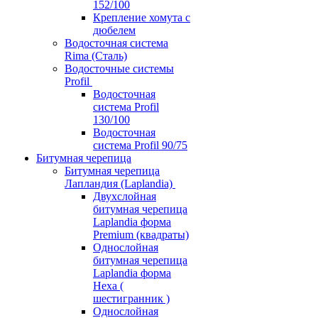
152/100
Крепление хомута с
дюбелем
Водосточная система
Rima (Сталь)
Водосточные системы
Profil
Водосточная
система Profil
130/100
Водосточная
система Profil 90/75
Битумная черепица
Битумная черепица
Лапландия (Laplandia)
Двухслойная
битумная черепица
Laplandia форма
Premium (квадраты)
Однослойная
битумная черепица
Laplandia форма
Hexa (
шестигранник )
Однослойная