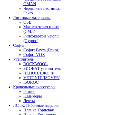
OMAN
Чердачные лестницы
Fakro
Листовые материалы
OSB
Магнезитовая плита
(СМЛ)
Гипсокартон Vetonit
(Gyproc)
Софит
Софит Bryza (Бриза)
Софит VOX
Утеплитель
ROCKWOOL
БИОВАТ утеплитель
ПЕНОПЛЭКС ®
VETONIT (ISOVER)
ISOROC
Кровельные аксессуары
Разное
Кляммеры
Ленты
ЛСТК, Гибочные изделия
Планка Торцевая
Планка Коньковая