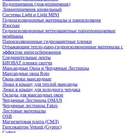
Водоприемник (дождеприемник)
Ливнеприемник кровельный
Системы Light и Light MINI
Гидроизоляционные материалы и пароизоляция
Изоспан
Гидроизоляционные ветрозащитные паропроницаемые
мембраны
Пароизоляционные гидрозащитные пленки
Отражающие тепло-паро-гидроизоляционные материалы с
эффектом энергосбережения
Соединительные ленты
БИОВАТ пленки скотчи
Мансардные Окна и Чердачные Лестницы
Мансардные окна Roto
Окна-люки мансардные
Люки в крышу для теплой мансарды
Люки в крышу для холодного чердака
Оклады для мансардных окон
Чердачные Лестницы OMAN
Чердачные лестницы Fakro
Листовые материалы
OSB
Магнезитовая плита (СМЛ)
Гипсокартон Vetonit (Gyproc)
Софит