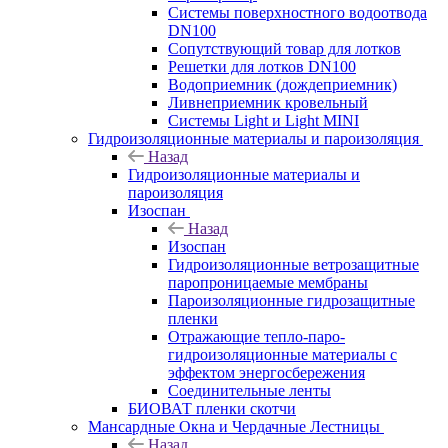
Системы поверхностного водоотвода
DN100
Сопутствующий товар для лотков
Решетки для лотков DN100
Водоприемник (дождеприемник)
Ливнеприемник кровельный
Системы Light и Light MINI
Гидроизоляционные материалы и пароизоляция
Назад
Гидроизоляционные материалы и
пароизоляция
Изоспан
Назад
Изоспан
Гидроизоляционные ветрозащитные
паропроницаемые мембраны
Пароизоляционные гидрозащитные
пленки
Отражающие тепло-паро-
гидроизоляционные материалы с
эффектом энергосбережения
Соединительные ленты
БИОВАТ пленки скотчи
Мансардные Окна и Чердачные Лестницы
Назад