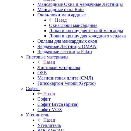
Мансардные Окна и Чердачные Лестницы
Мансардные окна Roto
Окна-люки мансардные
Назад
Окна-люки мансардные
Люки в крышу для теплой мансарды
Люки в крышу для холодного чердака
Оклады для мансардных окон
Чердачные Лестницы OMAN
Чердачные лестницы Fakro
Листовые материалы
Назад
Листовые материалы
OSB
Магнезитовая плита (СМЛ)
Гипсокартон Vetonit (Gyproc)
Софит
Назад
Софит
Софит Bryza (Бриза)
Софит VOX
Утеплитель
Назад
Утеплитель
ROCKWOOL