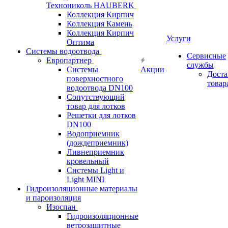
Технониколь HAUBERK
Кол​лекция Кирпич
Кол​лекция Камень
Коллекция Кирпич
Услуги
Оптима
Системы водоотвода
Сервисные
Европартнер
службы
Системы
Акции
Доста
поверхностного
товар
водоотвода DN100
Сопутствующий
товар для лотков
Решетки для лотков
DN100
Водоприемник
(дождеприемник)
Ливнеприемник
кровельный
Системы Light и
Light MINI
Гидроизоляционные материалы
и пароизоляция
Изоспан
Гидроизоляционные
ветрозащитные