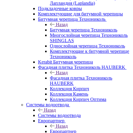
Лапландия (Laplandia)
Подкладочные ковры
Комплектующие для битумной черепицы
Битумная черепица Технониколь
Назад
Битумная черепица Технониколь
Многослойная черепица Технониколь
SHINGLAS
Однослойная черепица Технониколь
Комплектующие к битумной черепице
Технониколь
Kerabit Битумная черепица
Фасадная плитка Технониколь HAUBERK
Назад
Фасадная плитка Технониколь
HAUBERK
Кол​лекция Кирпич
Кол​лекция Камень
Коллекция Кирпич Оптима
Системы водоотвода
Назад
Системы водоотвода
Европартнер
Назад
Европартнер