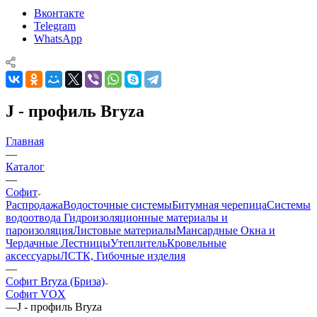
Вконтакте
Telegram
WhatsApp
J - профиль Bryza
Главная
—
Каталог
—
Софит
Распродажа
Водосточные системы
Битумная черепица
Системы
водоотвода
Гидроизоляционные материалы и
пароизоляция
Листовые материалы
Мансардные Окна и
Чердачные Лестницы
Утеплитель
Кровельные
аксессуары
ЛСТК, Гибочные изделия
—
Софит Bryza (Бриза)
Софит VOX
—
J - профиль Bryza