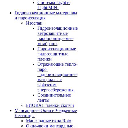
Системы Light и
Light MINI
Гидроизоляционные материалы
и пароизоляция
Изоспан
Гидроизоляционные
ветрозащитные
паропроницаемые
мембраны
Пароизоляционные
гидрозащитные
пленки
Отражающие тепло-
паро-
гидроизоляционные
материалы с
эффектом
энергосбережения
Соединительные
ленты
БИОВАТ пленки скотчи
Мансардные Окна и Чердачные
Лестницы
Мансардные окна Roto
Окна-люки мансардные