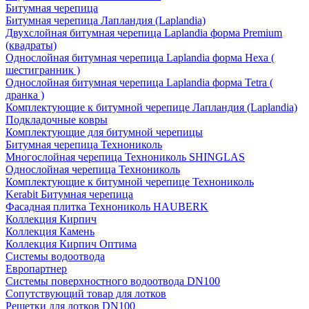
Битумная черепица
Битумная черепица Лапландия (Laplandia)
Двухслойная битумная черепица Laplandia форма Premium
(квадраты)
Однослойная битумная черепица Laplandia форма Hexa (
шестигранник )
Однослойная битумная черепица Laplandia форма Tetra (
дранка )
Комплектующие к битумной черепице Лапландия (Laplandia)
Подкладочные ковры
Комплектующие для битумной черепицы
Битумная черепица Технониколь
Многослойная черепица Технониколь SHINGLAS
Однослойная черепица Технониколь
Комплектующие к битумной черепице Технониколь
Kerabit Битумная черепица
Фасадная плитка Технониколь HAUBERK
Кол​лекция Кирпич
Кол​лекция Камень
Коллекция Кирпич Оптима
Системы водоотвода
Европартнер
Системы поверхностного водоотвода DN100
Сопутствующий товар для лотков
Решетки для лотков DN100