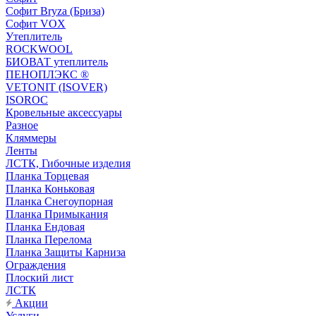
Софит Bryza (Бриза)
Софит VOX
Утеплитель
ROCKWOOL
БИОВАТ утеплитель
ПЕНОПЛЭКС ®
VETONIT (ISOVER)
ISOROC
Кровельные аксессуары
Разное
Кляммеры
Ленты
ЛСТК, Гибочные изделия
Планка Торцевая
Планка Коньковая
Планка Снегоупорная
Планка Примыкания
Планка Ендовая
Планка Перелома
Планка Защиты Карниза
Ограждения
Плоский лист
ЛСТК
Акции
Услуги