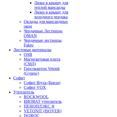
Люки в крышу для
теплой мансарды
Люки в крышу для
холодного чердака
Оклады для мансардных
окон
Чердачные Лестницы
OMAN
Чердачные лестницы
Fakro
Листовые материалы
OSB
Магнезитовая плита
(СМЛ)
Гипсокартон Vetonit
(Gyproc)
Софит
Софит Bryza (Бриза)
Софит VOX
Утеплитель
ROCKWOOL
БИОВАТ утеплитель
ПЕНОПЛЭКС ®
VETONIT (ISOVER)
ISOROC